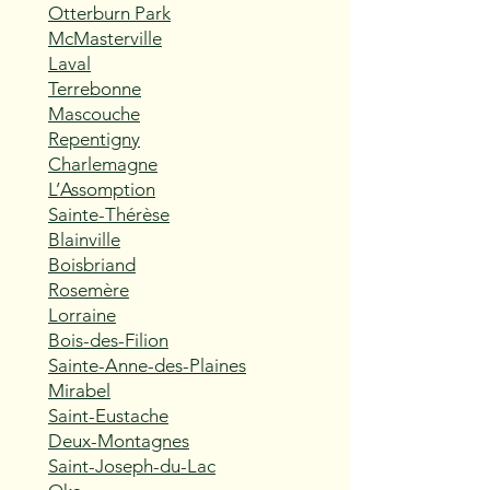
Otterburn Park
McMasterville
Laval
Terrebonne
Mascouche
Repentigny
Charlemagne
L’Assomption
Sainte-Thérèse
Blainville
Boisbriand
Rosemère
Lorraine
Bois-des-Filion
Sainte-Anne-des-Plaines
Mirabel
Saint-Eustache
Deux-Montagnes
Saint-Joseph-du-Lac