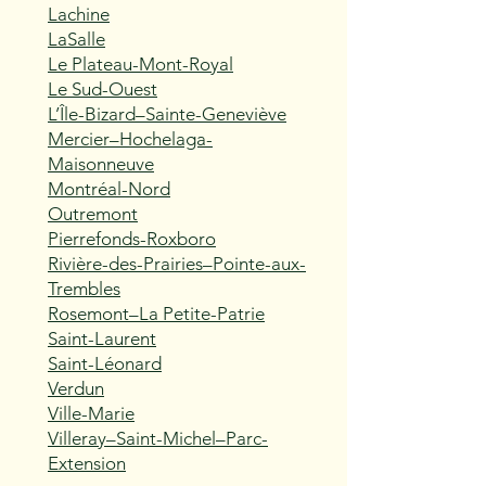
Lachine
LaSalle
Le Plateau-Mont-Royal
Le Sud-Ouest
L’Île-Bizard–Sainte-Geneviève
Mercier–Hochelaga-
Maisonneuve
Montréal-Nord
Outremont
Pierrefonds-Roxboro
Rivière-des-Prairies–Pointe-aux-
Trembles
Rosemont–La Petite-Patrie
Saint-Laurent
Saint-Léonard
Verdun
Ville-Marie
Villeray–Saint-Michel–Parc-
Extension