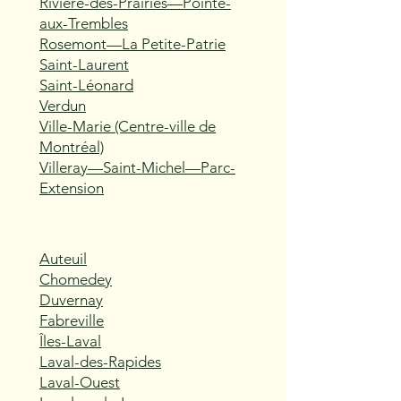
Rivière-des-Prairies—Pointe-
aux-Trembles
Rosemont—La Petite-Patrie
Saint-Laurent
Saint-Léonard
Verdun
Ville-Marie (Centre-ville de
Montréal)
Villeray—Saint-Michel—Parc-
Extension
Auteuil
Chomedey
Duvernay
Fabreville
Îles-Laval
Laval-des-Rapides
Laval-Ouest