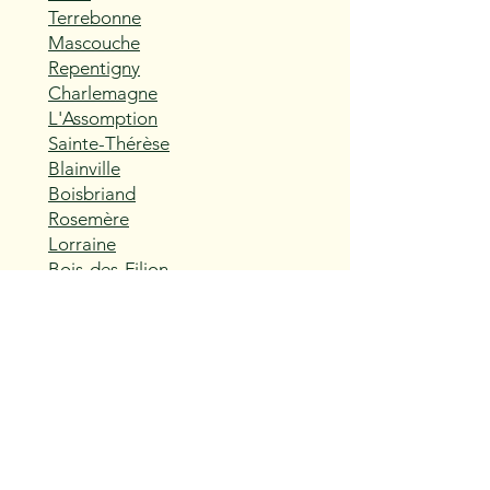
Terrebonne
Mascouche
Repentigny
Charlemagne
L'Assomption
Sainte-Thérèse
Blainville
Boisbriand
Rosemère
Lorraine
Bois-des-Filion
Sainte-Anne-des-Plaines
Mirabel
Saint-Eustache
Deux-Montagnes
Saint-Joseph-du-Lac
Oka
Vaudreuil-Dorion
Pincourt