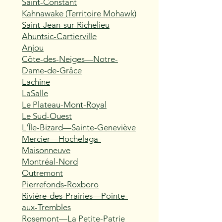
Saint-Constant
Kahnawake (Territoire Mohawk)
Saint-Jean-sur-Richelieu
Ahuntsic-Cartierville
Anjou
Côte-des-Neiges—Notre-
Dame-de-Grâce
Lachine
LaSalle
Le Plateau-Mont-Royal
Le Sud-Ouest
L'Île-Bizard—Sainte-Geneviève
Mercier—Hochelaga-
Maisonneuve
Montréal-Nord
Outremont
Pierrefonds-Roxboro
Rivière-des-Prairies—Pointe-
aux-Trembles
Rosemont—La Petite-Patrie