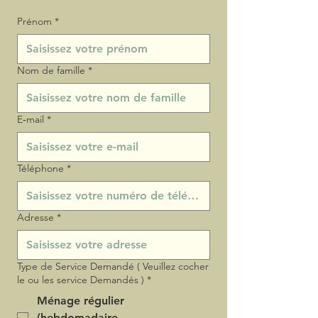
Prénom
*
Nom de famille
*
E‑mail
*
Téléphone
*
Adresse
*
Type de Service Demandé ( Veuillez cocher
le ou les service Demandés )
*
Ménage régulier
(hebdomadaire,