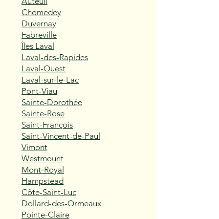
Auteuil
Chomedey
Duvernay
Fabreville
Îles Laval
Laval-des-Rapides
Laval-Ouest
Laval-sur-le-Lac
Pont-Viau
Sainte-Dorothée
Sainte-Rose
Saint-François
Saint-Vincent-de-Paul
Vimont
Westmount
Mont-Royal
Hampstead
Côte-Saint-Luc
Dollard-des-Ormeaux
Pointe-Claire