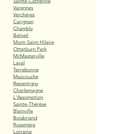
Sainte-Catherine
Varennes
Verchères
Carignan
Chambly
Beloeil
Mont-Saint-Hilaire
Otterburn Park
McMasterville
Laval
Terrebonne
Mascouche
Repentigny
Charlemagne
L'Assomption
Sainte-Thérèse
Blainville
Boisbriand
Rosemère
Lorraine