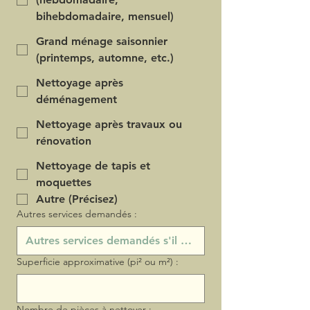
bihebdomadaire, mensuel)
Grand ménage saisonnier
(printemps, automne, etc.)
Nettoyage après
déménagement
Nettoyage après travaux ou
rénovation
Nettoyage de tapis et
moquettes
Autre (Précisez)
Autres services demandés :
Superficie approximative (pi² ou m²) :
Nombre de pièces à nettoyer :