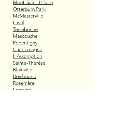
Mont-Saint-Hilaire
Otterburn Park
McMasterville
Laval
Terrebonne
Mascouche
Repentigny
Charlemagne
L'Assomption
Sainte-Thérèse
Blainville
Boisbriand
Rosemère
Lorraine
Bois-des-Filion
Sainte-Anne-des-Plaines
Mirabel
Saint-Eustache
Deux-Montagnes
Saint-Joseph-du-Lac