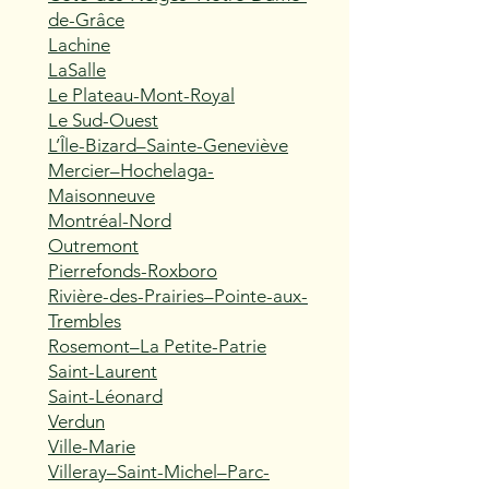
de-Grâce
Lachine
LaSalle
Le Plateau-Mont-Royal
Le Sud-Ouest
L’Île-Bizard–Sainte-Geneviève
Mercier–Hochelaga-
Maisonneuve
Montréal-Nord
Outremont
Pierrefonds-Roxboro
Rivière-des-Prairies–Pointe-aux-
Trembles
Rosemont–La Petite-Patrie
Saint-Laurent
Saint-Léonard
Verdun
Ville-Marie
Villeray–Saint-Michel–Parc-