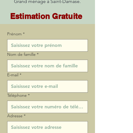
Grand ménage à Saint-Damase.
Estimation Gratuite
Prénom
*
Nom de famille
*
E‑mail
*
Téléphone
*
Adresse
*