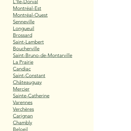
L'Île-Dorval
Montréal-Est
Montréal-Ouest
Senneville
Longueuil
Brossard
Saint-Lambert
Boucherville
Saint-Bruno-de-Montarville
La Prairie
Candiac
Saint-Constant
Châteauguay
Mercier
Sainte-Catherine
Varennes
Verchères
Carignan
Chambly
Beloeil