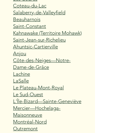
Coteau-du-Lac
Salaberry-de-Valleyfield
Beauharnois
Saint-Constant
Kahnawake (Territoire Mohawk)
Saint-Jean-sur-Richelieu
Ahuntsic-Cartierville
Anjou
Côte-des-Neiges—Notre-
Dame-de-Grâce
Lachine
LaSalle
Le Plateau-Mont-Royal
Le Sud-Ouest
L'Île-Bizard—Sainte-Geneviève
Mercier—Hochelaga-
Maisonneuve
Montréal-Nord
Outremont