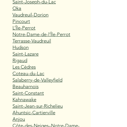
Saint-Joseph-du-Lac
Oka
Vaudreuil-Dorion
Pincourt
L’Île-Perrot
Notre-Dame-de-l’Île-Perrot
Terrasse-Vaudreuil
Hudson
Saint-Lazare
Rigaud
Les Cèdres
Coteau-du-Lac
Salaberry-de-Valleyfield
Beauharnois
Saint-Constant
Kahnawake
Saint-Jean-sur-Richelieu
Ahuntsic-Cartierville
Anjou
Côte-des-Neiges–Notre-Dame-