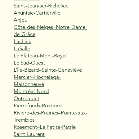
Saint-Jean-sur-Richelieu
Ahuntsic-Cartierville
Anjou
Côte-des-Neiges–Notre-Dame-
de-Grâce
Lachine
LaSalle
Le Plateau-Mont-Royal
Le Sud-Ouest
L’Île-Bizard–Sainte-Geneviève
Mercier–Hochelaga-
Maisonneuve
Montréal-Nord
Outremont
Pierrefonds-Roxboro
Rivière-des-Prairies–Pointe-aux-
Trembles
Rosemont–La Petite-Patrie
Saint-Laurent