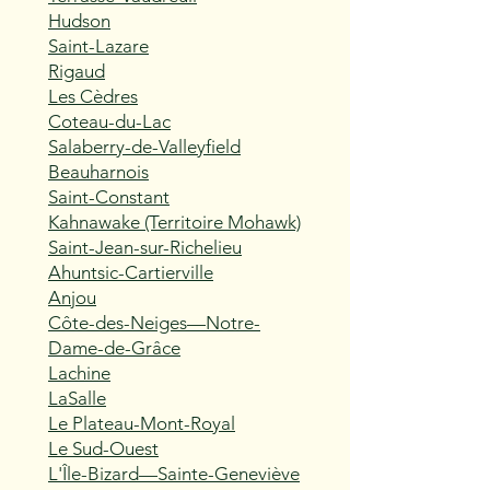
Hudson
Saint-Lazare
Rigaud
Les Cèdres
Coteau-du-Lac
Salaberry-de-Valleyfield
Beauharnois
Saint-Constant
Kahnawake (Territoire Mohawk)
Saint-Jean-sur-Richelieu
Ahuntsic-Cartierville
Anjou
Côte-des-Neiges—Notre-
Dame-de-Grâce
Lachine
LaSalle
Le Plateau-Mont-Royal
Le Sud-Ouest
L'Île-Bizard—Sainte-Geneviève