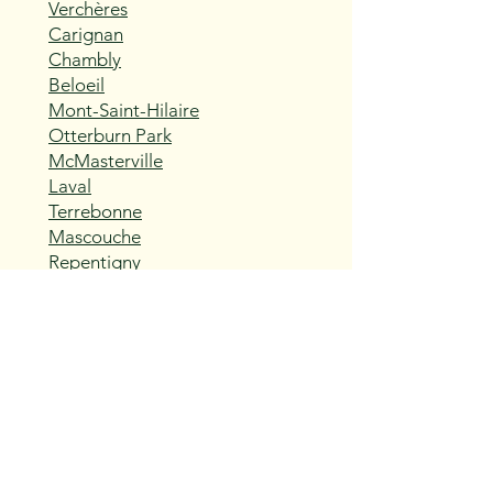
Verchères
Carignan
Chambly
Beloeil
Mont-Saint-Hilaire
Otterburn Park
McMasterville
Laval
Terrebonne
Mascouche
Repentigny
Charlemagne
L'Assomption
Sainte-Thérèse
Blainville
Boisbriand
Rosemère
Lorraine
Bois-des-Filion
Sainte-Anne-des-Plaines