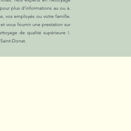
 pour plus d'informations au ou à.
s, vos employés ou votre famille.
t vous fournir une prestation sur
ttoyage de qualité supérieure !.
 Saint-Donat.