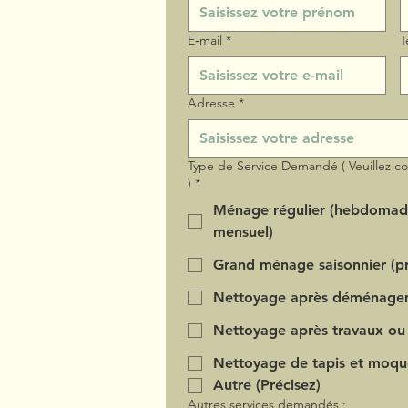
E‑mail
*
T
Adresse
*
Type de Service Demandé ( Veuillez c
)
*
Ménage régulier (hebdomad
mensuel)
Grand ménage saisonnier (pr
Nettoyage après déménage
Nettoyage après travaux ou
Nettoyage de tapis et moqu
Autre (Précisez)
Autres services demandés :