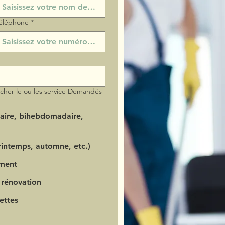
éléphone
*
ocher le ou les service Demandés
aire, bihebdomadaire,
intemps, automne, etc.)
ment
 rénovation
ettes