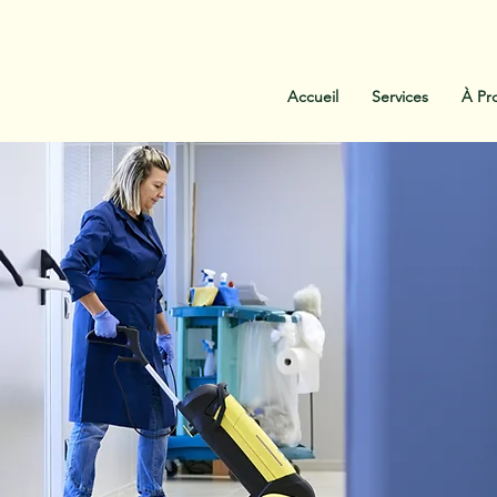
:
438-454-1303
Contactez-Nous
Accueil
Services
À Pr