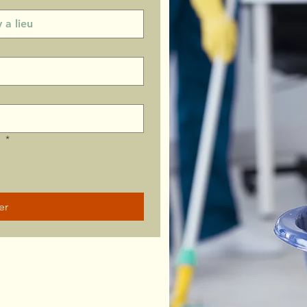
?
*
er