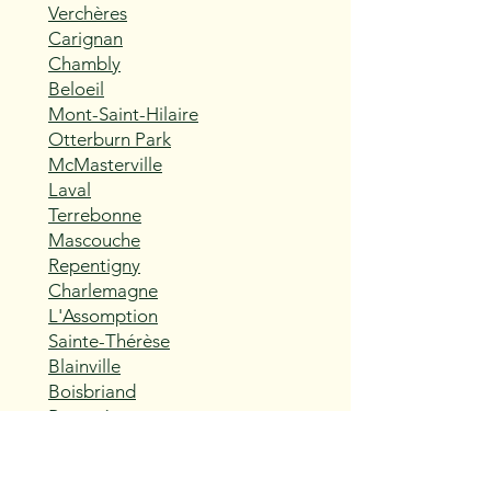
Verchères
Carignan
Chambly
Beloeil
Mont-Saint-Hilaire
Otterburn Park
McMasterville
Laval
Terrebonne
Mascouche
Repentigny
Charlemagne
L'Assomption
Sainte-Thérèse
Blainville
Boisbriand
Rosemère
Lorraine
Bois-des-Filion