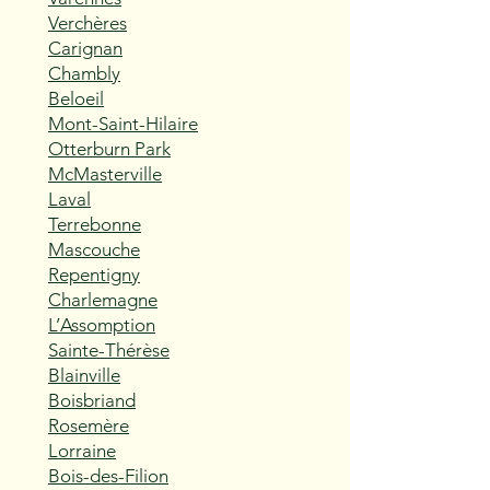
Verchères
Carignan
Chambly
Beloeil
Mont-Saint-Hilaire
Otterburn Park
McMasterville
Laval
Terrebonne
Mascouche
Repentigny
Charlemagne
L’Assomption
Sainte-Thérèse
Blainville
Boisbriand
Rosemère
Lorraine
Bois-des-Filion