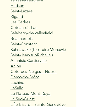
Terrasse-Vaudreuil
Hudson
Saint-Lazare
Rigaud
Les Cèdres
Coteau-du-Lac
Salaberry-de-Valleyfield
Beauharnois
Saint-Constant
Kahnawake (Territoire Mohawk)
Saint-Jean-sur-Richelieu
Ahuntsic-Cartierville
Anjou
Côte-des-Neiges—Notre-
Dame-de-Grâce
Lachine
LaSalle
Le Plateau-Mont-Royal
Le Sud-Ouest
L'Île-Bizard—Sainte-Geneviève