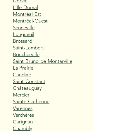
Dorval
L'Île-Dorval
Montréal-Est
Montréal-Ouest
Senneville
Longueuil
Brossard
Saint-Lambert
Boucherville
Saint-Bruno-de-Montarville
La Prairie
Candiac
Saint-Constant
Châteauguay
Mercier
Sainte-Catherine
Varennes
Verchères
Carignan
Chambly