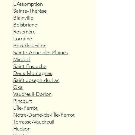
L’Assomption
Sainte-Thérèse
Blainville
Boisbriand
Rosemère
Lorraine
Bois-des-Filion
Sainte-Anne-des-Plaines
Mirabel
Saint-Eustache
Deux-Montagnes
Saint-Joseph-du-Lac
Oka
Vaudreuil-Dorion
Pincourt
L’Île-Perrot
Notre-Dame-de-l’Île-Perrot
Terrasse-Vaudreuil
Hudson