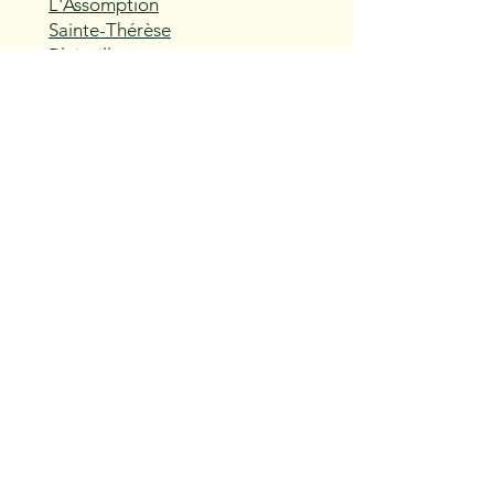
L'Assomption
Sainte-Thérèse
Blainville
Boisbriand
Rosemère
Lorraine
Bois-des-Filion
Sainte-Anne-des-Plaines
Mirabel
Saint-Eustache
Deux-Montagnes
Saint-Joseph-du-Lac
Oka
Vaudreuil-Dorion
Pincourt
L'Île-Perrot
Notre-Dame-de-l'Île-Perrot
Terrasse-Vaudreuil
Hudson
Saint-Lazare