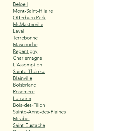
Beloeil
Mont-Saint-Hilaire
Otterburn Park
McMasterville
Laval
Terrebonne
Mascouche
Repentigny
Charlemagne
L'Assomption
Sainte-Thérèse
Blainville
Boisbriand
Rosemère
Lorraine
Bois-des-Filion
Sainte-Anne-des-Plaines
Mirabel
Saint-Eustache