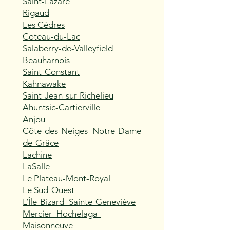
Saint-Lazare
Rigaud
Les Cèdres
Coteau-du-Lac
Salaberry-de-Valleyfield
Beauharnois
Saint-Constant
Kahnawake
Saint-Jean-sur-Richelieu
Ahuntsic-Cartierville
Anjou
Côte-des-Neiges–Notre-Dame-
de-Grâce
Lachine
LaSalle
Le Plateau-Mont-Royal
Le Sud-Ouest
L’Île-Bizard–Sainte-Geneviève
Mercier–Hochelaga-
Maisonneuve