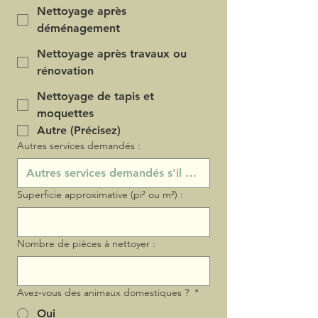
Nettoyage après
déménagement
Nettoyage après travaux ou
rénovation
Nettoyage de tapis et
moquettes
Autre (Précisez)
Autres services demandés :
Superficie approximative (pi² ou m²) :
Nombre de pièces à nettoyer :
Avez-vous des animaux domestiques ?
*
Oui