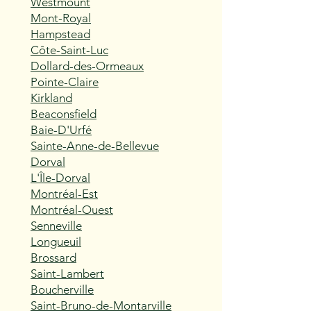
Westmount
Mont-Royal
Hampstead
Côte-Saint-Luc
Dollard-des-Ormeaux
Pointe-Claire
Kirkland
Beaconsfield
Baie-D'Urfé
Sainte-Anne-de-Bellevue
Dorval
L'Île-Dorval
Montréal-Est
Montréal-Ouest
Senneville
Longueuil
Brossard
Saint-Lambert
Boucherville
Saint-Bruno-de-Montarville