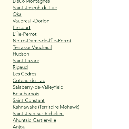
Deux-Montagnes
Saint-Joseph-du-Lac
Oka
Vaudreuil-Dorion
Pincourt
L'Île-Perrot
Notre-Dame-de-l'Île-Perrot
Terrasse-Vaudreuil
Hudson
Saint-Lazare
Rigaud
Les Cèdres
Coteau-du-Lac
Salaberry-de-Valleyfield
Beauharnois
Saint-Constant
Kahnawake (Territoire Mohawk)
Saint-Jean-sur-Richelieu
Ahuntsic-Cartierville
Anjou