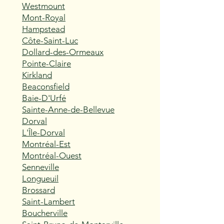
Westmount
Mont-Royal
Hampstead
Côte-Saint-Luc
Dollard-des-Ormeaux
Pointe-Claire
Kirkland
Beaconsfield
Baie-D'Urfé
Sainte-Anne-de-Bellevue
Dorval
L'Île-Dorval
Montréal-Est
Montréal-Ouest
Senneville
Longueuil
Brossard
Saint-Lambert
Boucherville