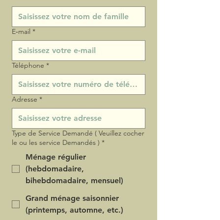
E‑mail
*
Téléphone
*
Adresse
*
Type de Service Demandé ( Veuillez cocher
le ou les service Demandés )
*
Ménage régulier
(hebdomadaire,
bihebdomadaire, mensuel)
Grand ménage saisonnier
(printemps, automne, etc.)