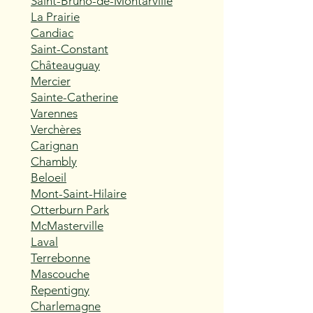
Saint-Bruno-de-Montarville
La Prairie
Candiac
Saint-Constant
Châteauguay
Mercier
Sainte-Catherine
Varennes
Verchères
Carignan
Chambly
Beloeil
Mont-Saint-Hilaire
Otterburn Park
McMasterville
Laval
Terrebonne
Mascouche
Repentigny
Charlemagne