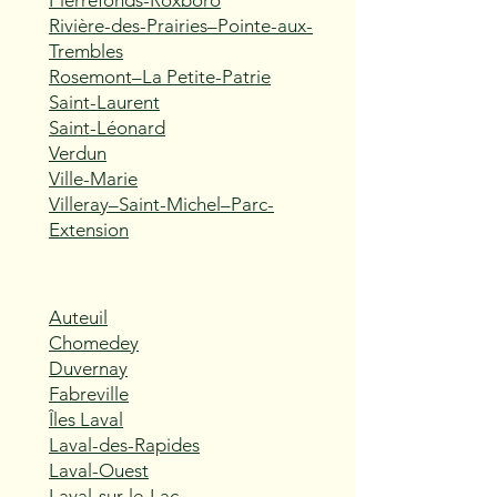
Pierrefonds-Roxboro
Rivière-des-Prairies–Pointe-aux-
Trembles
Rosemont–La Petite-Patrie
Saint-Laurent
Saint-Léonard
Verdun
Ville-Marie
Villeray–Saint-Michel–Parc-
Extension
Auteuil
Chomedey
Duvernay
Fabreville
Îles Laval
Laval-des-Rapides
Laval-Ouest
Laval-sur-le-Lac