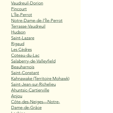
Vaudreuil-Dorion
Pincourt
L'Île-Perrot
Notre-Dame-de-l'Île-Perrot
Terrasse-Vaudreuil
Hudson
Saint-Lazare
Rigaud
Les Cèdres
Coteau-du-Lac
Salaberry-de-Valleyfield
Beauharnois
Saint-Constant
Kahnawake (Territoire Mohawk)
Saint-Jean-sur-Richelieu
Ahuntsic-Cartierville
Anjou
Côte-des-Neiges—Notre-
Dame-de-Grâce