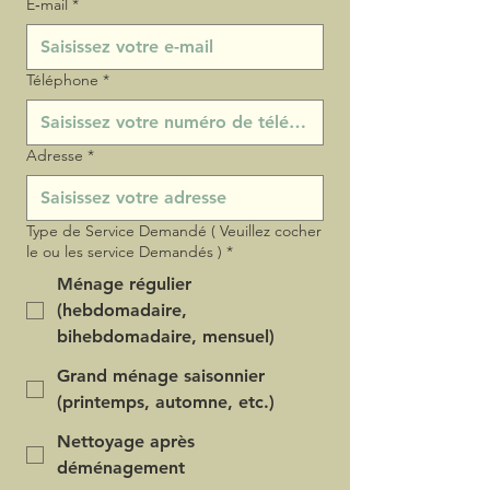
E‑mail
*
Téléphone
*
Adresse
*
Type de Service Demandé ( Veuillez cocher
le ou les service Demandés )
*
Ménage régulier
(hebdomadaire,
bihebdomadaire, mensuel)
Grand ménage saisonnier
(printemps, automne, etc.)
Nettoyage après
déménagement