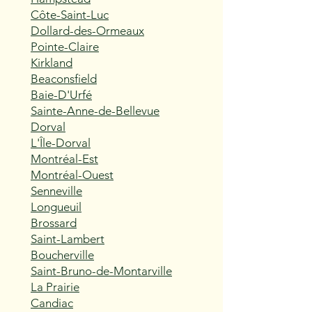
Côte-Saint-Luc
Dollard-des-Ormeaux
Pointe-Claire
Kirkland
Beaconsfield
Baie-D'Urfé
Sainte-Anne-de-Bellevue
Dorval
L'Île-Dorval
Montréal-Est
Montréal-Ouest
Senneville
Longueuil
Brossard
Saint-Lambert
Boucherville
Saint-Bruno-de-Montarville
La Prairie
Candiac