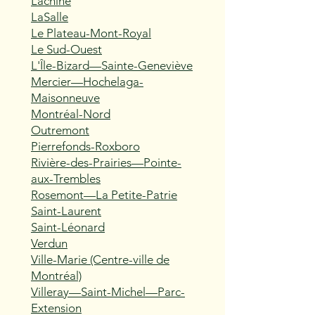
Lachine
LaSalle
Le Plateau-Mont-Royal
Le Sud-Ouest
L'Île-Bizard—Sainte-Geneviève
Mercier—Hochelaga-
Maisonneuve
Montréal-Nord
Outremont
Pierrefonds-Roxboro
Rivière-des-Prairies—Pointe-
aux-Trembles
Rosemont—La Petite-Patrie
Saint-Laurent
Saint-Léonard
Verdun
Ville-Marie (Centre-ville de
Montréal)
Villeray—Saint-Michel—Parc-
Extension