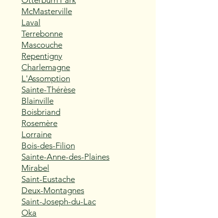
Otterburn Park
McMasterville
Laval
Terrebonne
Mascouche
Repentigny
Charlemagne
L'Assomption
Sainte-Thérèse
Blainville
Boisbriand
Rosemère
Lorraine
Bois-des-Filion
Sainte-Anne-des-Plaines
Mirabel
Saint-Eustache
Deux-Montagnes
Saint-Joseph-du-Lac
Oka