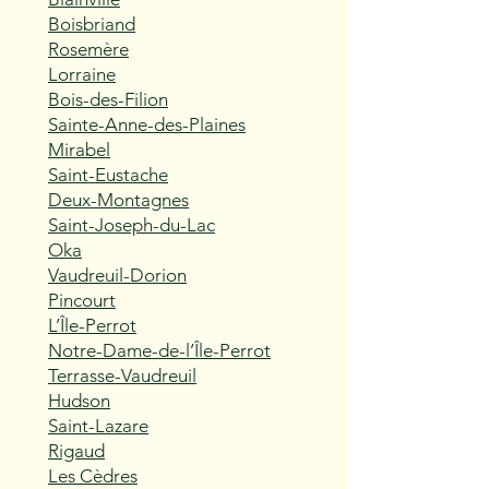
Boisbriand
Rosemère
Lorraine
Bois-des-Filion
Sainte-Anne-des-Plaines
Mirabel
Saint-Eustache
Deux-Montagnes
Saint-Joseph-du-Lac
Oka
Vaudreuil-Dorion
Pincourt
L’Île-Perrot
Notre-Dame-de-l’Île-Perrot
Terrasse-Vaudreuil
Hudson
Saint-Lazare
Rigaud
Les Cèdres