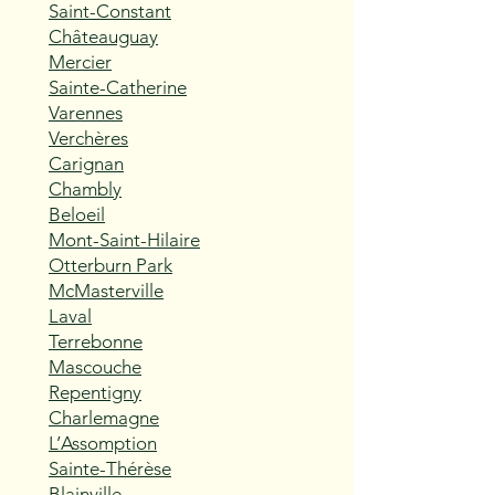
Saint-Constant
Châteauguay
Mercier
Sainte-Catherine
Varennes
Verchères
Carignan
Chambly
Beloeil
Mont-Saint-Hilaire
Otterburn Park
McMasterville
Laval
Terrebonne
Mascouche
Repentigny
Charlemagne
L’Assomption
Sainte-Thérèse
Blainville