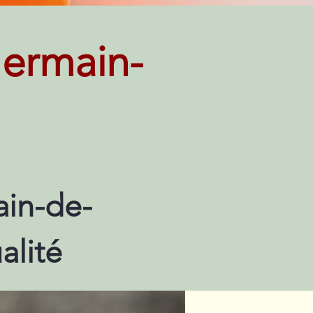
ermain-
in-de-
alité