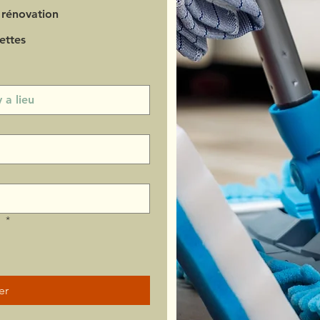
 rénovation
ettes
?
*
er