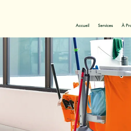
:
438-454-1303
Contactez-Nous
Accueil
Services
À Pr