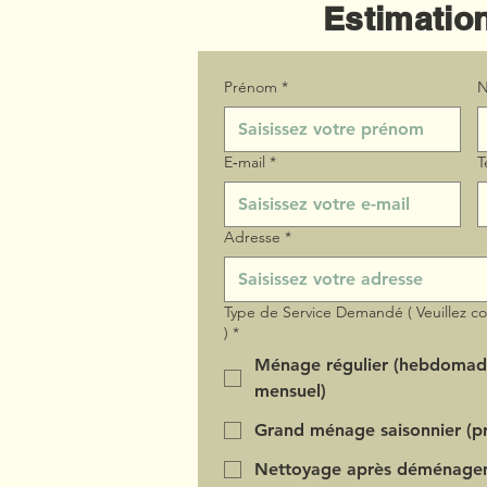
Estimation
Prénom
*
N
E‑mail
*
T
Adresse
*
Type de Service Demandé ( Veuillez c
)
*
Ménage régulier (hebdomad
mensuel)
Grand ménage saisonnier (pr
Nettoyage après déménage