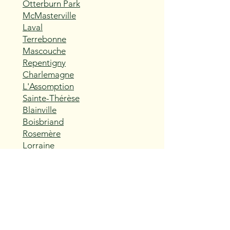
Otterburn Park
McMasterville
Laval
Terrebonne
Mascouche
Repentigny
Charlemagne
L'Assomption
Sainte-Thérèse
Blainville
Boisbriand
Rosemère
Lorraine
Bois-des-Filion
Sainte-Anne-des-Plaines
Mirabel
Saint-Eustache
Deux-Montagnes
Saint-Joseph-du-Lac
Oka