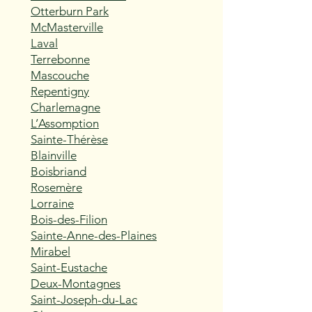
Otterburn Park
McMasterville
Laval
Terrebonne
Mascouche
Repentigny
Charlemagne
L’Assomption
Sainte-Thérèse
Blainville
Boisbriand
Rosemère
Lorraine
Bois-des-Filion
Sainte-Anne-des-Plaines
Mirabel
Saint-Eustache
Deux-Montagnes
Saint-Joseph-du-Lac