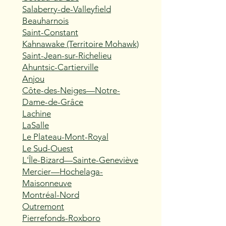
Salaberry-de-Valleyfield
Beauharnois
Saint-Constant
Kahnawake (Territoire Mohawk)
Saint-Jean-sur-Richelieu
Ahuntsic-Cartierville
Anjou
Côte-des-Neiges—Notre-
Dame-de-Grâce
Lachine
LaSalle
Le Plateau-Mont-Royal
Le Sud-Ouest
L'Île-Bizard—Sainte-Geneviève
Mercier—Hochelaga-
Maisonneuve
Montréal-Nord
Outremont
Pierrefonds-Roxboro