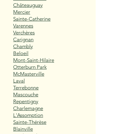
Châteauguay
Mercier
Sainte-Catherine
Varennes
Verchères
Carignan
Chambly
Beloeil
Mont-Saint-Hilaire
Otterburn Park
McMasterville
Laval
Terrebonne
Mascouche
Repentigny
Charlemagne
L'Assomption
Sainte-Thérèse
Blainville