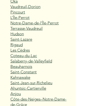
Oka
Vaudreuil-Dorion
Pincourt
L’Île-Perrot
Notre-Dame-de-l’Île-Perrot
Terrasse-Vaudreuil
Hudson
Saint-Lazare
Rigaud
Les Cèdres
Coteau-du-Lac
Salaberry-de-Valleyfield
Beauharnois
Saint-Constant
Kahnawake
Saint-Jean-sur-Richelieu
Ahuntsic-Cartierville
Anjou
Côte-des-Neiges–Notre-Dame-
de-Grâce