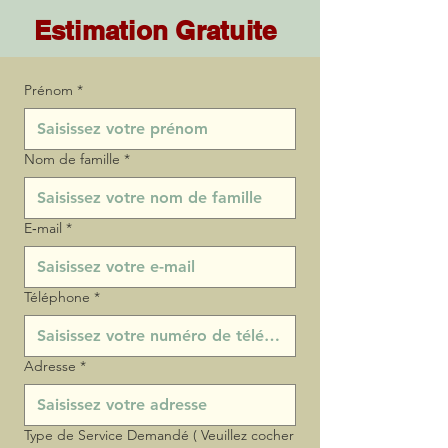
Estimation Gratuite
Prénom
*
Nom de famille
*
E‑mail
*
Téléphone
*
Adresse
*
Type de Service Demandé ( Veuillez cocher