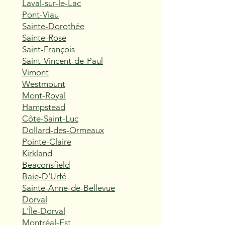
Laval-sur-le-Lac
Pont-Viau
Sainte-Dorothée
Sainte-Rose
Saint-François
Saint-Vincent-de-Paul
Vimont
Westmount
Mont-Royal
Hampstead
Côte-Saint-Luc
Dollard-des-Ormeaux
Pointe-Claire
Kirkland
Beaconsfield
Baie-D'Urfé
Sainte-Anne-de-Bellevue
Dorval
L'Île-Dorval
Montréal-Est