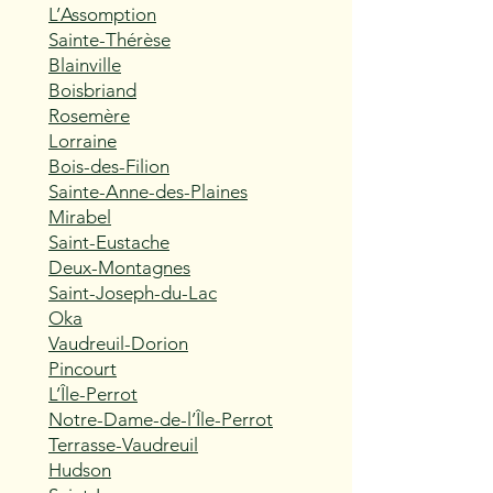
L’Assomption
Sainte-Thérèse
Blainville
Boisbriand
Rosemère
Lorraine
Bois-des-Filion
Sainte-Anne-des-Plaines
Mirabel
Saint-Eustache
Deux-Montagnes
Saint-Joseph-du-Lac
Oka
Vaudreuil-Dorion
Pincourt
L’Île-Perrot
Notre-Dame-de-l’Île-Perrot
Terrasse-Vaudreuil
Hudson