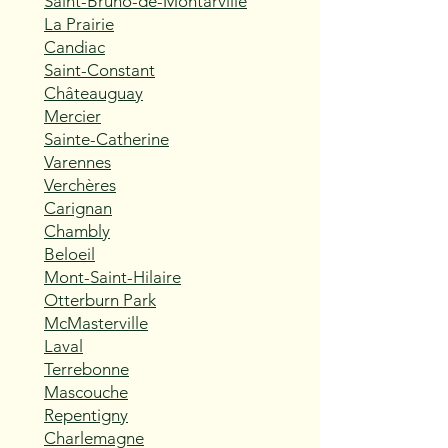
Saint-Bruno-de-Montarville
La Prairie
Candiac
Saint-Constant
Châteauguay
Mercier
Sainte-Catherine
Varennes
Verchères
Carignan
Chambly
Beloeil
Mont-Saint-Hilaire
Otterburn Park
McMasterville
Laval
Terrebonne
Mascouche
Repentigny
Charlemagne