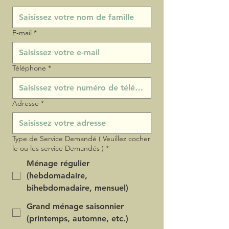
E‑mail
*
Téléphone
*
Adresse
*
Type de Service Demandé ( Veuillez cocher
le ou les service Demandés )
*
Ménage régulier
(hebdomadaire,
bihebdomadaire, mensuel)
Grand ménage saisonnier
(printemps, automne, etc.)