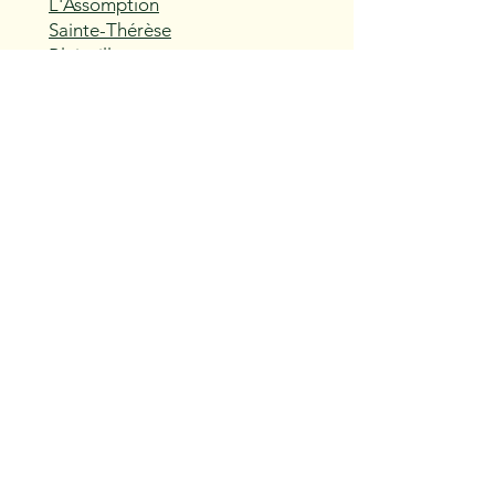
L'Assomption
Sainte-Thérèse
Blainville
Boisbriand
Rosemère
Lorraine
Bois-des-Filion
Sainte-Anne-des-Plaines
Mirabel
Saint-Eustache
Deux-Montagnes
Saint-Joseph-du-Lac
Oka
Vaudreuil-Dorion
Pincourt
L'Île-Perrot
Notre-Dame-de-l'Île-Perrot
Terrasse-Vaudreuil
Hudson
Saint-Lazare