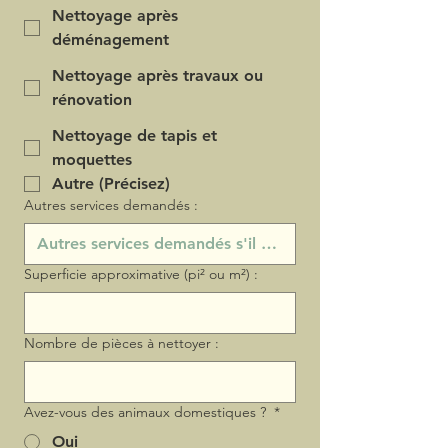
Nettoyage après
déménagement
Nettoyage après travaux ou
rénovation
Nettoyage de tapis et
moquettes
Autre (Précisez)
Autres services demandés :
Superficie approximative (pi² ou m²) :
Nombre de pièces à nettoyer :
Avez-vous des animaux domestiques ?
*
Oui