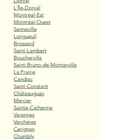
Dorval
L'Île-Dorval
Montréal-Est
Montréal-Ouest
Senneville
Longueuil
Brossard
Saint-Lambert
Boucherville
Saint-Bruno-de-Montarville
La Prairie
Candiac
Saint-Constant
Châteauguay
Mercier
Sainte-Catherine
Varennes
Verchères
Carignan
Chambly