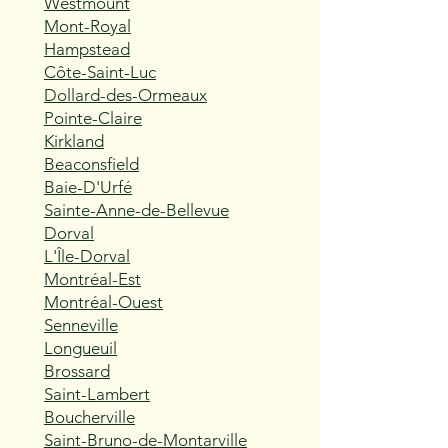
Westmount
Mont-Royal
Hampstead
Côte-Saint-Luc
Dollard-des-Ormeaux
Pointe-Claire
Kirkland
Beaconsfield
Baie-D'Urfé
Sainte-Anne-de-Bellevue
Dorval
L'Île-Dorval
Montréal-Est
Montréal-Ouest
Senneville
Longueuil
Brossard
Saint-Lambert
Boucherville
Saint-Bruno-de-Montarville