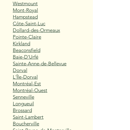
Westmount
Mont-Royal
Hampstead
Côte-Saint-Luc
Dollard-des-Ormeaux
Pointe-Claire
Kirkland
Beaconsfield
Baie-D'Urfé
Sainte-Anne-de-Bellevue
Dorval
L'Île-Dorval
Montréal-Est
Montréal-Ouest
Senneville
Longueuil
Brossard
Saint-Lambert
Boucherville