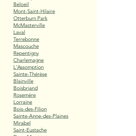
Beloeil
Mont-Saint-Hilaire
Otterburn Park
McMasterville
Laval
Terrebonne
Mascouche
Repentigny
Charlemagne
L'Assomption
Sainte-Thérèse
Blainville
Boisbriand
Rosemère
Lorraine
Bois-des-Filion
Sainte-Anne-des-Plaines
Mirabel
Saint-Eustache