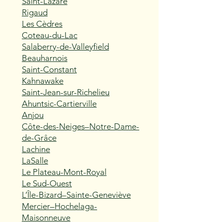
Saint-Lazare
Rigaud
Les Cèdres
Coteau-du-Lac
Salaberry-de-Valleyfield
Beauharnois
Saint-Constant
Kahnawake
Saint-Jean-sur-Richelieu
Ahuntsic-Cartierville
Anjou
Côte-des-Neiges–Notre-Dame-
de-Grâce
Lachine
LaSalle
Le Plateau-Mont-Royal
Le Sud-Ouest
L’Île-Bizard–Sainte-Geneviève
Mercier–Hochelaga-
Maisonneuve