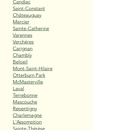
Candiac
Saint-Constant
Châteauguay
Mercier
Sainte-Catherine
Varennes
Verchères
Carignan
Chambly
Beloeil
Mont-Saint-Hilaire
Otterburn Park
McMasterville
Laval
Terrebonne
Mascouche
Repentigny
Charlemagne
L'Assomption
Sainte-Thérèse