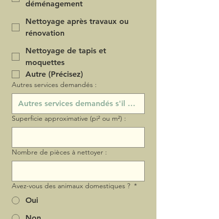
déménagement
Nettoyage après travaux ou
rénovation
Nettoyage de tapis et
moquettes
Autre (Précisez)
Autres services demandés :
Superficie approximative (pi² ou m²) :
Nombre de pièces à nettoyer :
Avez-vous des animaux domestiques ?
*
Oui
Non