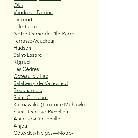
Oka
Vaudreuil-Dorion
Pincourt
L'Île-Perrot
Notre-Dame-de-l'Île-Perrot
Terrasse-Vaudreuil
Hudson
Saint-Lazare
Rigaud
Les Cèdres
Coteau-du-Lac
Salaberry-de-Valleyfield
Beauharnois
Saint-Constant
Kahnawake (Territoire Mohawk)
Saint-Jean-sur-Richelieu
Ahuntsic-Cartierville
Anjou
Côte-des-Neiges—Notre-