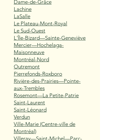
Dame-de-Grâce
Lachine
LaSalle
Le Plateau-Mont-Royal
Le Sud-Ouest
L'Île-Bizard—Sainte-Geneviève
Mercier—Hochelaga-
Maisonneuve
Montréal-Nord
Outremont
Pierrefonds-Roxboro
Rivière-des-Prairies—Pointe-
aux-Trembles
Rosemont—La Petite-Patrie
Saint-Laurent
Saint-Léonard
Verdun
Ville-Marie (Centre-ville de
Montréal)
Villeray—Saint-Michel—Parc-