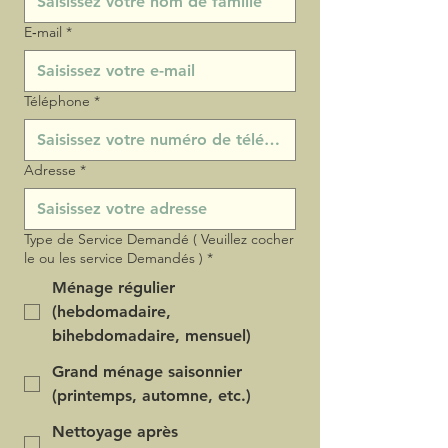
E‑mail
*
Téléphone
*
Adresse
*
Type de Service Demandé ( Veuillez cocher
le ou les service Demandés )
*
Ménage régulier
(hebdomadaire,
bihebdomadaire, mensuel)
Grand ménage saisonnier
(printemps, automne, etc.)
Nettoyage après