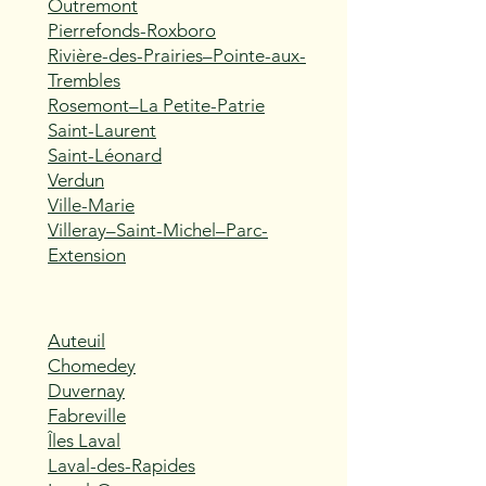
Outremont
Pierrefonds-Roxboro
Rivière-des-Prairies–Pointe-aux-
Trembles
Rosemont–La Petite-Patrie
Saint-Laurent
Saint-Léonard
Verdun
Ville-Marie
Villeray–Saint-Michel–Parc-
Extension
Auteuil
Chomedey
Duvernay
Fabreville
Îles Laval
Laval-des-Rapides