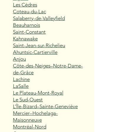
Les Cèdres
Coteau-du-Lac
Salaberry-de-Valleyfield
Beauharnois
Saint-Constant
Kahnawake
Saint-Jean-sur-Richelieu
Ahuntsic-Cartierville
Anjou
Côte-des-Neiges–Notre-Dame-
de-Grâce
Lachine
LaSalle
Le Plateau-Mont-Royal
Le Sud-Ouest
L’Île-Bizard–Sainte-Geneviève
Mercier–Hochelaga-
Maisonneuve
Montréal-Nord