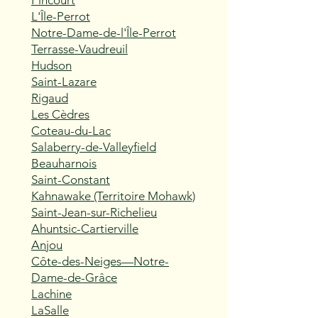
Pincourt
L'Île-Perrot
Notre-Dame-de-l'Île-Perrot
Terrasse-Vaudreuil
Hudson
Saint-Lazare
Rigaud
Les Cèdres
Coteau-du-Lac
Salaberry-de-Valleyfield
Beauharnois
Saint-Constant
Kahnawake (Territoire Mohawk)
Saint-Jean-sur-Richelieu
Ahuntsic-Cartierville
Anjou
Côte-des-Neiges—Notre-
Dame-de-Grâce
Lachine
LaSalle