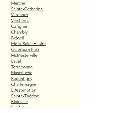
Mercier
Sainte-Catherine
Varennes
Verchères
Carignan
Chambly
Beloeil
Mont-Saint-Hilaire
Otterburn Park
McMasterville
Laval
Terrebonne
Mascouche
Repentigny
Charlemagne
L'Assomption
Sainte-Thérèse
Blainville
Boisbriand