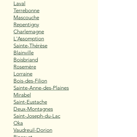
Laval
Terrebonne
Mascouche
Repentigny
Charlemagne
L'Assomption
Sainte-Thérèse
Blainville
Boisbriand
Rosemère
Lorraine
Bois-des-Filion
Sainte-Anne-des-Plaines
Mirabel
Saint-Eustache
Deux-Montagnes
Saint-Joseph-du-Lac
Oka
Vaudreuil-Dorion