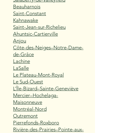
Beauharnois
Saint-Constant
Kahnawake
Saint-Jean-sur-Richelieu
Ahuntsic-Cartierville
Anjou
Côte-des-Neiges–Notre-Dame-
de-Grâce
Lachine
LaSalle
Le Plateau-Mont-Royal
Le Sud-Ouest
L’Île-Bizard–Sainte-Geneviève
Mercier–Hochelaga-
Maisonneuve
Montréal-Nord
Outremont
Pierrefonds-Roxboro
Rivière-des-Prairies–Pointe-aux-