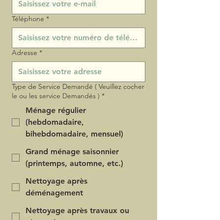
Téléphone
*
Adresse
*
Type de Service Demandé ( Veuillez cocher
le ou les service Demandés )
*
Ménage régulier
(hebdomadaire,
bihebdomadaire, mensuel)
Grand ménage saisonnier
(printemps, automne, etc.)
Nettoyage après
déménagement
Nettoyage après travaux ou