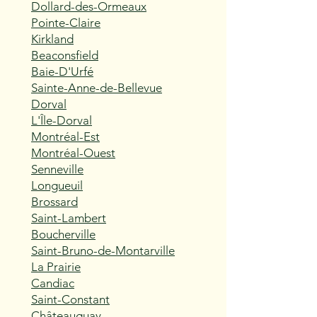
Dollard-des-Ormeaux
Pointe-Claire
Kirkland
Beaconsfield
Baie-D'Urfé
Sainte-Anne-de-Bellevue
Dorval
L'Île-Dorval
Montréal-Est
Montréal-Ouest
Senneville
Longueuil
Brossard
Saint-Lambert
Boucherville
Saint-Bruno-de-Montarville
La Prairie
Candiac
Saint-Constant
Châteauguay