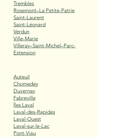
Trembles
Rosemont–La Petite-Patrie
Saint-Laurent
Saint-Léonard
Verdun
Ville-Marie
Villeray–Saint-Michel–Parc-
Extension
Auteuil
Chomedey
Duvernay
Fabreville
Îles Laval
Laval-des-Rapides
Laval-Ouest
Laval-sur-le-Lac
Pont-Viau