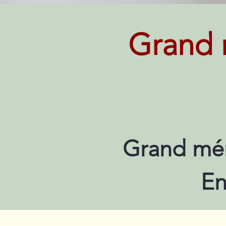
Grand 
Grand mén
En