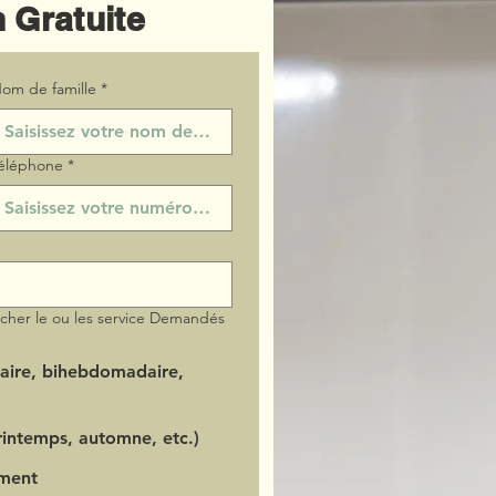
 Gratuite
om de famille
*
éléphone
*
ocher le ou les service Demandés
aire, bihebdomadaire,
intemps, automne, etc.)
ment