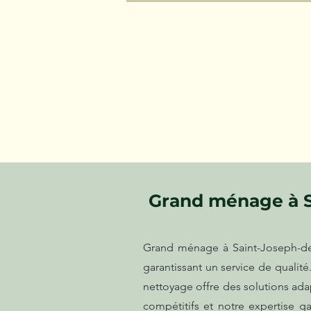
Grand ménage à 
Grand ménage à Saint-Joseph-de-
garantissant un service de qualit
nettoyage offre des solutions adap
compétitifs et notre expertise g