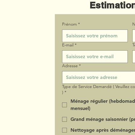
Estimation
Prénom
*
N
E‑mail
*
T
Adresse
*
Type de Service Demandé ( Veuillez c
)
*
Ménage régulier (hebdomad
mensuel)
Grand ménage saisonnier (pr
Nettoyage après déménage