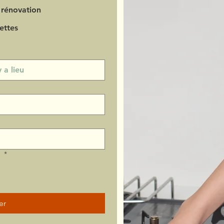
 rénovation
ettes
?
*
er