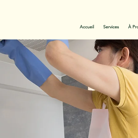
:
438-454-1303
Contactez-Nous
Accueil
Services
À Pr