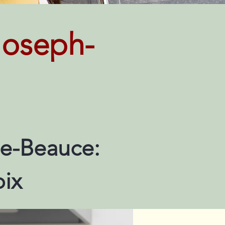
Joseph-
e-Beauce:
oix