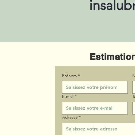
insalub
Estimation
Prénom
*
N
E‑mail
*
T
Adresse
*