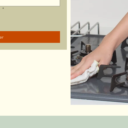
?
*
er