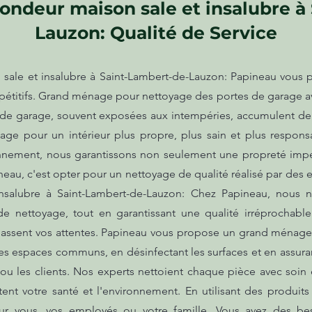
ondeur maison sale et insalubre à
Lauzon: Qualité de Service
ale et insalubre à Saint-Lambert-de-Lauzon: Papineau vous p
pétitifs. Grand ménage pour nettoyage des portes de garage a
de garage, souvent exposées aux intempéries, accumulent de la
age pour un intérieur plus propre, plus sain et plus responsa
onnement, nous garantissons non seulement une propreté impe
ineau, c'est opter pour un nettoyage de qualité réalisé par des
nsalubre à Saint-Lambert-de-Lauzon: Chez Papineau, nous no
 de nettoyage, tout en garantissant une qualité irréprochabl
ssent vos attentes. Papineau vous propose un grand ménage po
les espaces communs, en désinfectant les surfaces et en assur
ou les clients. Nos experts nettoient chaque pièce avec soin 
ent votre santé et l'environnement. En utilisant des produi
ur vous, vos employés ou votre famille. Vous avez des be