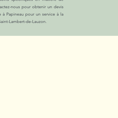
actez-nous pour obtenir un devis
e à Papineau pour un service à la
 Saint-Lambert-de-Lauzon.