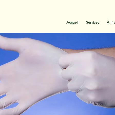
:
438-454-1303
Contactez-Nous
Accueil
Services
À Pr