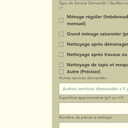
Type de Service Demandé ( Veuillez c
)
*
Ménage régulier (hebdomad
mensuel)
Grand ménage saisonnier (pr
Nettoyage après déménage
Nettoyage après travaux ou
Nettoyage de tapis et moqu
Autre (Précisez)
Autres services demandés :
Superficie approximative (pi² ou m²) :
Nombre de pièces à nettoyer :