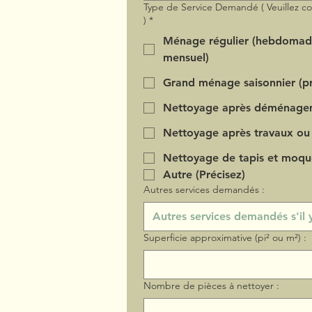
Type de Service Demandé ( Veuillez c
)
*
Ménage régulier (hebdomad
mensuel)
Grand ménage saisonnier (pr
Nettoyage après déménage
Nettoyage après travaux ou
Nettoyage de tapis et moqu
Autre (Précisez)
Autres services demandés :
Superficie approximative (pi² ou m²) :
Nombre de pièces à nettoyer :