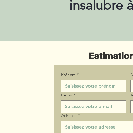
insalubre 
Estimation
Prénom
*
N
E‑mail
*
T
Adresse
*