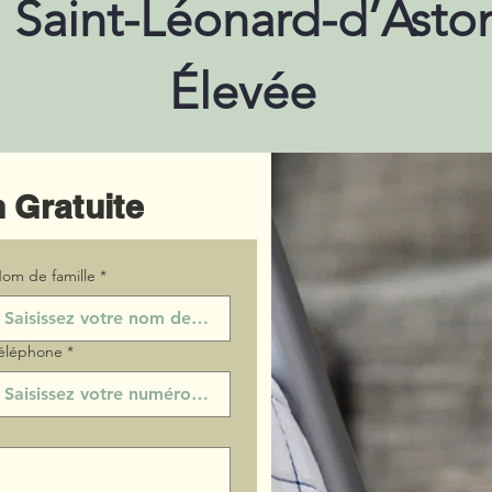
à Saint-Léonard-d’Asto
Élevée
 Gratuite
om de famille
*
éléphone
*