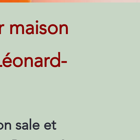
r maison
-Léonard-
n sale et