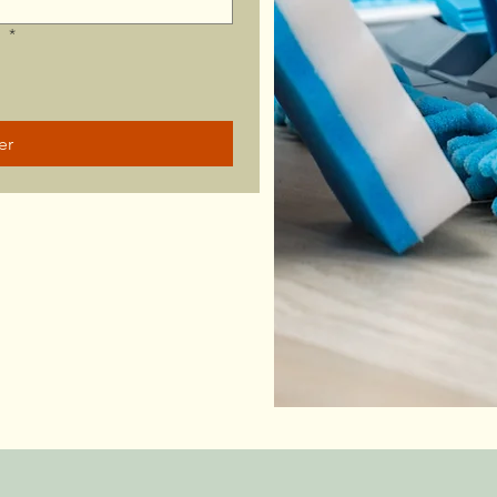
?
*
er