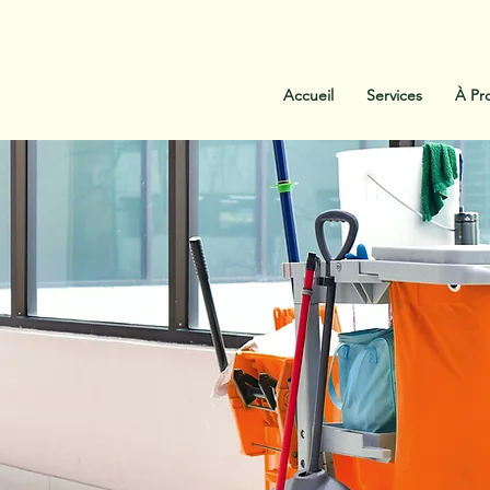
:
438-454-1303
Contactez-Nous
Accueil
Services
À Pr