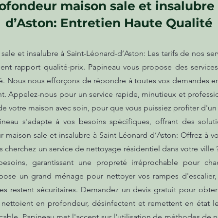
ofondeur maison sale et insalubre 
d’Aston: Entretien Haute Qualité
le et insalubre à Saint-Léonard-d’Aston: Les tarifs de nos se
llent rapport qualité-prix. Papineau vous propose des service
té. Nous nous efforçons de répondre à toutes vos demandes e
. Appelez-nous pour un service rapide, minutieux et professio
e votre maison avec soin, pour que vous puissiez profiter d'un
neau s'adapte à vos besoins spécifiques, offrant des solu
 maison sale et insalubre à Saint-Léonard-d’Aston: Offrez à 
s cherchez un service de nettoyage résidentiel dans votre vill
esoins, garantissant une propreté irréprochable pour c
ose un grand ménage pour nettoyer vos rampes d'escalier, 
les restent sécuritaires. Demandez un devis gratuit pour obte
ettoient en profondeur, désinfectent et remettent en état les
able. Papineau met l'accent sur l'utilisation de méthodes de 