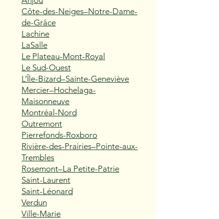
Anjou
Côte-des-Neiges–Notre-Dame-
de-Grâce
Lachine
LaSalle
Le Plateau-Mont-Royal
Le Sud-Ouest
L’Île-Bizard–Sainte-Geneviève
Mercier–Hochelaga-
Maisonneuve
Montréal-Nord
Outremont
Pierrefonds-Roxboro
Rivière-des-Prairies–Pointe-aux-
Trembles
Rosemont–La Petite-Patrie
Saint-Laurent
Saint-Léonard
Verdun
Ville-Marie