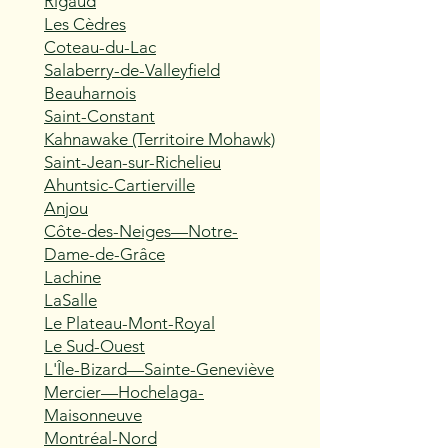
Rigaud
Les Cèdres
Coteau-du-Lac
Salaberry-de-Valleyfield
Beauharnois
Saint-Constant
Kahnawake (Territoire Mohawk)
Saint-Jean-sur-Richelieu
Ahuntsic-Cartierville
Anjou
Côte-des-Neiges—Notre-
Dame-de-Grâce
Lachine
LaSalle
Le Plateau-Mont-Royal
Le Sud-Ouest
L'Île-Bizard—Sainte-Geneviève
Mercier—Hochelaga-
Maisonneuve
Montréal-Nord