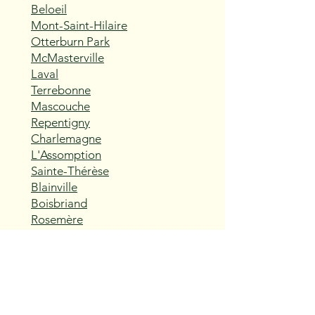
Beloeil
Mont-Saint-Hilaire
Otterburn Park
McMasterville
Laval
Terrebonne
Mascouche
Repentigny
Charlemagne
L'Assomption
Sainte-Thérèse
Blainville
Boisbriand
Rosemère
Lorraine
Bois-des-Filion
Sainte-Anne-des-Plaines
Mirabel
Saint-Eustache