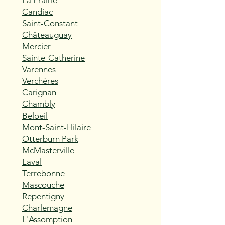
La Prairie
Candiac
Saint-Constant
Châteauguay
Mercier
Sainte-Catherine
Varennes
Verchères
Carignan
Chambly
Beloeil
Mont-Saint-Hilaire
Otterburn Park
McMasterville
Laval
Terrebonne
Mascouche
Repentigny
Charlemagne
L'Assomption