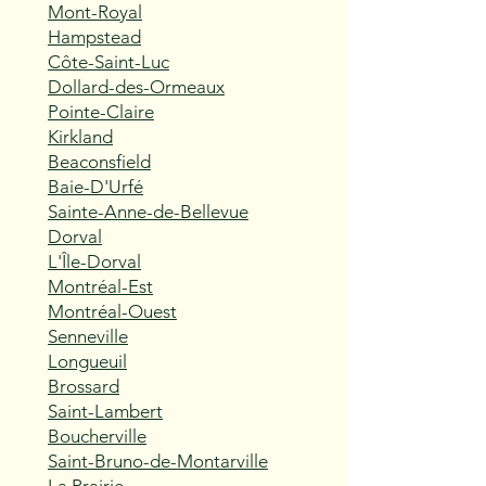
Mont-Royal
Hampstead
Côte-Saint-Luc
Dollard-des-Ormeaux
Pointe-Claire
Kirkland
Beaconsfield
Baie-D'Urfé
Sainte-Anne-de-Bellevue
Dorval
L'Île-Dorval
Montréal-Est
Montréal-Ouest
Senneville
Longueuil
Brossard
Saint-Lambert
Boucherville
Saint-Bruno-de-Montarville