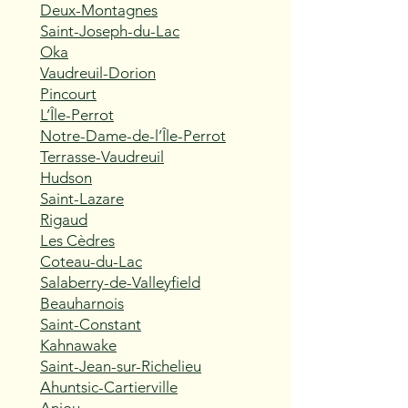
Deux-Montagnes
Saint-Joseph-du-Lac
Oka
Vaudreuil-Dorion
Pincourt
L’Île-Perrot
Notre-Dame-de-l’Île-Perrot
Terrasse-Vaudreuil
Hudson
Saint-Lazare
Rigaud
Les Cèdres
Coteau-du-Lac
Salaberry-de-Valleyfield
Beauharnois
Saint-Constant
Kahnawake
Saint-Jean-sur-Richelieu
Ahuntsic-Cartierville