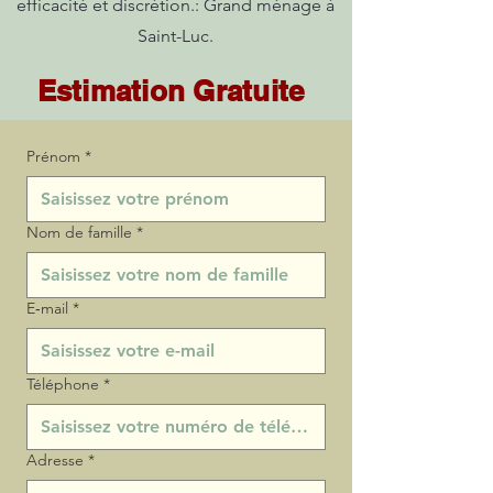
efficacité et discrétion.: Grand ménage à
Saint-Luc.
Estimation Gratuite
Prénom
*
Nom de famille
*
E‑mail
*
Téléphone
*
Adresse
*