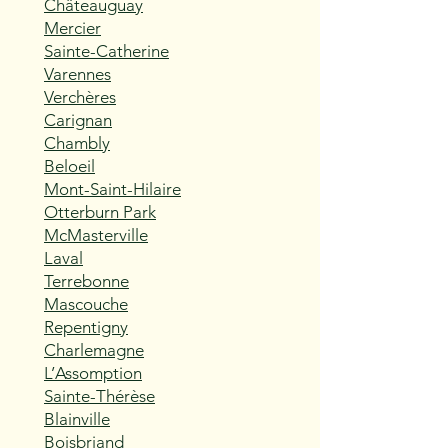
Châteauguay
Mercier
Sainte-Catherine
Varennes
Verchères
Carignan
Chambly
Beloeil
Mont-Saint-Hilaire
Otterburn Park
McMasterville
Laval
Terrebonne
Mascouche
Repentigny
Charlemagne
L’Assomption
Sainte-Thérèse
Blainville
Boisbriand