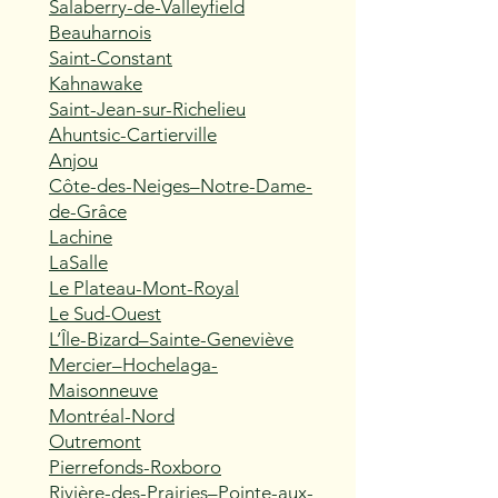
Salaberry-de-Valleyfield
Beauharnois
Saint-Constant
Kahnawake
Saint-Jean-sur-Richelieu
Ahuntsic-Cartierville
Anjou
Côte-des-Neiges–Notre-Dame-
de-Grâce
Lachine
LaSalle
Le Plateau-Mont-Royal
Le Sud-Ouest
L’Île-Bizard–Sainte-Geneviève
Mercier–Hochelaga-
Maisonneuve
Montréal-Nord
Outremont
Pierrefonds-Roxboro
Rivière-des-Prairies–Pointe-aux-