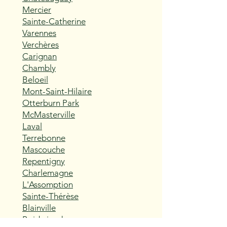
Mercier
Sainte-Catherine
Varennes
Verchères
Carignan
Chambly
Beloeil
Mont-Saint-Hilaire
Otterburn Park
McMasterville
Laval
Terrebonne
Mascouche
Repentigny
Charlemagne
L'Assomption
Sainte-Thérèse
Blainville
Boisbriand