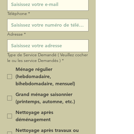
Téléphone
*
Adresse
*
Type de Service Demandé ( Veuillez cocher
le ou les service Demandés )
*
Ménage régulier
(hebdomadaire,
bihebdomadaire, mensuel)
Grand ménage saisonnier
(printemps, automne, etc.)
Nettoyage après
déménagement
Nettoyage après travaux ou