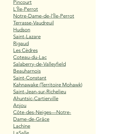
Pincourt
L'Île-Perrot
Notre-Dame-de-l'Île-Perrot
Terrasse-Vaudreuil
Hudson
Saint-Lazare
Rigaud
Les Cèdres
Coteau-du-Lac
Salaberry-de-Valleyfield
Beauharnois
Saint-Constant
Kahnawake (Territoire Mohawk)
Saint-Jean-sur-Richelieu
Ahuntsic-Cartierville
Anjou
Côte-des-Neiges—Notre-
Dame-de-Grâce
Lachine
LaSalle