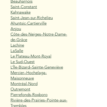
Beauharnois
Saint-Constant
Kahnawake
Saint-Jean-sur-Richelieu
Ahuntsic-Cartierville
Anjou
Côte-des-Neiges–Notre-Dame-
de-Grâce
Lachine
LaSalle
Le Plateau-Mont-Royal
Le Sud-Ouest
L’Île-Bizard–Sainte-Geneviève
Mercier–Hochelaga-
Maisonneuve
Montréal-Nord
Outremont
Pierrefonds-Roxboro
Rivière-des-Prairies–Pointe-aux-
Trembles