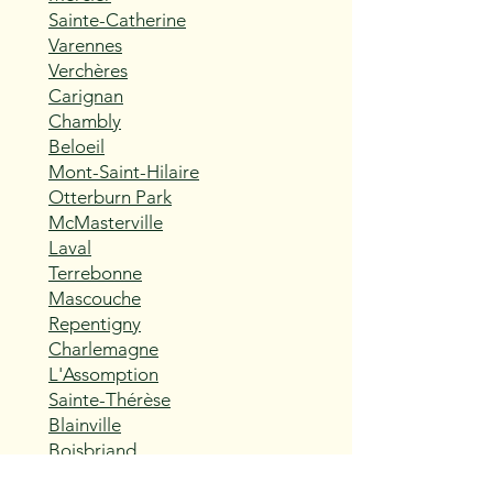
Sainte-Catherine
Varennes
Verchères
Carignan
Chambly
Beloeil
Mont-Saint-Hilaire
Otterburn Park
McMasterville
Laval
Terrebonne
Mascouche
Repentigny
Charlemagne
L'Assomption
Sainte-Thérèse
Blainville
Boisbriand
Rosemère