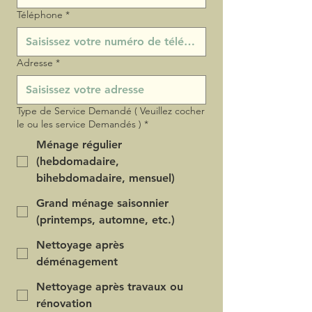
Téléphone
*
Adresse
*
Type de Service Demandé ( Veuillez cocher
le ou les service Demandés )
*
Ménage régulier
(hebdomadaire,
bihebdomadaire, mensuel)
Grand ménage saisonnier
(printemps, automne, etc.)
Nettoyage après
déménagement
Nettoyage après travaux ou
rénovation