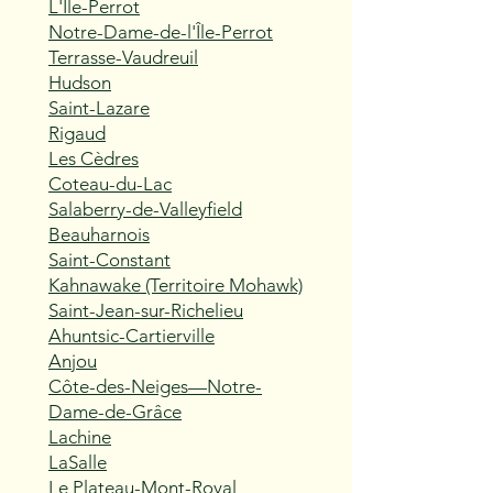
L'Île-Perrot
Notre-Dame-de-l'Île-Perrot
Terrasse-Vaudreuil
Hudson
Saint-Lazare
Rigaud
Les Cèdres
Coteau-du-Lac
Salaberry-de-Valleyfield
Beauharnois
Saint-Constant
Kahnawake (Territoire Mohawk)
Saint-Jean-sur-Richelieu
Ahuntsic-Cartierville
Anjou
Côte-des-Neiges—Notre-
Dame-de-Grâce
Lachine
LaSalle
Le Plateau-Mont-Royal