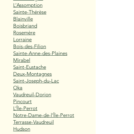
L’Assomption
Sainte-Thérèse
Blainville
Boisbriand
Rosemère
Lorraine
Bois-des-Filion
Sainte-Anne-des-Plaines
Mirabel
Saint-Eustache
Deux-Montagnes
Saint-Joseph-du-Lac
Oka
Vaudreuil-Dorion
Pincourt
L’Île-Perrot
Notre-Dame-de-l’Île-Perrot
Terrasse-Vaudreuil
Hudson