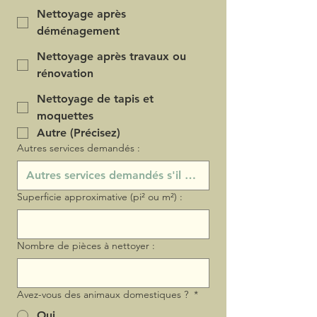
Nettoyage après
déménagement
Nettoyage après travaux ou
rénovation
Nettoyage de tapis et
moquettes
Autre (Précisez)
Autres services demandés :
Superficie approximative (pi² ou m²) :
Nombre de pièces à nettoyer :
Avez-vous des animaux domestiques ?
*
Oui