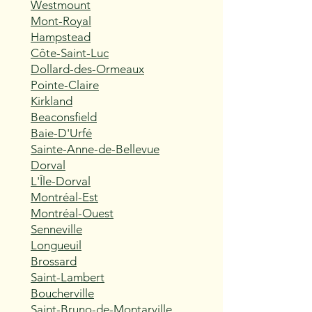
Westmount
Mont-Royal
Hampstead
Côte-Saint-Luc
Dollard-des-Ormeaux
Pointe-Claire
Kirkland
Beaconsfield
Baie-D'Urfé
Sainte-Anne-de-Bellevue
Dorval
L'Île-Dorval
Montréal-Est
Montréal-Ouest
Senneville
Longueuil
Brossard
Saint-Lambert
Boucherville
Saint-Bruno-de-Montarville