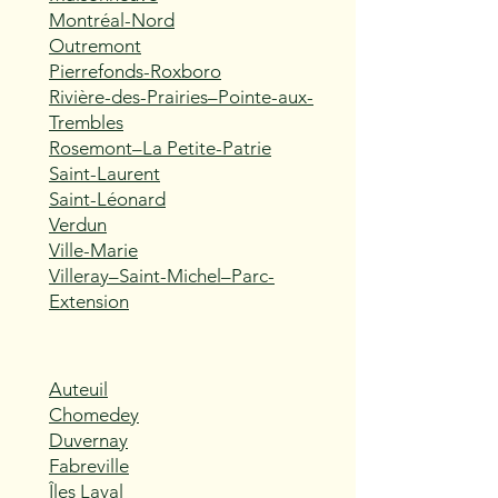
Montréal-Nord
Outremont
Pierrefonds-Roxboro
Rivière-des-Prairies–Pointe-aux-
Trembles
Rosemont–La Petite-Patrie
Saint-Laurent
Saint-Léonard
Verdun
Ville-Marie
Villeray–Saint-Michel–Parc-
Extension
Auteuil
Chomedey
Duvernay
Fabreville
Îles Laval