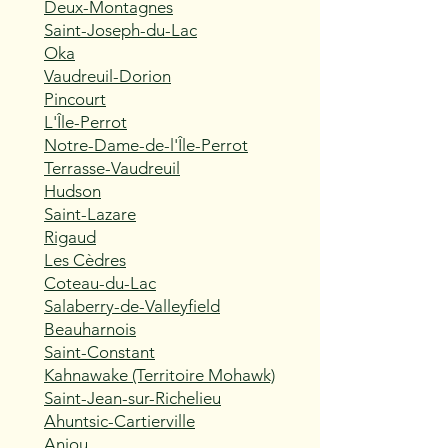
Deux-Montagnes
Saint-Joseph-du-Lac
Oka
Vaudreuil-Dorion
Pincourt
L'Île-Perrot
Notre-Dame-de-l'Île-Perrot
Terrasse-Vaudreuil
Hudson
Saint-Lazare
Rigaud
Les Cèdres
Coteau-du-Lac
Salaberry-de-Valleyfield
Beauharnois
Saint-Constant
Kahnawake (Territoire Mohawk)
Saint-Jean-sur-Richelieu
Ahuntsic-Cartierville
Anjou