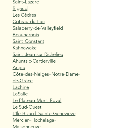
Saint-Lazare
Rigaud
Les Cèdres
Coteau-du-Lac
Salaberry-de-Valleyfield
Beauharnois
Saint-Constant
Kahnawake
Saint-Jean-sur-Richelieu
Ahuntsic-Cartierville
Anjou
Côte-des-Neiges–Notre-Dame-
de-Grâce
Lachine
LaSalle
Le Plateau-Mont-Royal
Le Sud-Ouest
L’Île-Bizard–Sainte-Geneviève
Mercier–Hochelaga-
Maisonneuve