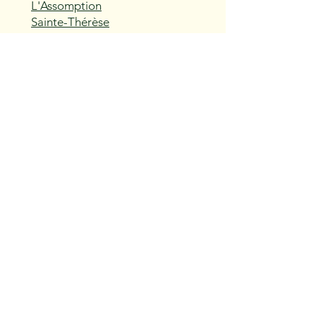
L'Assomption
Sainte-Thérèse
Blainville
Boisbriand
Rosemère
Lorraine
Bois-des-Filion
Sainte-Anne-des-Plaines
Mirabel
Saint-Eustache
Deux-Montagnes
Saint-Joseph-du-Lac
Oka
Vaudreuil-Dorion
Pincourt
L'Île-Perrot
Notre-Dame-de-l'Île-Perrot
Terrasse-Vaudreuil
Hudson
Saint-Lazare