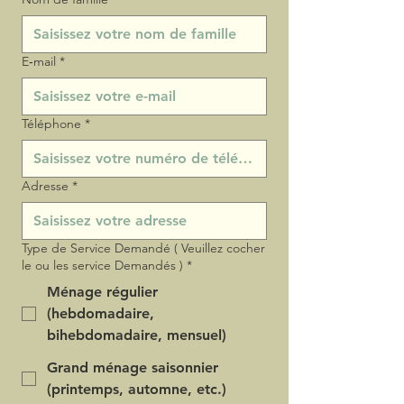
E‑mail
*
Téléphone
*
Adresse
*
Type de Service Demandé ( Veuillez cocher
le ou les service Demandés )
*
Ménage régulier
(hebdomadaire,
bihebdomadaire, mensuel)
Grand ménage saisonnier
(printemps, automne, etc.)