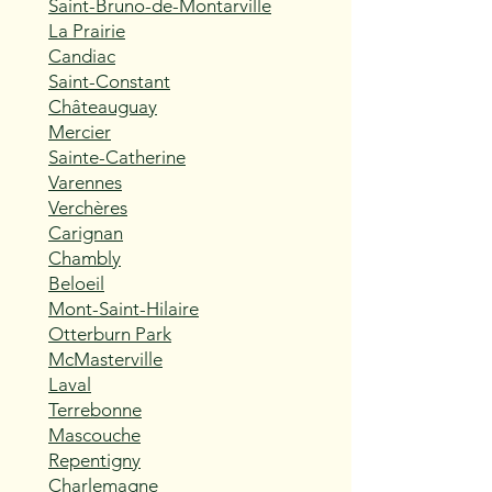
Saint-Bruno-de-Montarville
La Prairie
Candiac
Saint-Constant
Châteauguay
Mercier
Sainte-Catherine
Varennes
Verchères
Carignan
Chambly
Beloeil
Mont-Saint-Hilaire
Otterburn Park
McMasterville
Laval
Terrebonne
Mascouche
Repentigny
Charlemagne