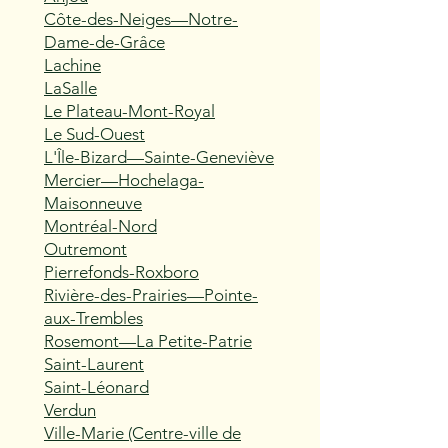
Côte-des-Neiges—Notre-
Dame-de-Grâce
Lachine
LaSalle
Le Plateau-Mont-Royal
Le Sud-Ouest
L'Île-Bizard—Sainte-Geneviève
Mercier—Hochelaga-
Maisonneuve
Montréal-Nord
Outremont
Pierrefonds-Roxboro
Rivière-des-Prairies—Pointe-
aux-Trembles
Rosemont—La Petite-Patrie
Saint-Laurent
Saint-Léonard
Verdun
Ville-Marie (Centre-ville de