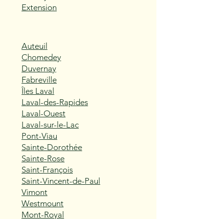
Extension
Auteuil
Chomedey
Duvernay
Fabreville
Îles Laval
Laval-des-Rapides
Laval-Ouest
Laval-sur-le-Lac
Pont-Viau
Sainte-Dorothée
Sainte-Rose
Saint-François
Saint-Vincent-de-Paul
Vimont
Westmount
Mont-Royal