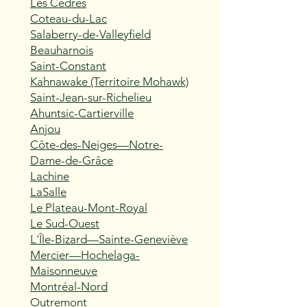
Les Cèdres
Coteau-du-Lac
Salaberry-de-Valleyfield
Beauharnois
Saint-Constant
Kahnawake (Territoire Mohawk)
Saint-Jean-sur-Richelieu
Ahuntsic-Cartierville
Anjou
Côte-des-Neiges—Notre-
Dame-de-Grâce
Lachine
LaSalle
Le Plateau-Mont-Royal
Le Sud-Ouest
L'Île-Bizard—Sainte-Geneviève
Mercier—Hochelaga-
Maisonneuve
Montréal-Nord
Outremont