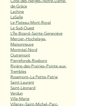
Côte-des-Neiges–Notre-Dame-
de-Grâce
Lachine
LaSalle
Le Plateau-Mont-Royal
Le Sud-Ouest
L’Île-Bizard–Sainte-Geneviève
Mercier–Hochelaga-
Maisonneuve
Montréal-Nord
Outremont
Pierrefonds-Roxboro
Rivière-des-Prairies–Pointe-aux-
Trembles
Rosemont–La Petite-Patrie
Saint-Laurent
Saint-Léonard
Verdun
Ville-Marie
Villeray–Saint-Michel–Parc-