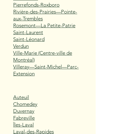
Pierrefonds-Roxboro
Rivière-des-Prairies—Pointe-
aux-Trembles
Rosemont—La Petite-Patrie
Saint-Laurent
Saint-Léonard
Verdun
Ville-Marie (Centre-ville de
Montréal)
Villeray—Saint-Michel—Parc-
Extension
Auteuil
Chomedey
Duvernay
Fabreville
Îles-Laval
Laval-des-Rapides