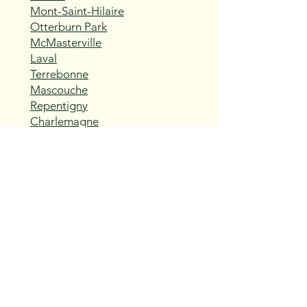
Mont-Saint-Hilaire
Otterburn Park
McMasterville
Laval
Terrebonne
Mascouche
Repentigny
Charlemagne
L'Assomption
Sainte-Thérèse
Blainville
Boisbriand
Rosemère
Lorraine
Bois-des-Filion
Sainte-Anne-des-Plaines
Mirabel
Saint-Eustache
Deux-Montagnes