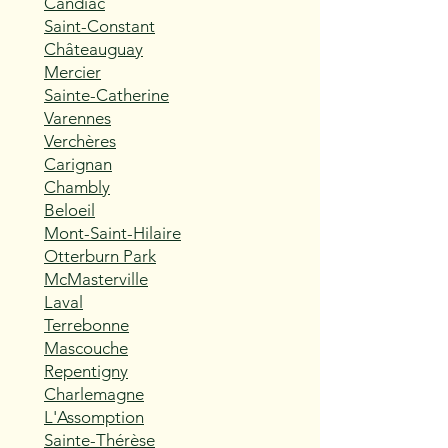
Candiac
Saint-Constant
Châteauguay
Mercier
Sainte-Catherine
Varennes
Verchères
Carignan
Chambly
Beloeil
Mont-Saint-Hilaire
Otterburn Park
McMasterville
Laval
Terrebonne
Mascouche
Repentigny
Charlemagne
L'Assomption
Sainte-Thérèse