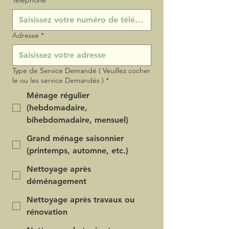
Téléphone
*
Adresse
*
Type de Service Demandé ( Veuillez cocher
le ou les service Demandés )
*
Ménage régulier
(hebdomadaire,
bihebdomadaire, mensuel)
Grand ménage saisonnier
(printemps, automne, etc.)
Nettoyage après
déménagement
Nettoyage après travaux ou
rénovation