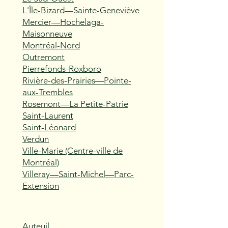
L'Île-Bizard—Sainte-Geneviève
Mercier—Hochelaga-
Maisonneuve
Montréal-Nord
Outremont
Pierrefonds-Roxboro
Rivière-des-Prairies—Pointe-
aux-Trembles
Rosemont—La Petite-Patrie
Saint-Laurent
Saint-Léonard
Verdun
Ville-Marie (Centre-ville de
Montréal)
Villeray—Saint-Michel—Parc-
Extension
Auteuil