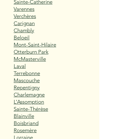
Sainte-Catherine
Varennes
Verchères
Carignan
Chambly
Beloeil
Mont-Saint-Hilaire
Otterburn Park
McMasterville
Laval
Terrebonne
Mascouche
Repentigny
Charlemagne
L’Assomption
Sainte-Thérèse
Blainville
Boisbriand
Rosemère
Lorraine