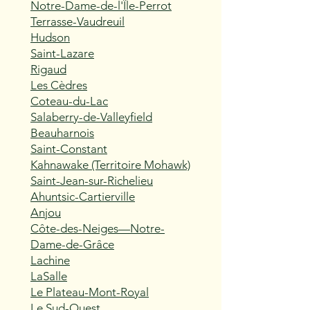
Notre-Dame-de-l'Île-Perrot
Terrasse-Vaudreuil
Hudson
Saint-Lazare
Rigaud
Les Cèdres
Coteau-du-Lac
Salaberry-de-Valleyfield
Beauharnois
Saint-Constant
Kahnawake (Territoire Mohawk)
Saint-Jean-sur-Richelieu
Ahuntsic-Cartierville
Anjou
Côte-des-Neiges—Notre-
Dame-de-Grâce
Lachine
LaSalle
Le Plateau-Mont-Royal
Le Sud-Ouest