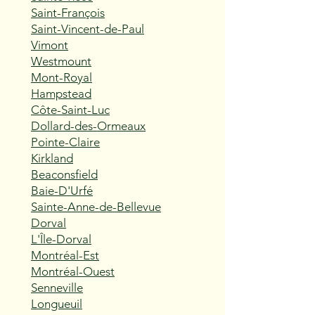
Saint-François
Saint-Vincent-de-Paul
Vimont
Westmount
Mont-Royal
Hampstead
Côte-Saint-Luc
Dollard-des-Ormeaux
Pointe-Claire
Kirkland
Beaconsfield
Baie-D'Urfé
Sainte-Anne-de-Bellevue
Dorval
L'Île-Dorval
Montréal-Est
Montréal-Ouest
Senneville
Longueuil