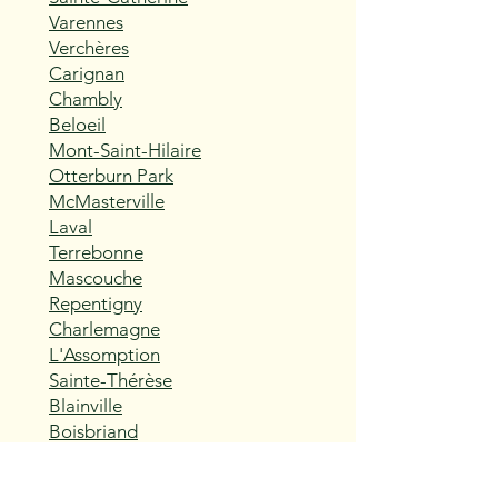
Varennes
Verchères
Carignan
Chambly
Beloeil
Mont-Saint-Hilaire
Otterburn Park
McMasterville
Laval
Terrebonne
Mascouche
Repentigny
Charlemagne
L'Assomption
Sainte-Thérèse
Blainville
Boisbriand
Rosemère
Lorraine