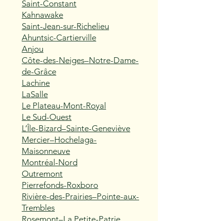
Saint-Constant
Kahnawake
Saint-Jean-sur-Richelieu
Ahuntsic-Cartierville
Anjou
Côte-des-Neiges–Notre-Dame-
de-Grâce
Lachine
LaSalle
Le Plateau-Mont-Royal
Le Sud-Ouest
L’Île-Bizard–Sainte-Geneviève
Mercier–Hochelaga-
Maisonneuve
Montréal-Nord
Outremont
Pierrefonds-Roxboro
Rivière-des-Prairies–Pointe-aux-
Trembles
Rosemont–La Petite-Patrie