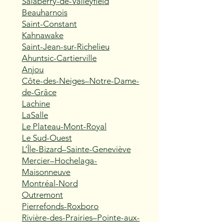
Salaberry-de-Valleyfield
Beauharnois
Saint-Constant
Kahnawake
Saint-Jean-sur-Richelieu
Ahuntsic-Cartierville
Anjou
Côte-des-Neiges–Notre-Dame-
de-Grâce
Lachine
LaSalle
Le Plateau-Mont-Royal
Le Sud-Ouest
L’Île-Bizard–Sainte-Geneviève
Mercier–Hochelaga-
Maisonneuve
Montréal-Nord
Outremont
Pierrefonds-Roxboro
Rivière-des-Prairies–Pointe-aux-