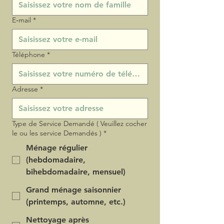
E‑mail
*
Téléphone
*
Adresse
*
Type de Service Demandé ( Veuillez cocher
le ou les service Demandés )
*
Ménage régulier
(hebdomadaire,
bihebdomadaire, mensuel)
Grand ménage saisonnier
(printemps, automne, etc.)
Nettoyage après