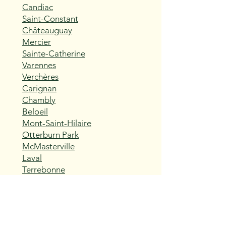
Candiac
Saint-Constant
Châteauguay
Mercier
Sainte-Catherine
Varennes
Verchères
Carignan
Chambly
Beloeil
Mont-Saint-Hilaire
Otterburn Park
McMasterville
Laval
Terrebonne
Mascouche
Repentigny
Charlemagne
L'Assomption