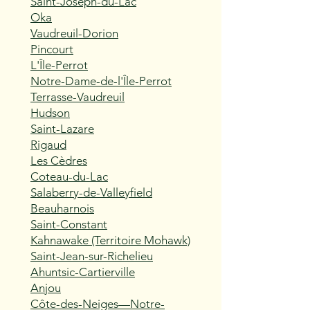
Saint-Joseph-du-Lac
Oka
Vaudreuil-Dorion
Pincourt
L'Île-Perrot
Notre-Dame-de-l'Île-Perrot
Terrasse-Vaudreuil
Hudson
Saint-Lazare
Rigaud
Les Cèdres
Coteau-du-Lac
Salaberry-de-Valleyfield
Beauharnois
Saint-Constant
Kahnawake (Territoire Mohawk)
Saint-Jean-sur-Richelieu
Ahuntsic-Cartierville
Anjou
Côte-des-Neiges—Notre-