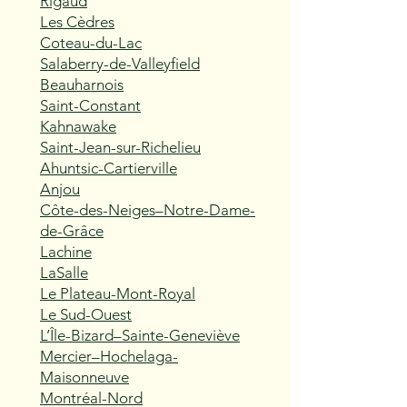
Rigaud
Les Cèdres
Coteau-du-Lac
Salaberry-de-Valleyfield
Beauharnois
Saint-Constant
Kahnawake
Saint-Jean-sur-Richelieu
Ahuntsic-Cartierville
Anjou
Côte-des-Neiges–Notre-Dame-
de-Grâce
Lachine
LaSalle
Le Plateau-Mont-Royal
Le Sud-Ouest
L’Île-Bizard–Sainte-Geneviève
Mercier–Hochelaga-
Maisonneuve
Montréal-Nord