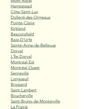
Mont-Royal
Hampstead
Côte-Saint-Luc
Dollard-des-Ormeaux
Pointe-Claire
Kirkland
Beaconsfield
Baie-D'Urfé
Sainte-Anne-de-Bellevue
Dorval
L'Île-Dorval
Montréal-Est
Montréal-Ouest
Senneville
Longueuil
Brossard
Saint-Lambert
Boucherville
Saint-Bruno-de-Montarville
La Prairie