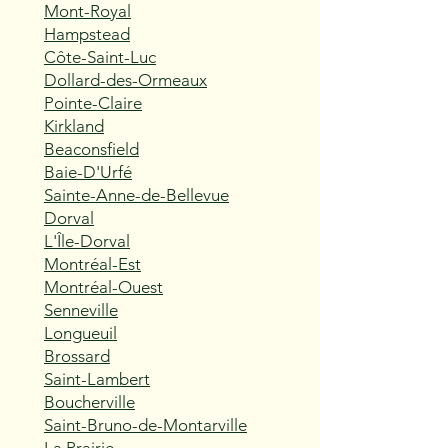
Mont-Royal
Hampstead
Côte-Saint-Luc
Dollard-des-Ormeaux
Pointe-Claire
Kirkland
Beaconsfield
Baie-D'Urfé
Sainte-Anne-de-Bellevue
Dorval
L'Île-Dorval
Montréal-Est
Montréal-Ouest
Senneville
Longueuil
Brossard
Saint-Lambert
Boucherville
Saint-Bruno-de-Montarville