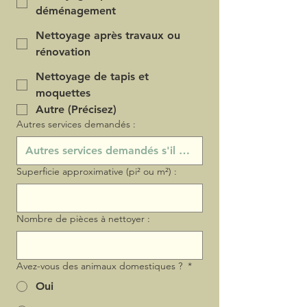
déménagement
Nettoyage après travaux ou
rénovation
Nettoyage de tapis et
moquettes
Autre (Précisez)
Autres services demandés :
Superficie approximative (pi² ou m²) :
Nombre de pièces à nettoyer :
Avez-vous des animaux domestiques ?
*
Oui