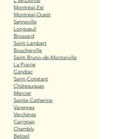
L'Île-Dorval
Montréal-Est
Montréal-Ouest
Senneville
Longueuil
Brossard
Saint-Lambert
Boucherville
Saint-Bruno-de-Montarville
La Prairie
Candiac
Saint-Constant
Châteauguay
Mercier
Sainte-Catherine
Varennes
Verchères
Carignan
Chambly
Beloeil