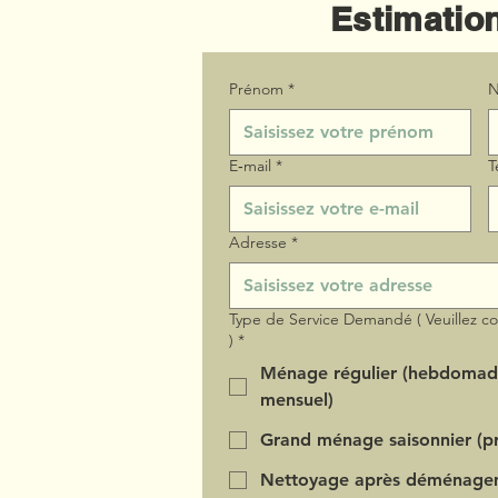
Estimation
Prénom
*
N
E‑mail
*
T
Adresse
*
Type de Service Demandé ( Veuillez c
)
*
Ménage régulier (hebdomad
mensuel)
Grand ménage saisonnier (pr
Nettoyage après déménage