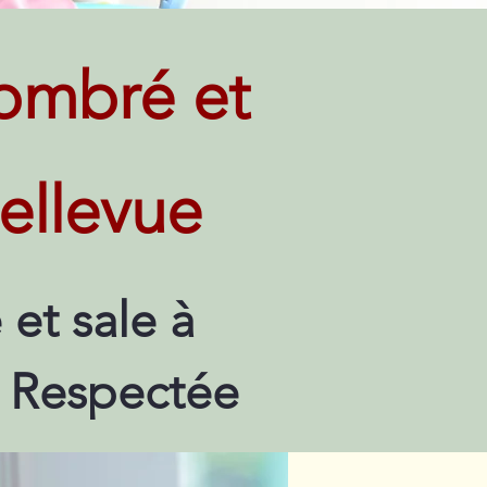
ombré et
ellevue
et sale à
é Respectée