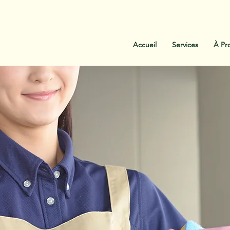
:
438-454-1303
Contactez-Nous
Accueil
Services
À Pr