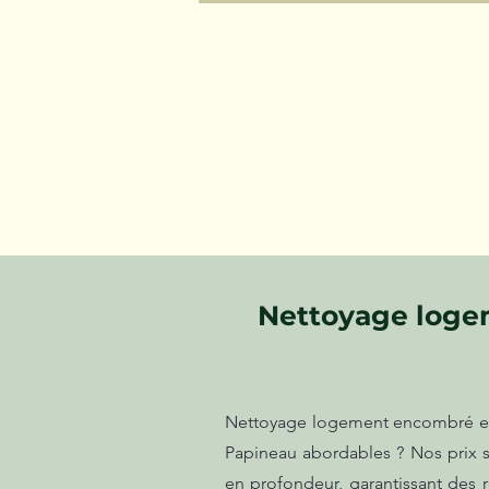
Nettoyage logem
Nettoyage logement encombré et s
Papineau abordables ? Nos prix s
en profondeur, garantissant des r