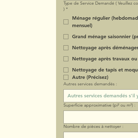
Type de Service Demandé ( Veuillez c
)
*
Ménage régulier (hebdomad
mensuel)
Grand ménage saisonnier (pr
Nettoyage après déménage
Nettoyage après travaux ou
Nettoyage de tapis et moqu
Autre (Précisez)
Autres services demandés :
Superficie approximative (pi² ou m²) :
Nombre de pièces à nettoyer :