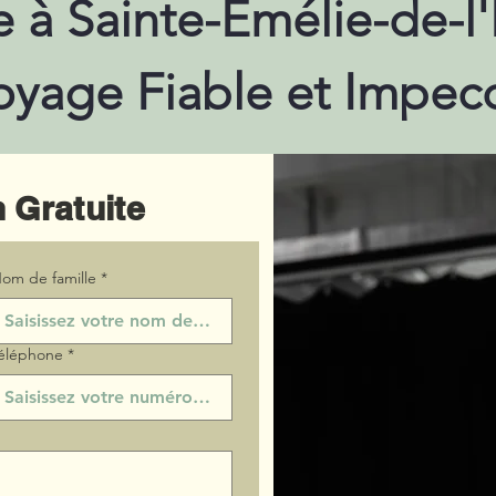
e à Sainte-Émélie-de-l
oyage Fiable et Impec
 Gratuite
om de famille
*
éléphone
*