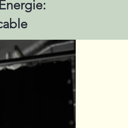
'Énergie:
cable