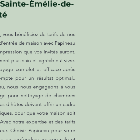
 Sainte-Émélie-de-
té
 vous bénéficiez de tarifs de nos
d'entrée de maison avec Papineau
mpression que vos invités auront.
nt plus sain et agréable à vivre.
toyage complet et efficace après
ompte pour un résultat optimal..
neau, nous nous engageons à vous
nage pour nettoyage de chambres
s d'hôtes doivent offrir un cadre
giques, pour que votre maison soit
vec notre expertise et des tarifs
teur. Choisir Papineau pour votre
yage en profondeur maison sale et