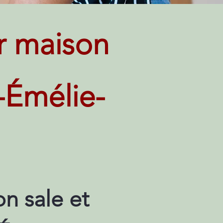
r maison
e-Émélie-
n sale et