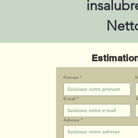
insalubr
Nett
Estimation
Prénom
*
N
E‑mail
*
T
Adresse
*