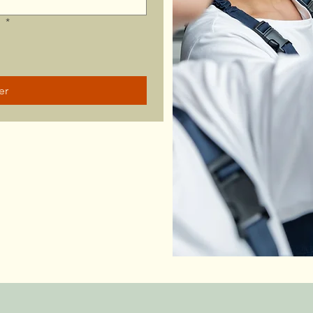
?
*
er