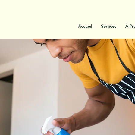
:
438-454-1303
Contactez-Nous
Accueil
Services
À Pr