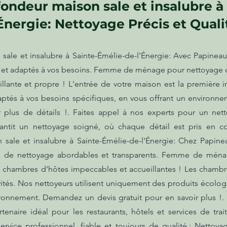
ondeur maison sale et insalubre à
'Énergie: Nettoyage Précis et Quali
ale et insalubre à Sainte-Émélie-de-l'Énergie: Avec Papineau,
fs et adaptés à vos besoins. Femme de ménage pour nettoyage 
llante et propre ! L'entrée de votre maison est la première i
tés à vos besoins spécifiques, en vous offrant un environneme
plus de détails !. Faites appel à nos experts pour un net
antit un nettoyage soigné, où chaque détail est pris en c
sale et insalubre à Sainte-Émélie-de-l'Énergie: Chez Papi
ices de nettoyage abordables et transparents. Femme de mé
 chambres d'hôtes impeccables et accueillantes ! Les chambre
vités. Nos nettoyeurs utilisent uniquement des produits écolo
ronnement. Demandez un devis gratuit pour en savoir plus !. A
enaire idéal pour les restaurants, hôtels et services de trai
ervice professionnel, fiable et toujours de qualité.: Netto