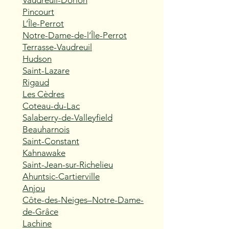
Vaudreuil-Dorion
Pincourt
L’Île-Perrot
Notre-Dame-de-l’Île-Perrot
Terrasse-Vaudreuil
Hudson
Saint-Lazare
Rigaud
Les Cèdres
Coteau-du-Lac
Salaberry-de-Valleyfield
Beauharnois
Saint-Constant
Kahnawake
Saint-Jean-sur-Richelieu
Ahuntsic-Cartierville
Anjou
Côte-des-Neiges–Notre-Dame-
de-Grâce
Lachine