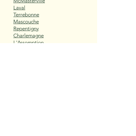
McMasterville
Laval
Terrebonne
Mascouche
Repentigny
Charlemagne
L'Assomption
Sainte-Thérèse
Blainville
Boisbriand
Rosemère
Lorraine
Bois-des-Filion
Sainte-Anne-des-Plaines
Mirabel
Saint-Eustache
Deux-Montagnes
Saint-Joseph-du-Lac
Oka
Vaudreuil-Dorion