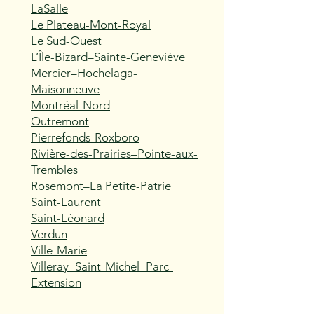
LaSalle
Le Plateau-Mont-Royal
Le Sud-Ouest
L’Île-Bizard–Sainte-Geneviève
Mercier–Hochelaga-
Maisonneuve
Montréal-Nord
Outremont
Pierrefonds-Roxboro
Rivière-des-Prairies–Pointe-aux-
Trembles
Rosemont–La Petite-Patrie
Saint-Laurent
Saint-Léonard
Verdun
Ville-Marie
Villeray–Saint-Michel–Parc-
Extension