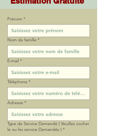
Estimation Gratuite
Prénom
*
Nom de famille
*
E‑mail
*
Téléphone
*
Adresse
*
Type de Service Demandé ( Veuillez cocher
le ou les service Demandés )
*