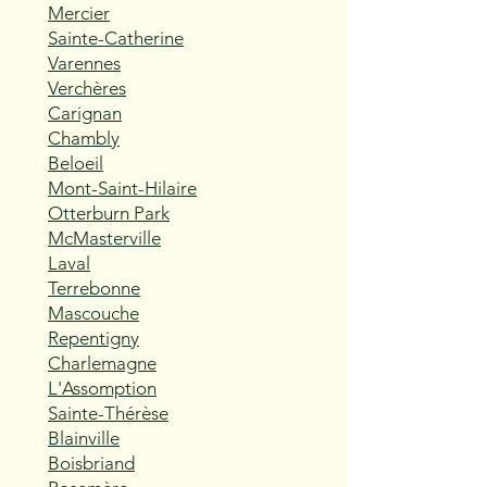
Mercier
Sainte-Catherine
Varennes
Verchères
Carignan
Chambly
Beloeil
Mont-Saint-Hilaire
Otterburn Park
McMasterville
Laval
Terrebonne
Mascouche
Repentigny
Charlemagne
L'Assomption
Sainte-Thérèse
Blainville
Boisbriand