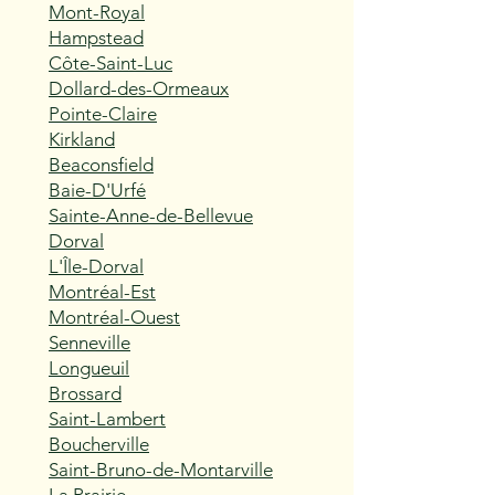
Mont-Royal
Hampstead
Côte-Saint-Luc
Dollard-des-Ormeaux
Pointe-Claire
Kirkland
Beaconsfield
Baie-D'Urfé
Sainte-Anne-de-Bellevue
Dorval
L'Île-Dorval
Montréal-Est
Montréal-Ouest
Senneville
Longueuil
Brossard
Saint-Lambert
Boucherville
Saint-Bruno-de-Montarville