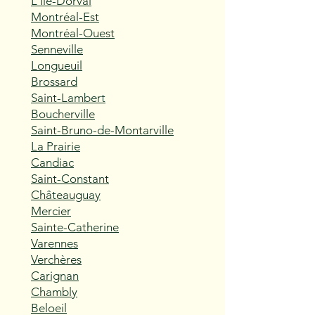
L'Île-Dorval
Montréal-Est
Montréal-Ouest
Senneville
Longueuil
Brossard
Saint-Lambert
Boucherville
Saint-Bruno-de-Montarville
La Prairie
Candiac
Saint-Constant
Châteauguay
Mercier
Sainte-Catherine
Varennes
Verchères
Carignan
Chambly
Beloeil