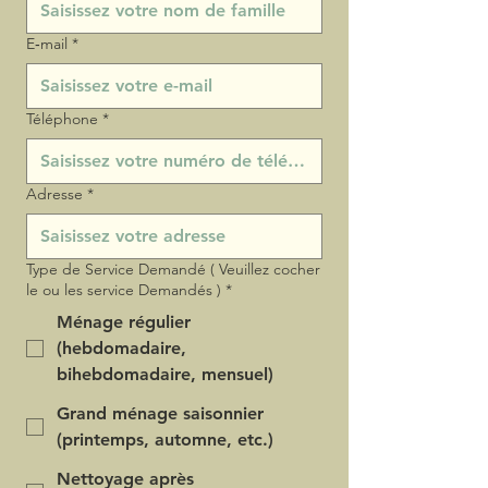
E‑mail
*
Téléphone
*
Adresse
*
Type de Service Demandé ( Veuillez cocher
le ou les service Demandés )
*
Ménage régulier
(hebdomadaire,
bihebdomadaire, mensuel)
Grand ménage saisonnier
(printemps, automne, etc.)
Nettoyage après