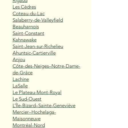
Rigaud
Les Cèdres
Coteau-du-Lac
Salaberry-de-Valleyfield
Beauharnois
Saint-Constant
Kahnawake
Saint-Jean-sur-Richelieu
Ahuntsic-Cartierville
Anjou
Côte-des-Neiges–Notre-Dame-
de-Grâce
Lachine
LaSalle
Le Plateau-Mont-Royal
Le Sud-Ouest
L’Île-Bizard–Sainte-Geneviève
Mercier–Hochelaga-
Maisonneuve
Montréal-Nord