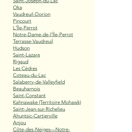
Saint-Joseph-du-Lac
Oka
Vaudreuil-Dorion
Pincourt
L'Île-Perrot
Notre-Dame-de-l'Île-Perrot
Terrasse-Vaudreuil
Hudson
Saint-Lazare
Rigaud
Les Cèdres
Coteau-du-Lac
Salaberry-de-Valleyfield
Beauharnois
Saint-Constant
Kahnawake (Territoire Mohawk)
Saint-Jean-sur-Richelieu
Ahuntsic-Cartierville
Anjou
Côte-des-Neiges—Notre-