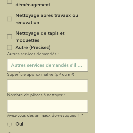
déménagement
Nettoyage après travaux ou
rénovation
Nettoyage de tapis et
moquettes
Autre (Précisez)
Autres services demandés :
Superficie approximative (pi² ou m²) :
Nombre de pièces à nettoyer :
Avez-vous des animaux domestiques ?
*
Oui