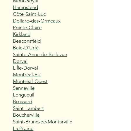
Mont-Royal
Hampstead
Côte-Saint-Luc
Dollard-des-Ormeaux
Pointe-Claire
Kirkland
Beaconsfield
Baie-D'Urfé
Sainte-Anne-de-Bellevue
Dorval
L'Île-Dorval
Montréal-Est
Montréal-Ouest
Senneville
Longueuil
Brossard
Saint-Lambert
Boucherville
Saint-Bruno-de-Montarville
La Prairie