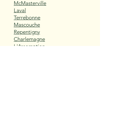
McMasterville
Laval
Terrebonne
Mascouche
Repentigny
Charlemagne
L'Assomption
Sainte-Thérèse
Blainville
Boisbriand
Rosemère
Lorraine
Bois-des-Filion
Sainte-Anne-des-Plaines
Mirabel
Saint-Eustache
Deux-Montagnes
Saint-Joseph-du-Lac
Oka
Vaudreuil-Dorion