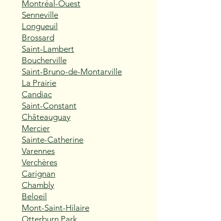
Montréal-Ouest
Senneville
Longueuil
Brossard
Saint-Lambert
Boucherville
Saint-Bruno-de-Montarville
La Prairie
Candiac
Saint-Constant
Châteauguay
Mercier
Sainte-Catherine
Varennes
Verchères
Carignan
Chambly
Beloeil
Mont-Saint-Hilaire
Otterburn Park