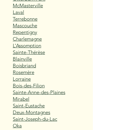
McMasterville
Laval
Terrebonne
Mascouche
Repentigny
Charlemagne
L’Assomption
Sainte-Thérèse
Blainville
Boisbriand
Rosemère
Lorraine
Bois-des-Filion
Sainte-Anne-des-Plaines
Mirabel
Saint-Eustache
Deux-Montagnes
Saint-Joseph-du-Lac
Oka