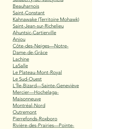
Beauharnois
Saint-Constant
Kahnawake (Territoire Mohawk)
Saint-Jean-sur-Richelieu
Ahuntsic-Cartierville
Anjou
Côte-des-Neiges—Notre-
Dame-de-Grâce
Lachine
LaSalle
Le Plateau-Mont-Royal
Le Sud-Ouest
L'Île-Bizard—Sainte-Geneviève
Mercier—Hochelaga-
Maisonneuve
Montréal-Nord
Outremont
Pierrefonds-Roxboro
Rivière-des-Prairies—Pointe-