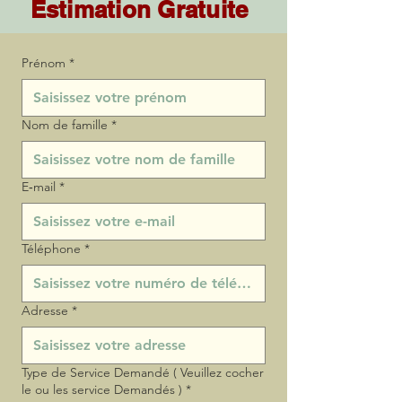
Estimation Gratuite
Prénom
*
Nom de famille
*
E‑mail
*
Téléphone
*
Adresse
*
Type de Service Demandé ( Veuillez cocher
le ou les service Demandés )
*