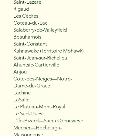
Saint-Lazare
Rigaud
Les Cèdres
Coteau-du-Lac
Salaberry-de-Valleyfield
Beauharnois
Saint-Constant
Kahnawake (Territoire Mohawk)
Saint-Jean-sur-Richelieu
Ahuntsic-Cartierville
Anjou
Côte-des-Neiges—Notre-
Dame-de-Grâce
Lachine
LaSalle
Le Plateau-Mont-Royal
Le Sud-Ouest
L'Île-Bizard—Sainte-Geneviève
Mercier—Hochelaga-
Maisonneuve