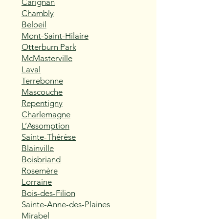
Carignan
Chambly
Beloeil
Mont-Saint-Hilaire
Otterburn Park
McMasterville
Laval
Terrebonne
Mascouche
Repentigny
Charlemagne
L’Assomption
Sainte-Thérèse
Blainville
Boisbriand
Rosemère
Lorraine
Bois-des-Filion
Sainte-Anne-des-Plaines
Mirabel