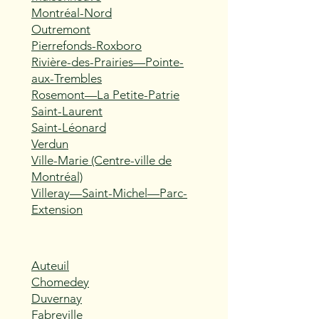
Montréal-Nord
Outremont
Pierrefonds-Roxboro
Rivière-des-Prairies—Pointe-
aux-Trembles
Rosemont—La Petite-Patrie
Saint-Laurent
Saint-Léonard
Verdun
Ville-Marie (Centre-ville de
Montréal)
Villeray—Saint-Michel—Parc-
Extension
Auteuil
Chomedey
Duvernay
Fabreville