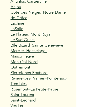
Ahuntsic-Cartierville
Anjou
Côte-des-Neiges–Notre-Dame-
de-Grâce
Lachine
LaSalle
Le Plateau-Mont-Royal
Le Sud-Ouest
L’Île-Bizard–Sainte-Geneviève
Mercier–Hochelaga-
Maisonneuve
Montréal-Nord
Outremont
Pierrefonds-Roxboro
Rivière-des-Prairies–Pointe-aux-
Trembles
Rosemont–La Petite-Patrie
Saint-Laurent
Saint-Léonard
Verdun