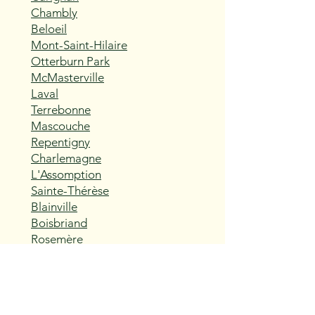
Chambly
Beloeil
Mont-Saint-Hilaire
Otterburn Park
McMasterville
Laval
Terrebonne
Mascouche
Repentigny
Charlemagne
L'Assomption
Sainte-Thérèse
Blainville
Boisbriand
Rosemère
Lorraine
Bois-des-Filion
Sainte-Anne-des-Plaines
Mirabel