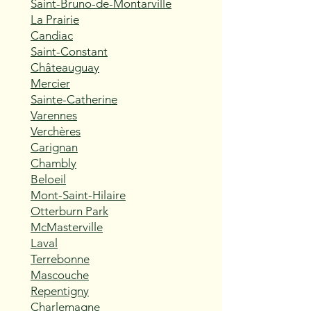
Saint-Bruno-de-Montarville
La Prairie
Candiac
Saint-Constant
Châteauguay
Mercier
Sainte-Catherine
Varennes
Verchères
Carignan
Chambly
Beloeil
Mont-Saint-Hilaire
Otterburn Park
McMasterville
Laval
Terrebonne
Mascouche
Repentigny
Charlemagne