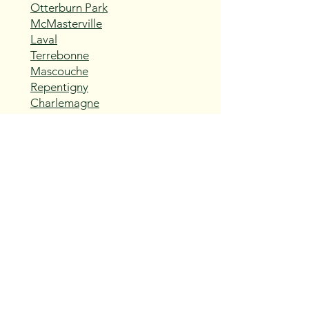
Otterburn Park
McMasterville
Laval
Terrebonne
Mascouche
Repentigny
Charlemagne
L'Assomption
Sainte-Thérèse
Blainville
Boisbriand
Rosemère
Lorraine
Bois-des-Filion
Sainte-Anne-des-Plaines
Mirabel
Saint-Eustache
Deux-Montagnes
Saint-Joseph-du-Lac