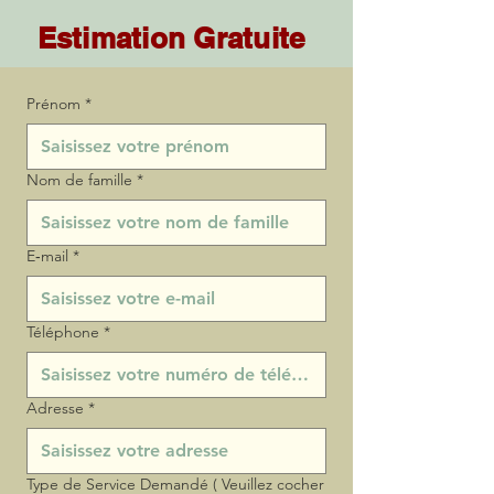
Estimation Gratuite
Prénom
*
Nom de famille
*
E‑mail
*
Téléphone
*
Adresse
*
Type de Service Demandé ( Veuillez cocher