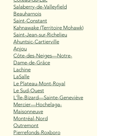
Salaberry-de-Valleyfield
Beauharnois
Saint-Constant
Kahnawake (Territoire Mohawk)
Saint-Jean-sur-Richelieu
Ahuntsic-Cartierville
Anjou
Côte-des-Neiges—Notre-
Dame-de-Grâce
Lachine
LaSalle
Le Plateau-Mont-Royal
Le Sud-Ouest
L'Île-Bizard—Sainte-Geneviève
Mercier—Hochelaga-
Maisonneuve
Montréal-Nord
Outremont
Pierrefonds-Roxboro