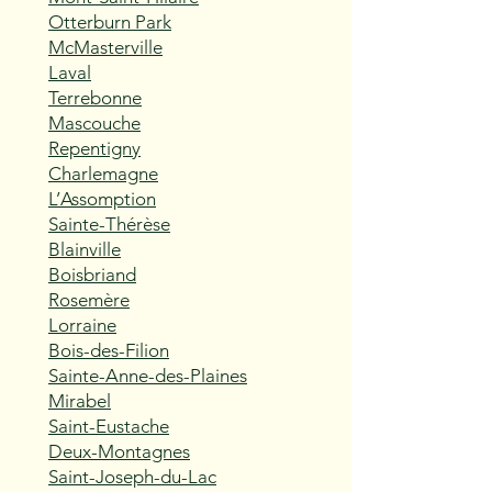
Otterburn Park
McMasterville
Laval
Terrebonne
Mascouche
Repentigny
Charlemagne
L’Assomption
Sainte-Thérèse
Blainville
Boisbriand
Rosemère
Lorraine
Bois-des-Filion
Sainte-Anne-des-Plaines
Mirabel
Saint-Eustache
Deux-Montagnes
Saint-Joseph-du-Lac