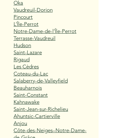
Oka
Vaudreuil-Dorion
Pincourt
L’Île-Perrot
Notre-Dame-de-l’Île-Perrot
Terrasse-Vaudreuil
Hudson
Saint-Lazare
Rigaud
Les Cèdres
Coteau-du-Lac
Salaberry-de-Valleyfield
Beauharnois
Saint-Constant
Kahnawake
Saint-Jean-sur-Richelieu
Ahuntsic-Cartierville
Anjou
Côte-des-Neiges–Notre-Dame-
de-Grâce