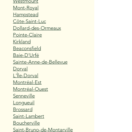
Westmount
Mont-Royal
Hampstead
Côte-Saint-Luc
Dollard-des-Ormeaux
Pointe-Claire
Kirkland
Beaconsfield
Baie-D'Urfé
Sainte-Anne-de-Bellevue
Dorval
L'Île-Dorval
Montréal-Est
Montréal-Ouest
Senneville
Longueuil
Brossard
Saint-Lambert
Boucherville
Saint-Bruno-de-Montarville