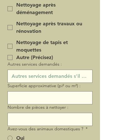
Nettoyage après
déménagement
Nettoyage après travaux ou
rénovation
Nettoyage de tapis et
moquettes
Autre (Précisez)
Autres services demandés :
Superficie approximative (pi² ou m²) :
Nombre de pièces à nettoyer :
Avez-vous des animaux domestiques ?
*
Oui