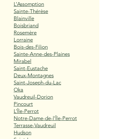
L’Assomption
Sainte-Thérèse
Blainville
Boisbriand
Rosemère
Lorraine
Bois-des-Filion
Sainte-Anne-des-Plaines
Mirabel
Saint-Eustache
Deux-Montagnes
Saint-Joseph-du-Lac
Oka
Vaudreuil-Dorion
Pincourt
L’Île-Perrot
Notre-Dame-de-l’Île-Perrot
Terrasse-Vaudreuil
Hudson