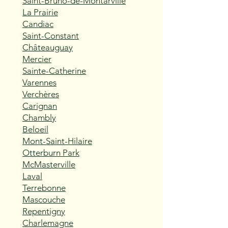
Saint-Bruno-de-Montarville
La Prairie
Candiac
Saint-Constant
Châteauguay
Mercier
Sainte-Catherine
Varennes
Verchères
Carignan
Chambly
Beloeil
Mont-Saint-Hilaire
Otterburn Park
McMasterville
Laval
Terrebonne
Mascouche
Repentigny
Charlemagne