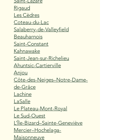
Saint-Lazare
Rigaud
Les Cèdres
Coteau-du-Lac
Salaberry-de-Valleyfield
Beauharnois
Saint-Constant
Kahnawake
Saint-Jean-sur-Richelieu
Ahuntsic-Cartierville
Anjou
Côte-des-Neiges–Notre-Dame-
de-Grâce
Lachine
LaSalle
Le Plateau-Mont-Royal
Le Sud-Ouest
L’Île-Bizard–Sainte-Geneviève
Mercier–Hochelaga-
Maisonneuve