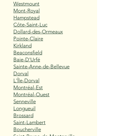
Westmount
Mont-Royal
Hampstead
Côte-Saint-Luc
Dollard-des-Ormeaux
Pointe-Claire
Kirkland
Beaconsfield
Baie-D'Urfé
Sainte-Anne-de-Bellevue
Dorval
L'Île-Dorval
Montréal-Est
Montréal-Ouest
Senneville
Longueuil
Brossard
Saint-Lambert
Boucherville