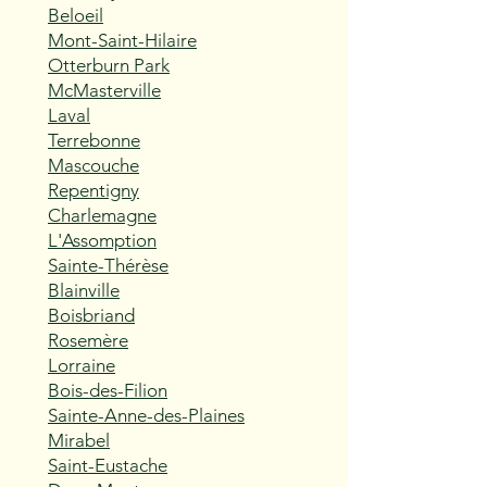
Beloeil
Mont-Saint-Hilaire
Otterburn Park
McMasterville
Laval
Terrebonne
Mascouche
Repentigny
Charlemagne
L'Assomption
Sainte-Thérèse
Blainville
Boisbriand
Rosemère
Lorraine
Bois-des-Filion
Sainte-Anne-des-Plaines
Mirabel
Saint-Eustache