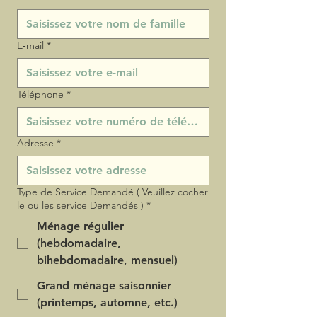
E‑mail
*
Téléphone
*
Adresse
*
Type de Service Demandé ( Veuillez cocher
le ou les service Demandés )
*
Ménage régulier
(hebdomadaire,
bihebdomadaire, mensuel)
Grand ménage saisonnier
(printemps, automne, etc.)