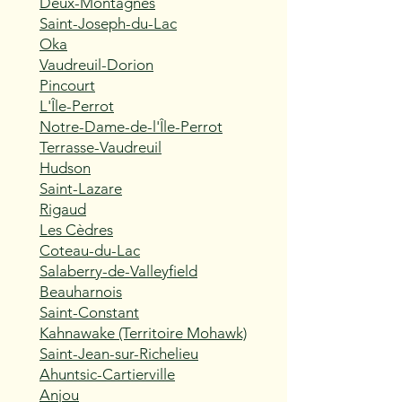
Deux-Montagnes
Saint-Joseph-du-Lac
Oka
Vaudreuil-Dorion
Pincourt
L'Île-Perrot
Notre-Dame-de-l'Île-Perrot
Terrasse-Vaudreuil
Hudson
Saint-Lazare
Rigaud
Les Cèdres
Coteau-du-Lac
Salaberry-de-Valleyfield
Beauharnois
Saint-Constant
Kahnawake (Territoire Mohawk)
Saint-Jean-sur-Richelieu
Ahuntsic-Cartierville
Anjou