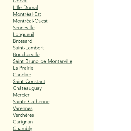
Dorval
L'Île-Dorval
Montréal-Est
Montréal-Ouest
Senneville
Longueuil
Brossard
Saint-Lambert
Boucherville
Saint-Bruno-de-Montarville
La Prairie
Candiac
Saint-Constant
Châteauguay
Mercier
Sainte-Catherine
Varennes
Verchères
Carignan
Chambly