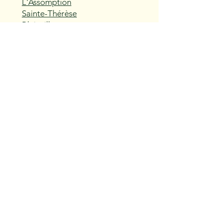
L'Assomption
Sainte-Thérèse
Blainville
Boisbriand
Rosemère
Lorraine
Bois-des-Filion
Sainte-Anne-des-Plaines
Mirabel
Saint-Eustache
Deux-Montagnes
Saint-Joseph-du-Lac
Oka
Vaudreuil-Dorion
Pincourt
L'Île-Perrot
Notre-Dame-de-l'Île-Perrot
Terrasse-Vaudreuil
Hudson
Saint-Lazare