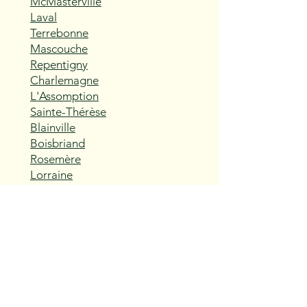
McMasterville
Laval
Terrebonne
Mascouche
Repentigny
Charlemagne
L'Assomption
Sainte-Thérèse
Blainville
Boisbriand
Rosemère
Lorraine
Bois-des-Filion
Sainte-Anne-des-Plaines
Mirabel
Saint-Eustache
Deux-Montagnes
Saint-Joseph-du-Lac
Oka
Vaudreuil-Dorion