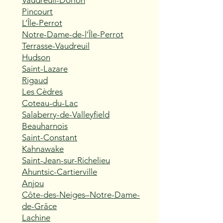
Vaudreuil-Dorion
Pincourt
L’Île-Perrot
Notre-Dame-de-l’Île-Perrot
Terrasse-Vaudreuil
Hudson
Saint-Lazare
Rigaud
Les Cèdres
Coteau-du-Lac
Salaberry-de-Valleyfield
Beauharnois
Saint-Constant
Kahnawake
Saint-Jean-sur-Richelieu
Ahuntsic-Cartierville
Anjou
Côte-des-Neiges–Notre-Dame-
de-Grâce
Lachine