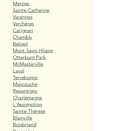
Mercier
Sainte-Catherine
Varennes
Verchères
Carignan
Chambly
Beloeil
Mont-Saint-Hilaire
Otterburn Park
McMasterville
Laval
Terrebonne
Mascouche
Repentigny
Charlemagne
L'Assomption
Sainte-Thérèse
Blainville
Boisbriand