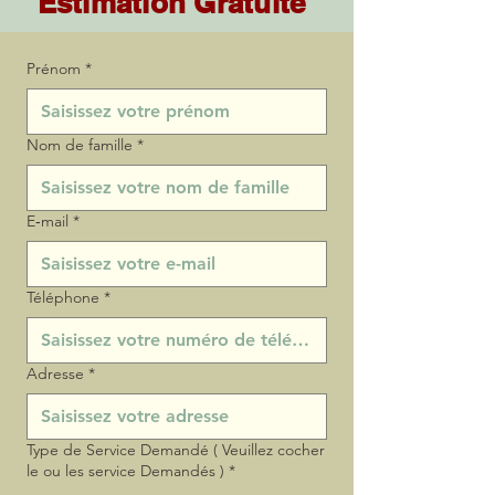
Estimation Gratuite
Prénom
*
Nom de famille
*
E‑mail
*
Téléphone
*
Adresse
*
Type de Service Demandé ( Veuillez cocher
le ou les service Demandés )
*