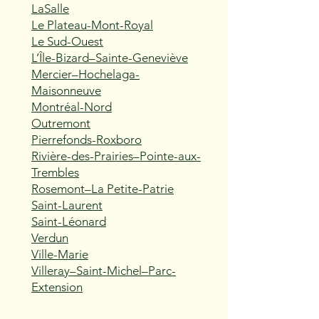
LaSalle
Le Plateau-Mont-Royal
Le Sud-Ouest
L’Île-Bizard–Sainte-Geneviève
Mercier–Hochelaga-
Maisonneuve
Montréal-Nord
Outremont
Pierrefonds-Roxboro
Rivière-des-Prairies–Pointe-aux-
Trembles
Rosemont–La Petite-Patrie
Saint-Laurent
Saint-Léonard
Verdun
Ville-Marie
Villeray–Saint-Michel–Parc-
Extension