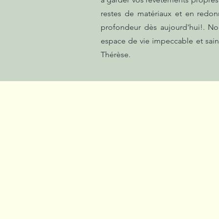
restes de matériaux et en redon
profondeur dès aujourd'hui!. No
espace de vie impeccable et sain.
Thérèse.