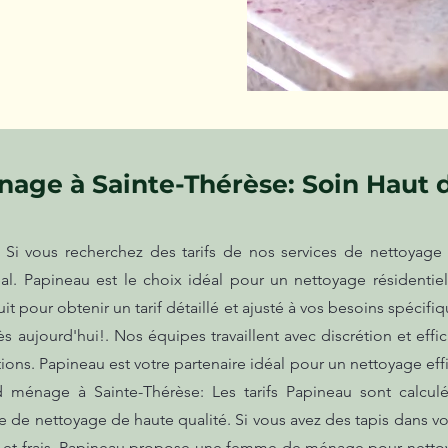
age à Sainte-Thérèse: Soin Haut
i vous recherchez des tarifs de nos services de nettoyage t
éal. Papineau est le choix idéal pour un nettoyage résidentie
t pour obtenir un tarif détaillé et ajusté à vos besoins spécifi
aujourd'hui!. Nos équipes travaillent avec discrétion et effica
ations. Papineau est votre partenaire idéal pour un nettoyage eff
d ménage à Sainte-Thérèse: Les tarifs Papineau sont calcul
ice de nettoyage de haute qualité. Si vous avez des tapis dans vo
 et frais. Papineau propose une femme de ménage pour nettoy