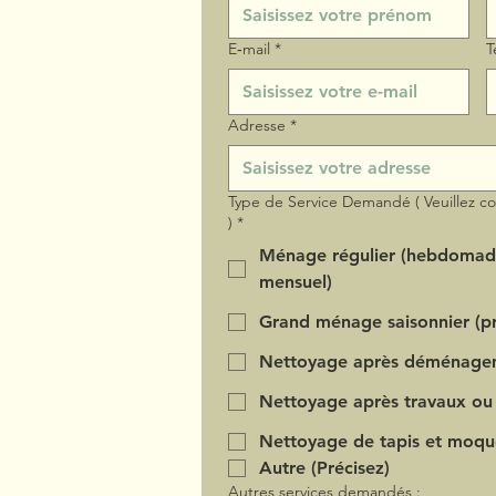
E‑mail
*
T
Adresse
*
Type de Service Demandé ( Veuillez c
)
*
Ménage régulier (hebdomad
mensuel)
Grand ménage saisonnier (pr
Nettoyage après déménage
Nettoyage après travaux ou
Nettoyage de tapis et moqu
Autre (Précisez)
Autres services demandés :