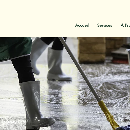
:
438-454-1303
Contactez-Nous
Accueil
Services
À Pr