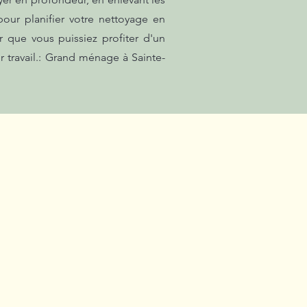
our planifier votre nettoyage en
 que vous puissiez profiter d'un
r travail.: Grand ménage à Sainte-