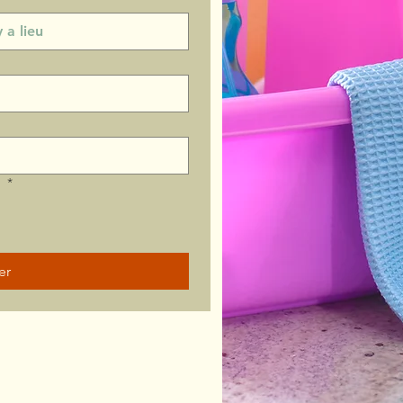
?
*
er