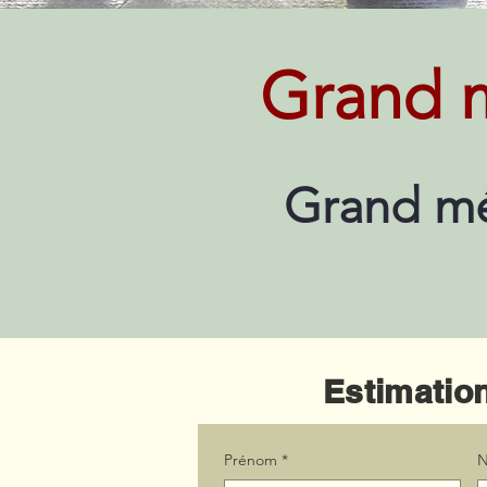
Grand m
Grand mé
Estimation
Prénom
*
N