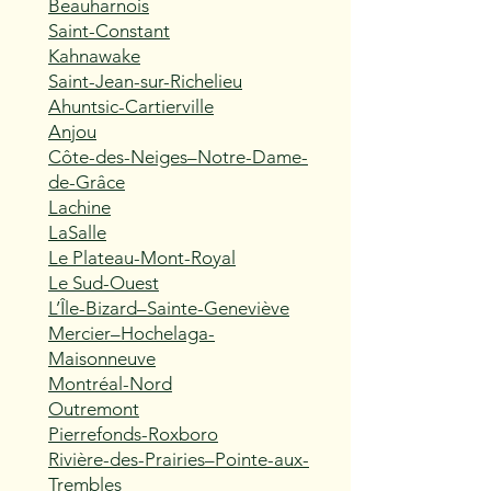
Beauharnois
Saint-Constant
Kahnawake
Saint-Jean-sur-Richelieu
Ahuntsic-Cartierville
Anjou
Côte-des-Neiges–Notre-Dame-
de-Grâce
Lachine
LaSalle
Le Plateau-Mont-Royal
Le Sud-Ouest
L’Île-Bizard–Sainte-Geneviève
Mercier–Hochelaga-
Maisonneuve
Montréal-Nord
Outremont
Pierrefonds-Roxboro
Rivière-des-Prairies–Pointe-aux-
Trembles