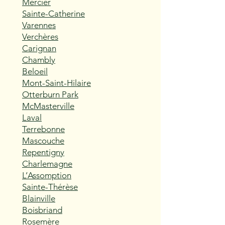
Mercier
Sainte-Catherine
Varennes
Verchères
Carignan
Chambly
Beloeil
Mont-Saint-Hilaire
Otterburn Park
McMasterville
Laval
Terrebonne
Mascouche
Repentigny
Charlemagne
L’Assomption
Sainte-Thérèse
Blainville
Boisbriand
Rosemère