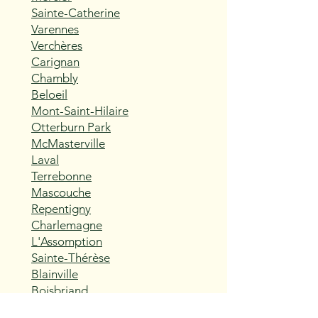
Sainte-Catherine
Varennes
Verchères
Carignan
Chambly
Beloeil
Mont-Saint-Hilaire
Otterburn Park
McMasterville
Laval
Terrebonne
Mascouche
Repentigny
Charlemagne
L'Assomption
Sainte-Thérèse
Blainville
Boisbriand
Rosemère