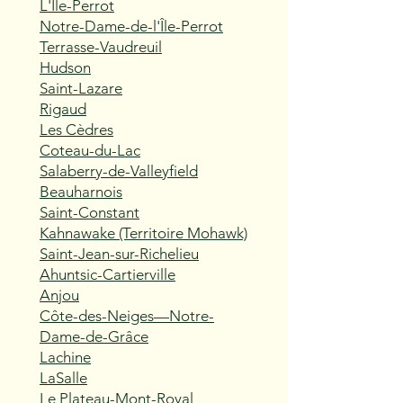
L'Île-Perrot
Notre-Dame-de-l'Île-Perrot
Terrasse-Vaudreuil
Hudson
Saint-Lazare
Rigaud
Les Cèdres
Coteau-du-Lac
Salaberry-de-Valleyfield
Beauharnois
Saint-Constant
Kahnawake (Territoire Mohawk)
Saint-Jean-sur-Richelieu
Ahuntsic-Cartierville
Anjou
Côte-des-Neiges—Notre-
Dame-de-Grâce
Lachine
LaSalle
Le Plateau-Mont-Royal