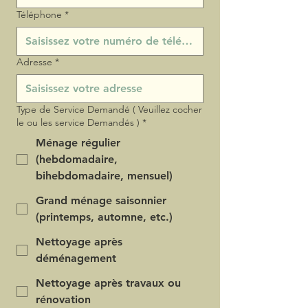
Téléphone
*
Adresse
*
Type de Service Demandé ( Veuillez cocher
le ou les service Demandés )
*
Ménage régulier
(hebdomadaire,
bihebdomadaire, mensuel)
Grand ménage saisonnier
(printemps, automne, etc.)
Nettoyage après
déménagement
Nettoyage après travaux ou
rénovation