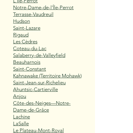
L'Île-Perrot
Notre-Dame-de-l'Île-Perrot
Terrasse-Vaudreuil
Hudson
Saint-Lazare
Rigaud
Les Cèdres
Coteau-du-Lac
Salaberry-de-Valleyfield
Beauharnois
Saint-Constant
Kahnawake (Territoire Mohawk)
Saint-Jean-sur-Richelieu
Ahuntsic-Cartierville
Anjou
Côte-des-Neiges—Notre-
Dame-de-Grâce
Lachine
LaSalle
Le Plateau-Mont-Royal