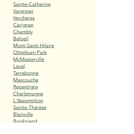
Sainte-Catherine
Varennes
Verchères
Carignan
Chambly
Beloeil
Mont-Saint-Hilaire
Otterburn Park
McMasterville
Laval
Terrebonne
Mascouche
Repentigny
Charlemagne
L'Assomption
Sainte-Thérèse
Blainville
Boisbriand
Rosemère