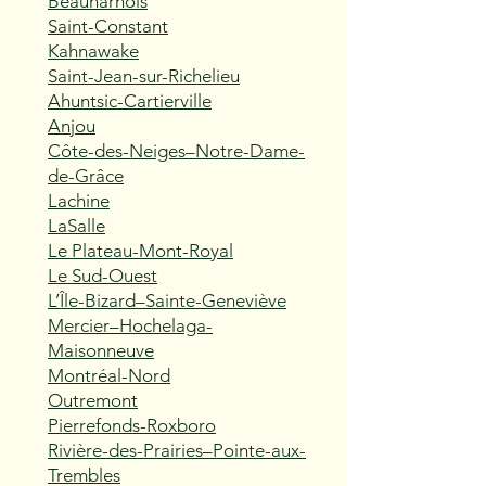
Beauharnois
Saint-Constant
Kahnawake
Saint-Jean-sur-Richelieu
Ahuntsic-Cartierville
Anjou
Côte-des-Neiges–Notre-Dame-
de-Grâce
Lachine
LaSalle
Le Plateau-Mont-Royal
Le Sud-Ouest
L’Île-Bizard–Sainte-Geneviève
Mercier–Hochelaga-
Maisonneuve
Montréal-Nord
Outremont
Pierrefonds-Roxboro
Rivière-des-Prairies–Pointe-aux-
Trembles