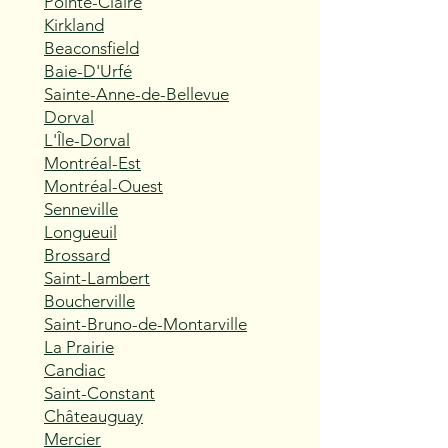
Pointe-Claire
Kirkland
Beaconsfield
Baie-D'Urfé
Sainte-Anne-de-Bellevue
Dorval
L'Île-Dorval
Montréal-Est
Montréal-Ouest
Senneville
Longueuil
Brossard
Saint-Lambert
Boucherville
Saint-Bruno-de-Montarville
La Prairie
Candiac
Saint-Constant
Châteauguay
Mercier