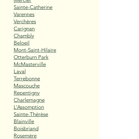
Mercier
Sainte-Catherine
Varennes
Verchères
Carignan
Chambly
Beloeil
Mont-Saint-Hilaire
Otterburn Park
McMasterville
Laval
Terrebonne
Mascouche
Repentigny
Charlemagne
L’Assomption
Sainte-Thérèse
Blainville
Boisbriand
Rosemère