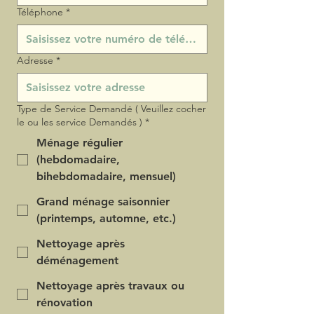
Téléphone
*
Adresse
*
Type de Service Demandé ( Veuillez cocher
le ou les service Demandés )
*
Ménage régulier
(hebdomadaire,
bihebdomadaire, mensuel)
Grand ménage saisonnier
(printemps, automne, etc.)
Nettoyage après
déménagement
Nettoyage après travaux ou
rénovation