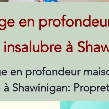
ge en profondeu
t insalubre à Sha
e en profondeur maiso
e à Shawinigan: Propre