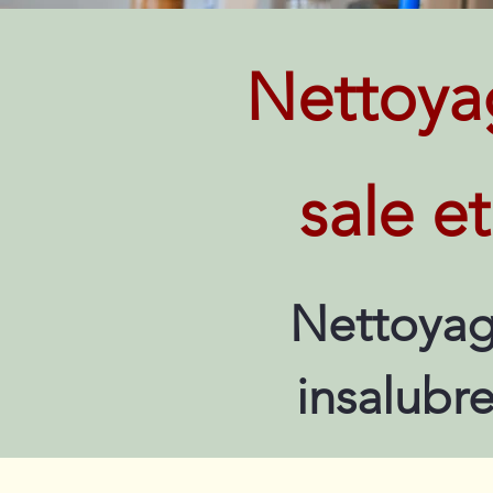
Nettoya
sale e
Nettoyag
insalubr