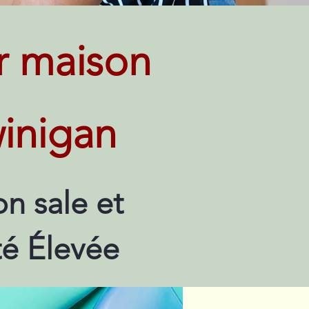
r maison
winigan
n sale et
té Élevée