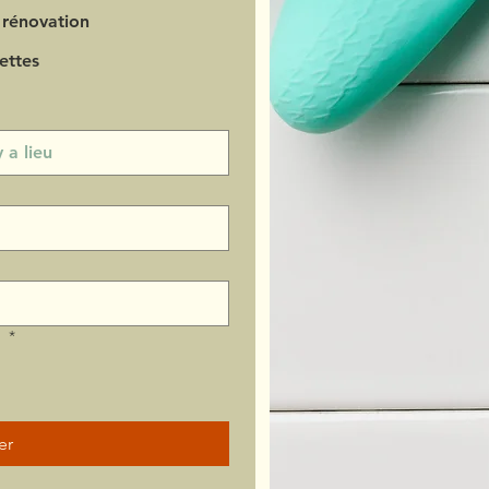
 rénovation
ettes
?
*
er