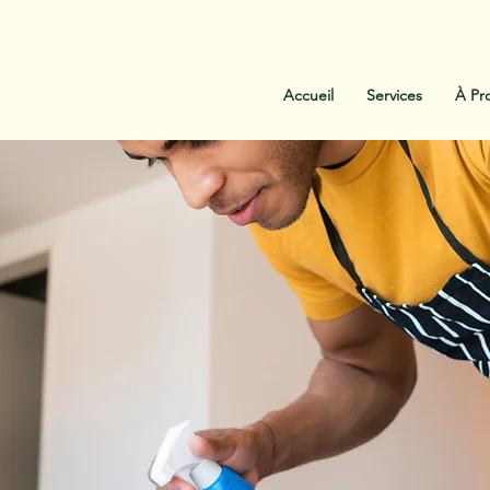
:
438-454-1303
Contactez-Nous
Accueil
Services
À Pr