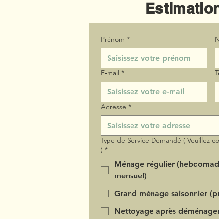
Estimation
Prénom
*
N
E‑mail
*
T
Adresse
*
Type de Service Demandé ( Veuillez c
)
*
Ménage régulier (hebdomad
mensuel)
Grand ménage saisonnier (pr
Nettoyage après déménage