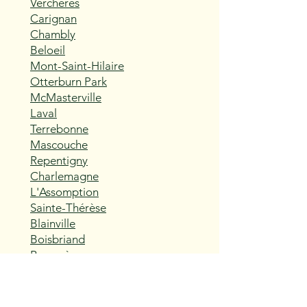
Verchères
Carignan
Chambly
Beloeil
Mont-Saint-Hilaire
Otterburn Park
McMasterville
Laval
Terrebonne
Mascouche
Repentigny
Charlemagne
L'Assomption
Sainte-Thérèse
Blainville
Boisbriand
Rosemère
Lorraine
Bois-des-Filion
Sainte-Anne-des-Plaines