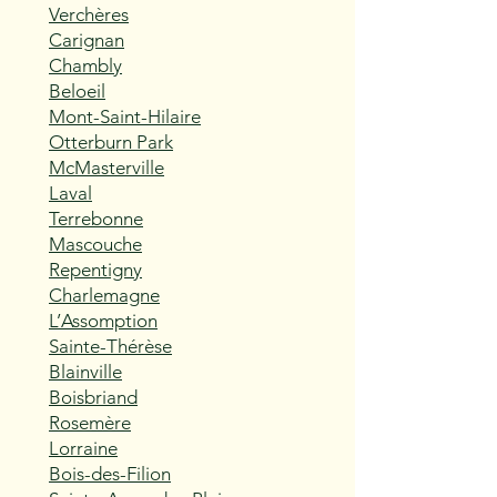
Verchères
Carignan
Chambly
Beloeil
Mont-Saint-Hilaire
Otterburn Park
McMasterville
Laval
Terrebonne
Mascouche
Repentigny
Charlemagne
L’Assomption
Sainte-Thérèse
Blainville
Boisbriand
Rosemère
Lorraine
Bois-des-Filion