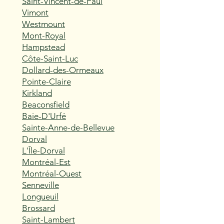
Saint-Vincent-de-Paul
Vimont
Westmount
Mont-Royal
Hampstead
Côte-Saint-Luc
Dollard-des-Ormeaux
Pointe-Claire
Kirkland
Beaconsfield
Baie-D'Urfé
Sainte-Anne-de-Bellevue
Dorval
L'Île-Dorval
Montréal-Est
Montréal-Ouest
Senneville
Longueuil
Brossard
Saint-Lambert