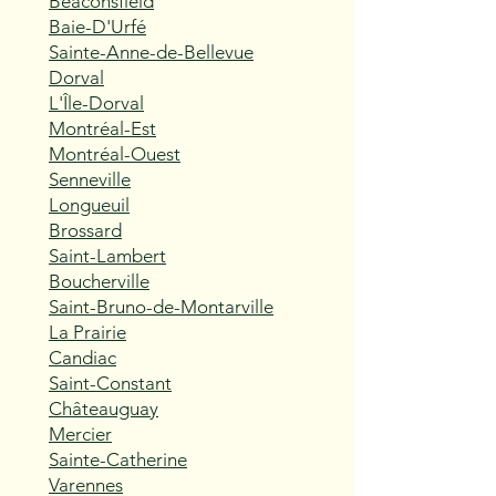
Beaconsfield
Baie-D'Urfé
Sainte-Anne-de-Bellevue
Dorval
L'Île-Dorval
Montréal-Est
Montréal-Ouest
Senneville
Longueuil
Brossard
Saint-Lambert
Boucherville
Saint-Bruno-de-Montarville
La Prairie
Candiac
Saint-Constant
Châteauguay
Mercier
Sainte-Catherine
Varennes