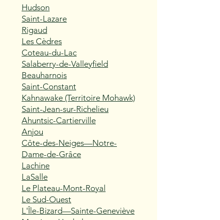
Hudson
Saint-Lazare
Rigaud
Les Cèdres
Coteau-du-Lac
Salaberry-de-Valleyfield
Beauharnois
Saint-Constant
Kahnawake (Territoire Mohawk)
Saint-Jean-sur-Richelieu
Ahuntsic-Cartierville
Anjou
Côte-des-Neiges—Notre-
Dame-de-Grâce
Lachine
LaSalle
Le Plateau-Mont-Royal
Le Sud-Ouest
L'Île-Bizard—Sainte-Geneviève