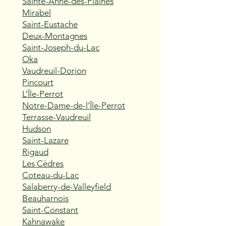
Sainte-Anne-des-Plaines
Mirabel
Saint-Eustache
Deux-Montagnes
Saint-Joseph-du-Lac
Oka
Vaudreuil-Dorion
Pincourt
L’Île-Perrot
Notre-Dame-de-l’Île-Perrot
Terrasse-Vaudreuil
Hudson
Saint-Lazare
Rigaud
Les Cèdres
Coteau-du-Lac
Salaberry-de-Valleyfield
Beauharnois
Saint-Constant
Kahnawake