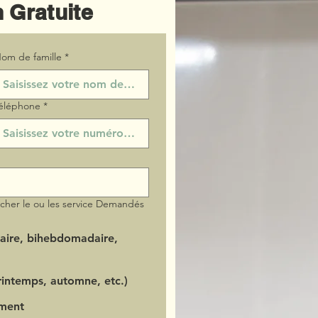
 Gratuite
om de famille
*
éléphone
*
ocher le ou les service Demandés
aire, bihebdomadaire,
intemps, automne, etc.)
ment