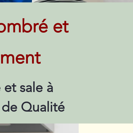
ombré et
rement
et sale à
e de Qualité