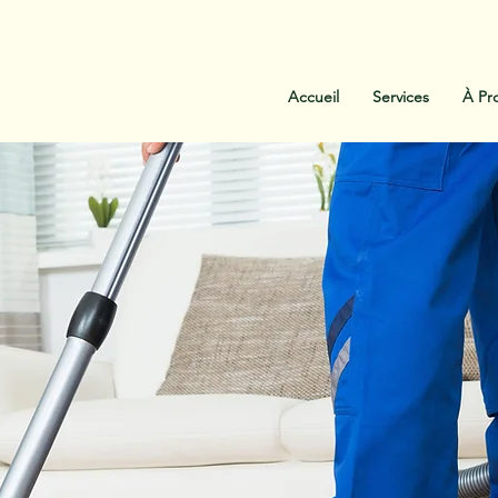
:
438-454-1303
Contactez-Nous
Accueil
Services
À Pr