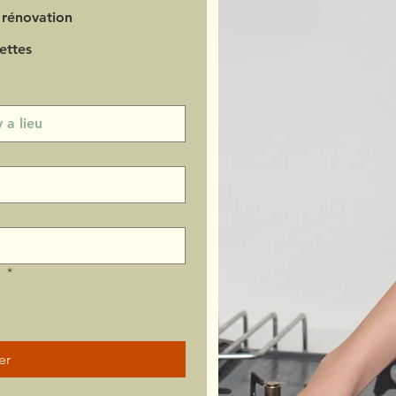
 rénovation
ettes
?
*
er