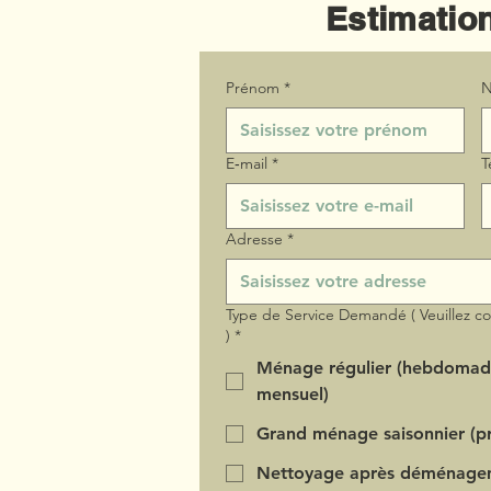
Estimation
Prénom
*
N
E‑mail
*
T
Adresse
*
Type de Service Demandé ( Veuillez c
)
*
Ménage régulier (hebdomad
mensuel)
Grand ménage saisonnier (pr
Nettoyage après déménage