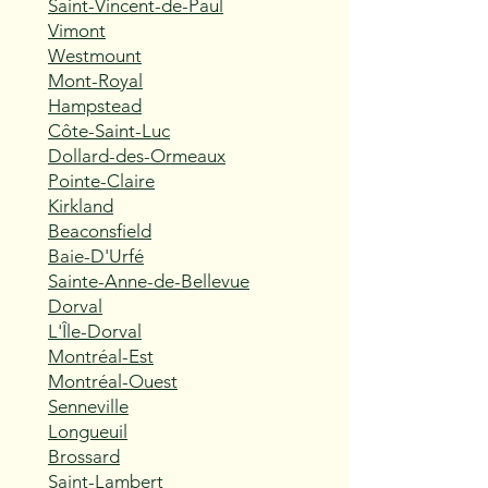
Saint-Vincent-de-Paul
Vimont
Westmount
Mont-Royal
Hampstead
Côte-Saint-Luc
Dollard-des-Ormeaux
Pointe-Claire
Kirkland
Beaconsfield
Baie-D'Urfé
Sainte-Anne-de-Bellevue
Dorval
L'Île-Dorval
Montréal-Est
Montréal-Ouest
Senneville
Longueuil
Brossard
Saint-Lambert