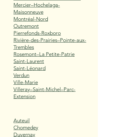
Mercier–Hochelaga-
Maisonneuve
Montréal-Nord
Outremont
Pierrefonds-Roxboro
Rivière-des-Prairies–Pointe-aux-
Trembles
Rosemont–La Petite-Patrie
Saint-Laurent
Saint-Léonard
Verdun
Ville-Marie
Villeray–Saint-Michel–Parc-
Extension
Auteuil
Chomedey
Duvernay