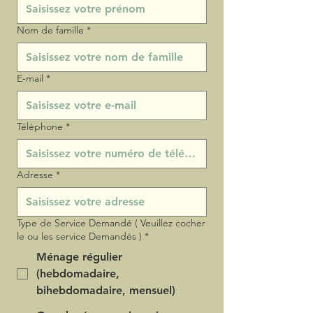
Nom de famille
*
E‑mail
*
Téléphone
*
Adresse
*
Type de Service Demandé ( Veuillez cocher
le ou les service Demandés )
*
Ménage régulier
(hebdomadaire,
bihebdomadaire, mensuel)