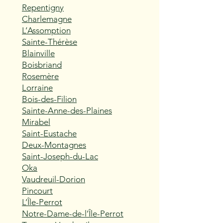
Repentigny
Charlemagne
L’Assomption
Sainte-Thérèse
Blainville
Boisbriand
Rosemère
Lorraine
Bois-des-Filion
Sainte-Anne-des-Plaines
Mirabel
Saint-Eustache
Deux-Montagnes
Saint-Joseph-du-Lac
Oka
Vaudreuil-Dorion
Pincourt
L’Île-Perrot
Notre-Dame-de-l’Île-Perrot