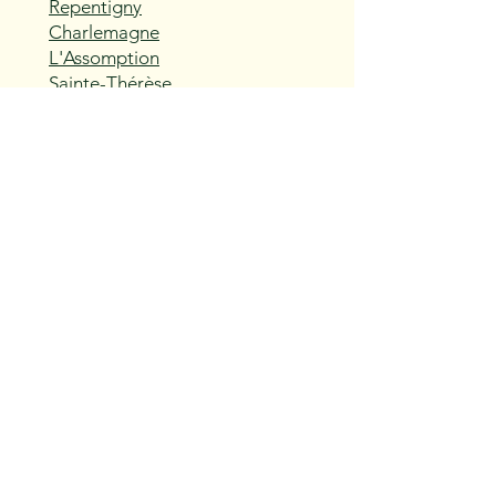
Repentigny
Charlemagne
L'Assomption
Sainte-Thérèse
Blainville
Boisbriand
Rosemère
Lorraine
Bois-des-Filion
Sainte-Anne-des-Plaines
Mirabel
Saint-Eustache
Deux-Montagnes
Saint-Joseph-du-Lac
Oka
Vaudreuil-Dorion
Pincourt
L'Île-Perrot
Notre-Dame-de-l'Île-Perrot
Terrasse-Vaudreuil