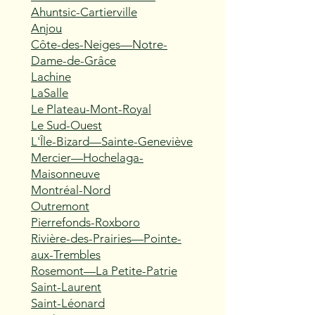
Ahuntsic-Cartierville
Anjou
Côte-des-Neiges—Notre-
Dame-de-Grâce
Lachine
LaSalle
Le Plateau-Mont-Royal
Le Sud-Ouest
L'Île-Bizard—Sainte-Geneviève
Mercier—Hochelaga-
Maisonneuve
Montréal-Nord
Outremont
Pierrefonds-Roxboro
Rivière-des-Prairies—Pointe-
aux-Trembles
Rosemont—La Petite-Patrie
Saint-Laurent
Saint-Léonard