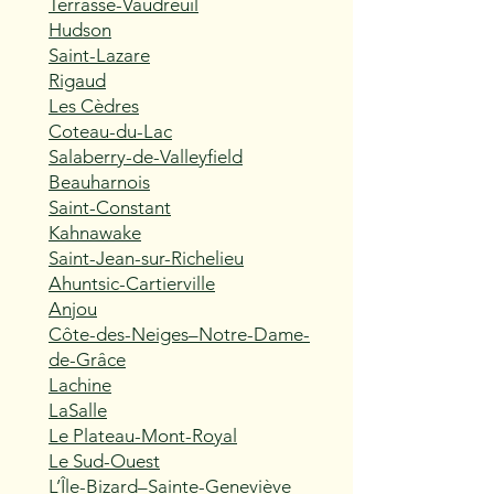
Terrasse-Vaudreuil
Hudson
Saint-Lazare
Rigaud
Les Cèdres
Coteau-du-Lac
Salaberry-de-Valleyfield
Beauharnois
Saint-Constant
Kahnawake
Saint-Jean-sur-Richelieu
Ahuntsic-Cartierville
Anjou
Côte-des-Neiges–Notre-Dame-
de-Grâce
Lachine
LaSalle
Le Plateau-Mont-Royal
Le Sud-Ouest
L’Île-Bizard–Sainte-Geneviève