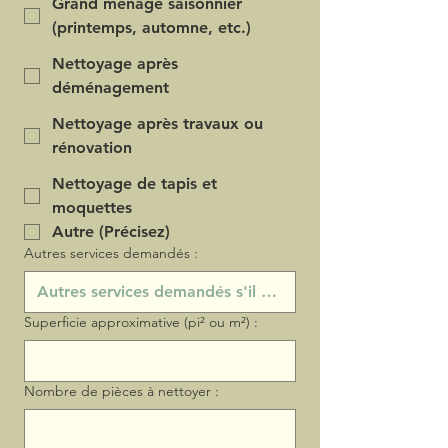
Grand ménage saisonnier
(printemps, automne, etc.)
Nettoyage après
déménagement
Nettoyage après travaux ou
rénovation
Nettoyage de tapis et
moquettes
Autre (Précisez)
Autres services demandés :
Superficie approximative (pi² ou m²) :
Nombre de pièces à nettoyer :