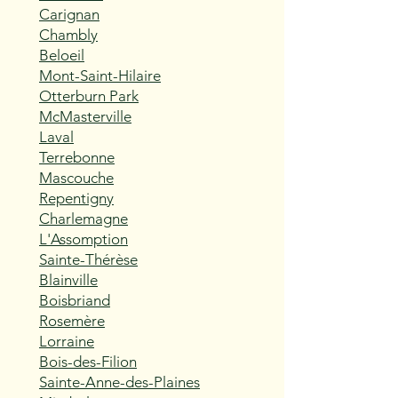
Carignan
Chambly
Beloeil
Mont-Saint-Hilaire
Otterburn Park
McMasterville
Laval
Terrebonne
Mascouche
Repentigny
Charlemagne
L'Assomption
Sainte-Thérèse
Blainville
Boisbriand
Rosemère
Lorraine
Bois-des-Filion
Sainte-Anne-des-Plaines