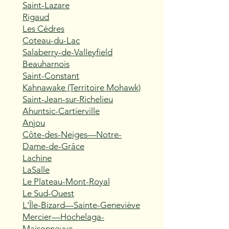
Saint-Lazare
Rigaud
Les Cèdres
Coteau-du-Lac
Salaberry-de-Valleyfield
Beauharnois
Saint-Constant
Kahnawake (Territoire Mohawk)
Saint-Jean-sur-Richelieu
Ahuntsic-Cartierville
Anjou
Côte-des-Neiges—Notre-
Dame-de-Grâce
Lachine
LaSalle
Le Plateau-Mont-Royal
Le Sud-Ouest
L'Île-Bizard—Sainte-Geneviève
Mercier—Hochelaga-
Maisonneuve