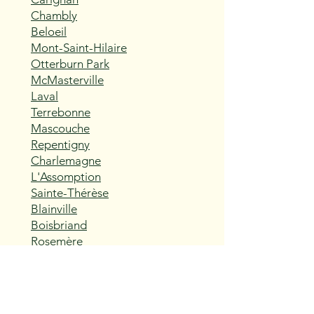
Chambly
Beloeil
Mont-Saint-Hilaire
Otterburn Park
McMasterville
Laval
Terrebonne
Mascouche
Repentigny
Charlemagne
L'Assomption
Sainte-Thérèse
Blainville
Boisbriand
Rosemère
Lorraine
Bois-des-Filion
Sainte-Anne-des-Plaines
Mirabel