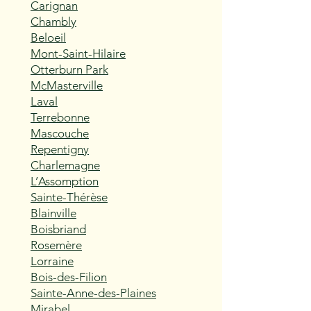
Carignan
Chambly
Beloeil
Mont-Saint-Hilaire
Otterburn Park
McMasterville
Laval
Terrebonne
Mascouche
Repentigny
Charlemagne
L’Assomption
Sainte-Thérèse
Blainville
Boisbriand
Rosemère
Lorraine
Bois-des-Filion
Sainte-Anne-des-Plaines
Mirabel