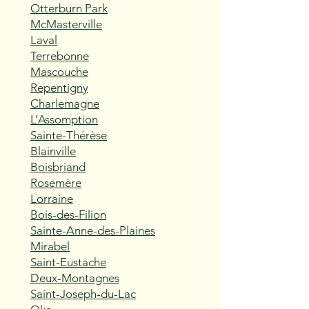
Otterburn Park
McMasterville
Laval
Terrebonne
Mascouche
Repentigny
Charlemagne
L’Assomption
Sainte-Thérèse
Blainville
Boisbriand
Rosemère
Lorraine
Bois-des-Filion
Sainte-Anne-des-Plaines
Mirabel
Saint-Eustache
Deux-Montagnes
Saint-Joseph-du-Lac