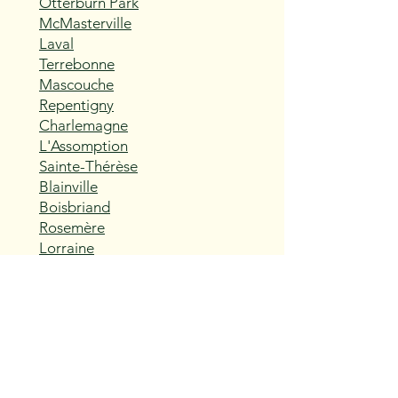
Otterburn Park
McMasterville
Laval
Terrebonne
Mascouche
Repentigny
Charlemagne
L'Assomption
Sainte-Thérèse
Blainville
Boisbriand
Rosemère
Lorraine
Bois-des-Filion
Sainte-Anne-des-Plaines
Mirabel
Saint-Eustache
Deux-Montagnes
Saint-Joseph-du-Lac
Oka