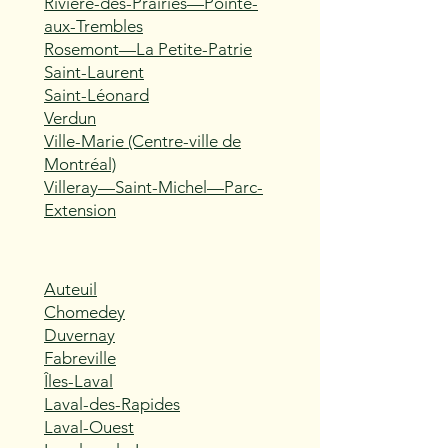
Rivière-des-Prairies—Pointe-
aux-Trembles
Rosemont—La Petite-Patrie
Saint-Laurent
Saint-Léonard
Verdun
Ville-Marie (Centre-ville de
Montréal)
Villeray—Saint-Michel—Parc-
Extension
Auteuil
Chomedey
Duvernay
Fabreville
Îles-Laval
Laval-des-Rapides
Laval-Ouest