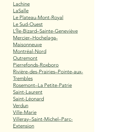
Lachine
LaSalle
Le Plateau-Mont-Royal
Le Sud-Ouest
L’Île-Bizard–Sainte-Geneviève
Mercier–Hochelaga-
Maisonneuve
Montréal-Nord
Outremont
Pierrefonds-Roxboro
Rivière-des-Prairies–Pointe-aux-
Trembles
Rosemont–La Petite-Patrie
Saint-Laurent
Saint-Léonard
Verdun
Ville-Marie
Villeray–Saint-Michel–Parc-
Extension