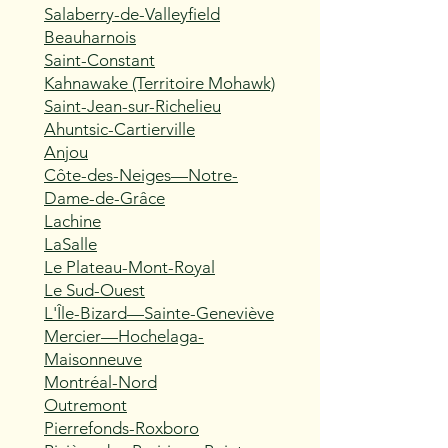
Salaberry-de-Valleyfield
Beauharnois
Saint-Constant
Kahnawake (Territoire Mohawk)
Saint-Jean-sur-Richelieu
Ahuntsic-Cartierville
Anjou
Côte-des-Neiges—Notre-
Dame-de-Grâce
Lachine
LaSalle
Le Plateau-Mont-Royal
Le Sud-Ouest
L'Île-Bizard—Sainte-Geneviève
Mercier—Hochelaga-
Maisonneuve
Montréal-Nord
Outremont
Pierrefonds-Roxboro