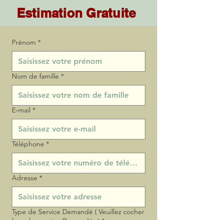
Estimation Gratuite
Prénom
*
Nom de famille
*
E‑mail
*
Téléphone
*
Adresse
*
Type de Service Demandé ( Veuillez cocher