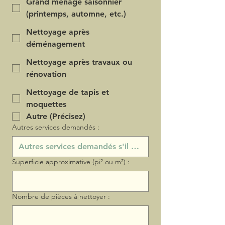
Grand ménage saisonnier
(printemps, automne, etc.)
Nettoyage après
déménagement
Nettoyage après travaux ou
rénovation
Nettoyage de tapis et
moquettes
Autre (Précisez)
Autres services demandés :
Superficie approximative (pi² ou m²) :
Nombre de pièces à nettoyer :