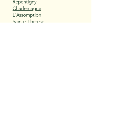
Repentigny
Charlemagne
L'Assomption
Sainte-Thérèse
Blainville
Boisbriand
Rosemère
Lorraine
Bois-des-Filion
Sainte-Anne-des-Plaines
Mirabel
Saint-Eustache
Deux-Montagnes
Saint-Joseph-du-Lac
Oka
Vaudreuil-Dorion
Pincourt
L'Île-Perrot
Notre-Dame-de-l'Île-Perrot
Terrasse-Vaudreuil