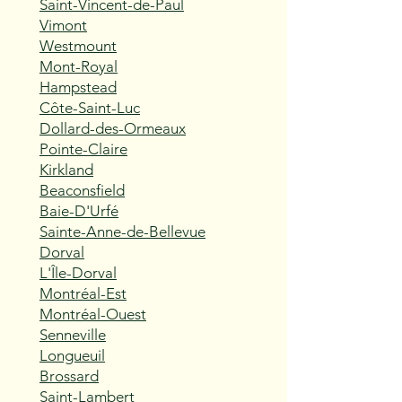
Saint-Vincent-de-Paul
Vimont
Westmount
Mont-Royal
Hampstead
Côte-Saint-Luc
Dollard-des-Ormeaux
Pointe-Claire
Kirkland
Beaconsfield
Baie-D'Urfé
Sainte-Anne-de-Bellevue
Dorval
L'Île-Dorval
Montréal-Est
Montréal-Ouest
Senneville
Longueuil
Brossard
Saint-Lambert