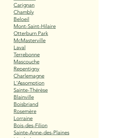
Carignan
Chambly
Beloeil
Mont-Saint-Hilaire
Otterburn Park
McMasterville
Laval
Terrebonne
Mascouche
Repentigny
Charlemagne
L'Assomption
Sainte-Thérèse
Blainville
Boisbriand
Rosemère
Lorraine
Bois-des-Filion
Sainte-Anne-des-Plaines