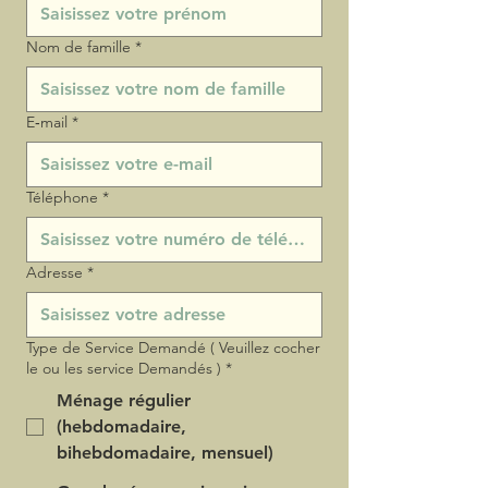
Nom de famille
*
E‑mail
*
Téléphone
*
Adresse
*
Type de Service Demandé ( Veuillez cocher
le ou les service Demandés )
*
Ménage régulier
(hebdomadaire,
bihebdomadaire, mensuel)