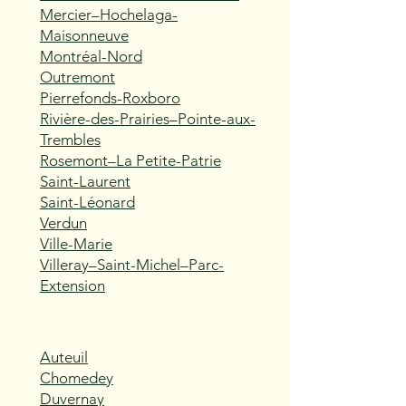
Mercier–Hochelaga-
Maisonneuve
Montréal-Nord
Outremont
Pierrefonds-Roxboro
Rivière-des-Prairies–Pointe-aux-
Trembles
Rosemont–La Petite-Patrie
Saint-Laurent
Saint-Léonard
Verdun
Ville-Marie
Villeray–Saint-Michel–Parc-
Extension
Auteuil
Chomedey
Duvernay