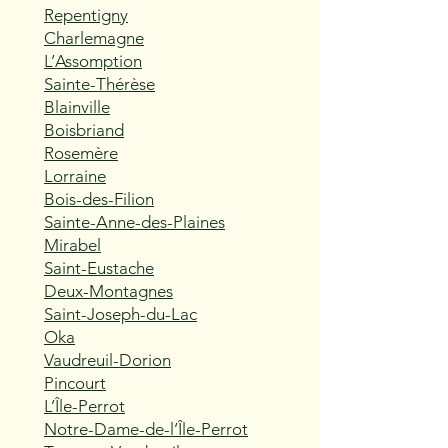
Repentigny
Charlemagne
L’Assomption
Sainte-Thérèse
Blainville
Boisbriand
Rosemère
Lorraine
Bois-des-Filion
Sainte-Anne-des-Plaines
Mirabel
Saint-Eustache
Deux-Montagnes
Saint-Joseph-du-Lac
Oka
Vaudreuil-Dorion
Pincourt
L’Île-Perrot
Notre-Dame-de-l’Île-Perrot