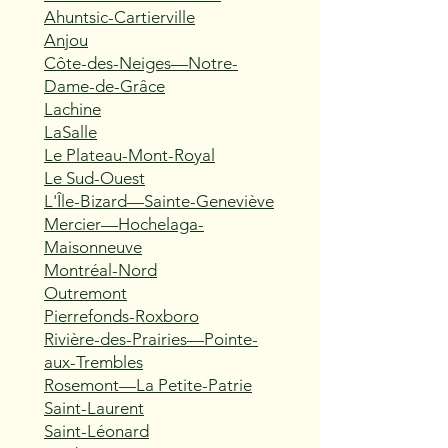
Ahuntsic-Cartierville
Anjou
Côte-des-Neiges—Notre-
Dame-de-Grâce
Lachine
LaSalle
Le Plateau-Mont-Royal
Le Sud-Ouest
L'Île-Bizard—Sainte-Geneviève
Mercier—Hochelaga-
Maisonneuve
Montréal-Nord
Outremont
Pierrefonds-Roxboro
Rivière-des-Prairies—Pointe-
aux-Trembles
Rosemont—La Petite-Patrie
Saint-Laurent
Saint-Léonard