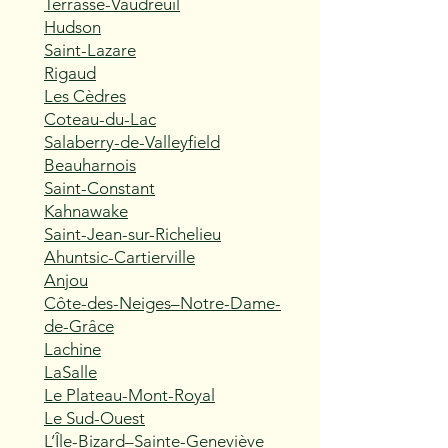
Terrasse-Vaudreuil
Hudson
Saint-Lazare
Rigaud
Les Cèdres
Coteau-du-Lac
Salaberry-de-Valleyfield
Beauharnois
Saint-Constant
Kahnawake
Saint-Jean-sur-Richelieu
Ahuntsic-Cartierville
Anjou
Côte-des-Neiges–Notre-Dame-
de-Grâce
Lachine
LaSalle
Le Plateau-Mont-Royal
Le Sud-Ouest
L’Île-Bizard–Sainte-Geneviève