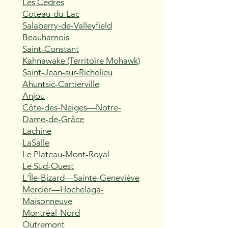
Les Cèdres
Coteau-du-Lac
Salaberry-de-Valleyfield
Beauharnois
Saint-Constant
Kahnawake (Territoire Mohawk)
Saint-Jean-sur-Richelieu
Ahuntsic-Cartierville
Anjou
Côte-des-Neiges—Notre-
Dame-de-Grâce
Lachine
LaSalle
Le Plateau-Mont-Royal
Le Sud-Ouest
L'Île-Bizard—Sainte-Geneviève
Mercier—Hochelaga-
Maisonneuve
Montréal-Nord
Outremont