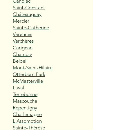
Candiac
Saint-Constant
Châteauguay
Mercier
Sainte-Catherine
Varennes
Verchères
Carignan
Chambly
Beloeil
Mont-Saint-Hilaire
Otterburn Park
McMasterville
Laval
Terrebonne
Mascouche
Repentigny
Charlemagne
L'Assomption
Sainte-Thérèse