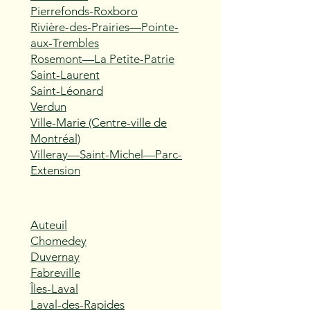
Pierrefonds-Roxboro
Rivière-des-Prairies—Pointe-
aux-Trembles
Rosemont—La Petite-Patrie
Saint-Laurent
Saint-Léonard
Verdun
Ville-Marie (Centre-ville de
Montréal)
Villeray—Saint-Michel—Parc-
Extension
Auteuil
Chomedey
Duvernay
Fabreville
Îles-Laval
Laval-des-Rapides