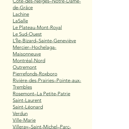
Côte-des-Neiges–Notre-Dame-
de-Grâce
Lachine
LaSalle
Le Plateau-Mont-Royal
Le Sud-Ouest
L’Île-Bizard–Sainte-Geneviève
Mercier–Hochelaga-
Maisonneuve
Montréal-Nord
Outremont
Pierrefonds-Roxboro
Rivière-des-Prairies–Pointe-aux-
Trembles
Rosemont–La Petite-Patrie
Saint-Laurent
Saint-Léonard
Verdun
Ville-Marie
Villeray–Saint-Michel–Parc-