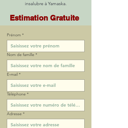
insalubre à Yamaska.
Estimation Gratuite
Prénom
*
Nom de famille
*
E‑mail
*
Téléphone
*
Adresse
*