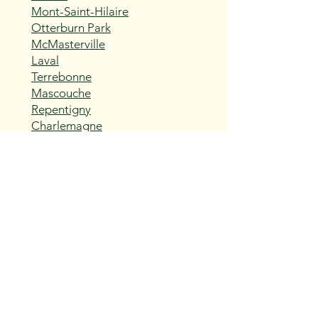
Mont-Saint-Hilaire
Otterburn Park
McMasterville
Laval
Terrebonne
Mascouche
Repentigny
Charlemagne
L'Assomption
Sainte-Thérèse
Blainville
Boisbriand
Rosemère
Lorraine
Bois-des-Filion
Sainte-Anne-des-Plaines
Mirabel
Saint-Eustache
Deux-Montagnes