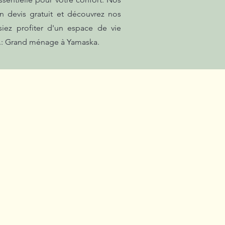
n devis gratuit et découvrez nos
iez profiter d'un espace de vie
ité.: Grand ménage à Yamaska.