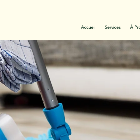
:
438-454-1303
Contactez-Nous
Accueil
Services
À Pr