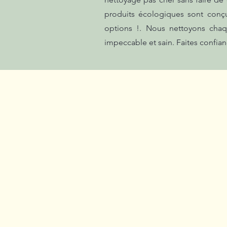
produits écologiques sont conçu
options !. Nous nettoyons chaq
impeccable et sain. Faites confian