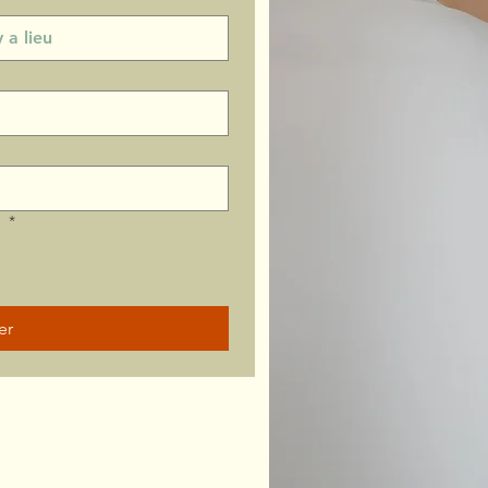
?
*
er