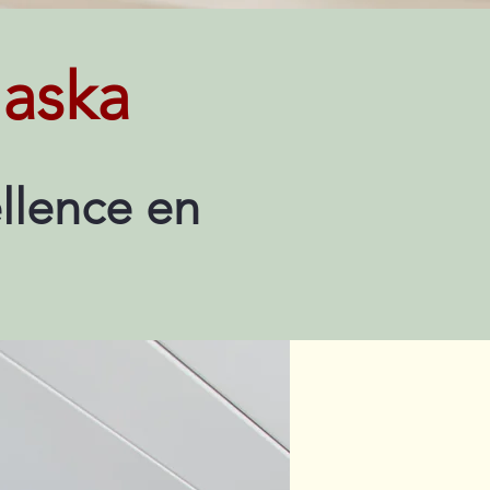
aska
llence en