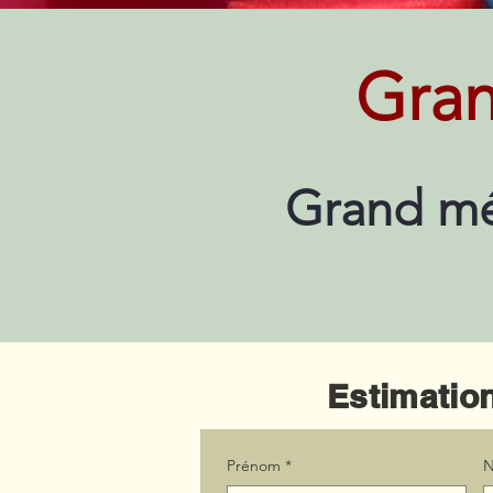
Gra
Grand mé
Estimation
Prénom
*
N