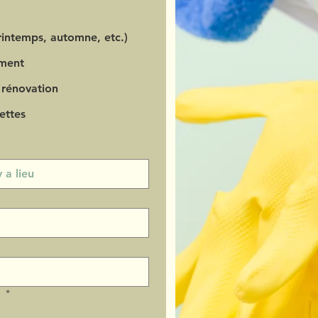
intemps, automne, etc.)
ment
 rénovation
ettes
?
*