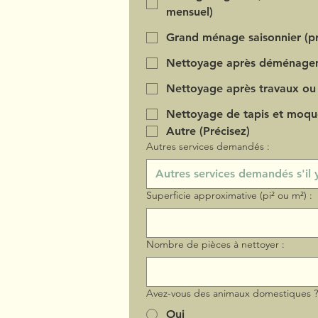
mensuel)
Grand ménage saisonnier (pr
Nettoyage après déménage
Nettoyage après travaux ou
Nettoyage de tapis et moqu
Autre (Précisez)
Autres services demandés :
Superficie approximative (pi² ou m²) :
Nombre de pièces à nettoyer :
Avez-vous des animaux domestiques 
Oui