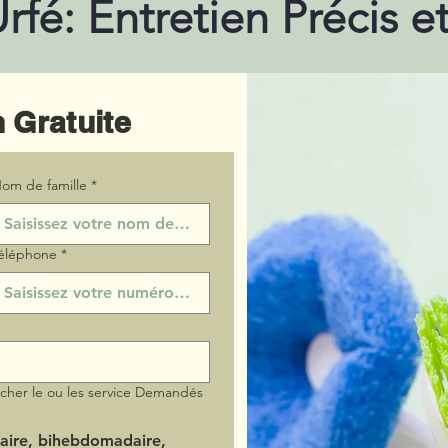
rfé: Entretien Précis e
 Gratuite
om de famille
*
éléphone
*
ocher le ou les service Demandés
aire, bihebdomadaire,