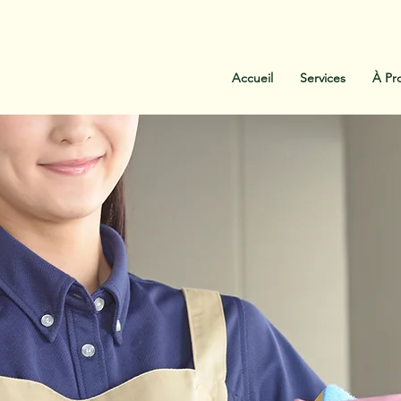
:
438-454-1303
Contactez-Nous
Accueil
Services
À Pr