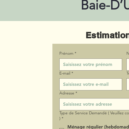
Baie-D’U
Estimation
Prénom
*
N
E‑mail
*
T
Adresse
*
Type de Service Demandé ( Veuillez c
)
*
Ménage régulier (hebdomad