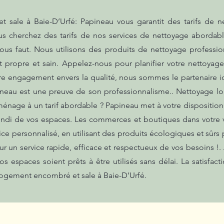
sale à Baie-D’Urfé: Papineau vous garantit des tarifs de n
us cherchez des tarifs de nos services de nettoyage abordab
 vous faut. Nous utilisons des produits de nettoyage profess
 propre et sain. Appelez-nous pour planifier votre nettoyag
tre engagement envers la qualité, nous sommes le partenaire i
ineau est une preuve de son professionnalisme.. Nettoyage l
énage à un tarif abordable ? Papineau met à votre disposition
di de vos espaces. Les commerces et boutiques dans votre vil
vice personnalisé, en utilisant des produits écologiques et sûrs 
 un service rapide, efficace et respectueux de vos besoins !. 
 espaces soient prêts à être utilisés sans délai. La satisfacti
logement encombré et sale à Baie-D’Urfé.