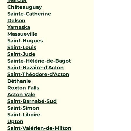
Mercier
Châteauguay
Sainte-Catherine
Delson
Yamaska
Massueville
Saint-Hugues
Saint-Louis
Saint-Jude
Sainte-Hélène-de-Bagot
Saint-Nazaire-d'Acton
Saint-Théodore-d'Acton
Béthanie
Roxton Falls
Acton Vale
Saint-Barnabé-Sud
Saint-Simon
Saint-Liboire
Upton
Saint-Valérien-de-Milton