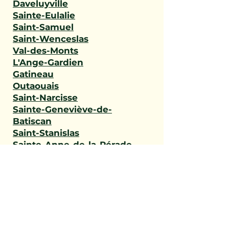
Daveluyville
Sainte-Eulalie
Saint-Samuel
Saint-Wenceslas
Val-des-Monts
L'Ange-Gardien
Gatineau
Outaouais
Saint-Narcisse
Sainte-Geneviève-de-
Batiscan
Saint-Stanislas
Sainte-Anne-de-la-Pérade
Batiscan
Champlain
Notre-Dame-du-Mont-
Carmel
Saint-Maurice
Shawinigan
Trois-Rivières