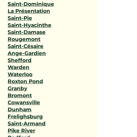
Saint-Dominique
La Présentation
Saint-Pie
Saint-Hyacinthe
Saint-Damase
Rougemont
Saint-Césaire
Ange-Gardien
Shefford
Warden
Waterloo
Roxton Pond
Granby
Bromont
Cowansville
Dunham
Frelighsburg
Saint-Armand
Pike River