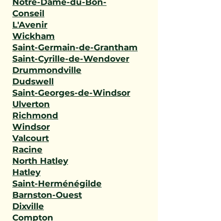
Notre-Dame-du-Bon-
Conseil
L'Avenir
Wickham
Saint-Germain-de-Grantham
Saint-Cyrille-de-Wendover
Drummondville
Dudswell
Saint-Georges-de-Windsor
Ulverton
Richmond
Windsor
Valcourt
Racine
North Hatley
Hatley
Saint-Herménégilde
Barnston-Ouest
Dixville
Compton