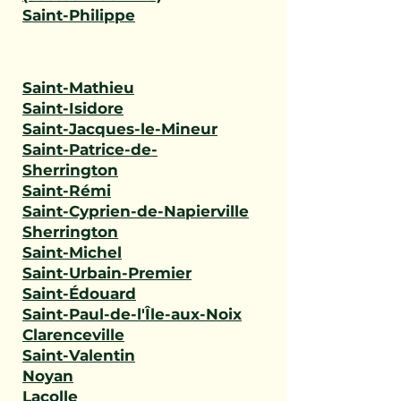
Saint-Philippe
Saint-Mathieu
Saint-Isidore
Saint-Jacques-le-Mineur
Saint-Patrice-de-
Sherrington
Saint-Rémi
Saint-Cyprien-de-Napierville
Sherrington
Saint-Michel
Saint-Urbain-Premier
Saint-Édouard
Saint-Paul-de-l'Île-aux-Noix
Clarenceville
Saint-Valentin
Noyan
Lacolle