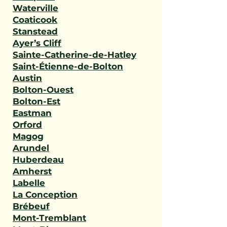
Waterville
Coaticook
Stanstead
Ayer’s Cliff
Sainte-Catherine-de-Hatley
Saint-Étienne-de-Bolton
Austin
Bolton-Ouest
Bolton-Est
Eastman
Orford
Magog
Arundel
Huberdeau
Amherst
Labelle
La Conception
Brébeuf
Mont-Tremblant