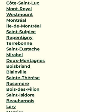
Côte-Saint-Luc
Mont-Royal
Westmount
Montréal
Île-de-Montréal
Saint-Sulpice
Repentigny
Terrebonne
Saint-Eustache
Mirabel
Deux-Montagnes
Boisbriand
Blainville
Sainte-Thérèse
Rosemère
Bois-des-Filion
Saint-Isidore
Beauharnois
Léry