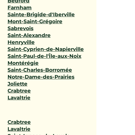
Bedford
Farnham
Sainte-Brigide-d'Iberville
Mont-Saint-Grégoire
Sabrevois
Saint-Alexandre
Henryville
Saint-Cyprien-de-Napierville
Saint-Paul-de-l'Île-aux-Noix
Montérégie
Saint-Charles-Borromée
Notre-Dame-des-Prairies
Joliette
Crabtree
Lavaltrie
Crabtree
Lavaltrie