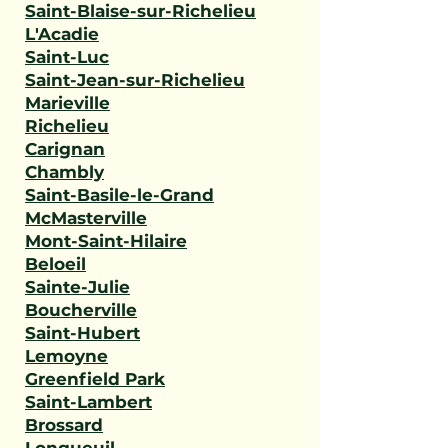
Saint-Blaise-sur-Richelieu
L'Acadie
Saint-Luc
Saint-Jean-sur-Richelieu
Marieville
Richelieu
Carignan
Chambly
Saint-Basile-le-Grand
McMasterville
Mont-Saint-Hilaire
Beloeil
Sainte-Julie
Boucherville
Saint-Hubert
Lemoyne
Greenfield Park
Saint-Lambert
Brossard