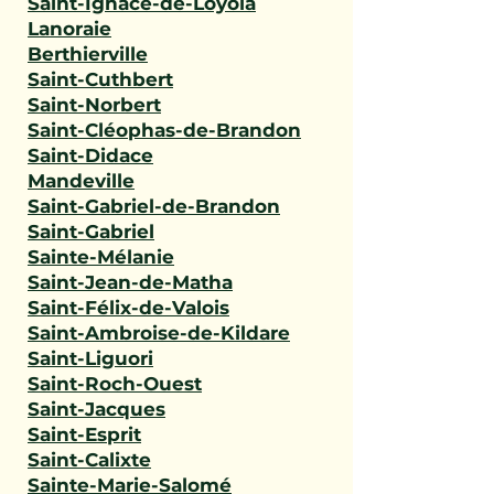
Saint-Ignace-de-Loyola
Lanoraie
Berthierville
Saint-Cuthbert
Saint-Norbert
Saint-Cléophas-de-Brandon
Saint-Didace
Mandeville
Saint-Gabriel-de-Brandon
Saint-Gabriel
Sainte-Mélanie
Saint-Jean-de-Matha
Saint-Félix-de-Valois
Saint-Ambroise-de-Kildare
Saint-Liguori
Saint-Roch-Ouest
Saint-Jacques
Saint-Esprit
Saint-Calixte
Sainte-Marie-Salomé