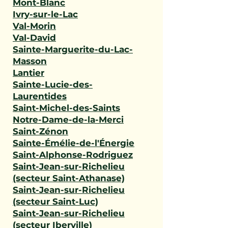
Mont-Blanc
Ivry-sur-le-Lac
Val-Morin
Val-David
Sainte-Marguerite-du-Lac-
Masson
Lantier
Sainte-Lucie-des-
Laurentides
Saint-Michel-des-Saints
Notre-Dame-de-la-Merci
Saint-Zénon
Sainte-Émélie-de-l'Énergie
Saint-Alphonse-Rodriguez
Saint-Jean-sur-Richelieu
(secteur Saint-Athanase)
Saint-Jean-sur-Richelieu
(secteur Saint-Luc)
Saint-Jean-sur-Richelieu
(secteur Iberville)