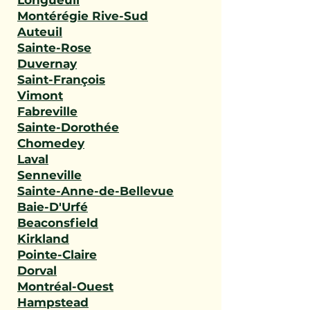
Longueuil
Montérégie Rive-Sud
Auteuil
Sainte-Rose
Duvernay
Saint-François
Vimont
Fabreville
Sainte-Dorothée
Chomedey
Laval
Senneville
Sainte-Anne-de-Bellevue
Baie-D'Urfé
Beaconsfield
Kirkland
Pointe-Claire
Dorval
Montréal-Ouest
Hampstead