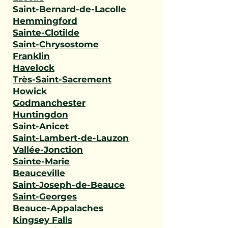
Saint-Bernard-de-Lacolle
Hemmingford
Sainte-Clotilde
Saint-Chrysostome
Franklin
Havelock
Très-Saint-Sacrement
Howick
Godmanchester
Huntingdon
Saint-Anicet
Saint-Lambert-de-Lauzon
Vallée-Jonction
Sainte-Marie
Beauceville
Saint-Joseph-de-Beauce
Saint-Georges
Beauce-Appalaches
Kingsey Falls