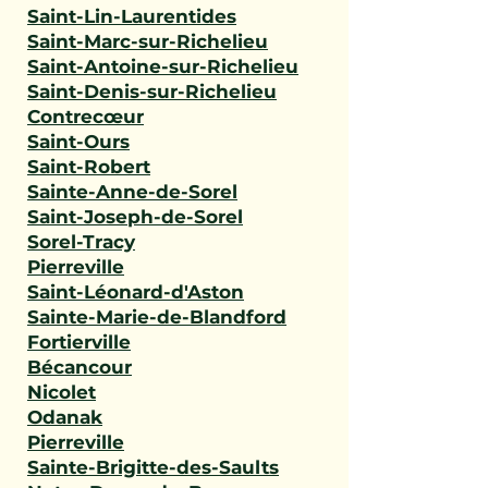
Saint-Lin-Laurentides
Saint-Marc-sur-Richelieu
Saint-Antoine-sur-Richelieu
Saint-Denis-sur-Richelieu
Contrecœur
Saint-Ours
Saint-Robert
Sainte-Anne-de-Sorel
Saint-Joseph-de-Sorel
Sorel-Tracy
Pierreville
Saint-Léonard-d'Aston
Sainte-Marie-de-Blandford
Fortierville
Bécancour
Nicolet
Odanak
Pierreville
Sainte-Brigitte-des-Saults