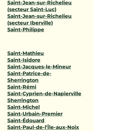
Saint-Jean-sur-Richelieu
(secteur Saint-Luc)
Saint-Jean-sur-Richelieu
(secteur Iberville)
Saint-Philippe
Saint-Mathieu
Saint-Isidore
Saint-Jacques-le-Mineur
Saint-Patrice-de-
Sherrington
Saint-Rémi
Saint-Cyprien-de-Napierville
Sherrington
Saint-Michel
Saint-Urbain-Premier
Saint-Édouard
Saint-Paul-de-l'Île-aux-Noix