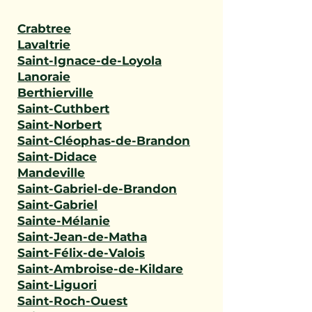
Crabtree
Lavaltrie
Saint-Ignace-de-Loyola
Lanoraie
Berthierville
Saint-Cuthbert
Saint-Norbert
Saint-Cléophas-de-Brandon
Saint-Didace
Mandeville
Saint-Gabriel-de-Brandon
Saint-Gabriel
Sainte-Mélanie
Saint-Jean-de-Matha
Saint-Félix-de-Valois
Saint-Ambroise-de-Kildare
Saint-Liguori
Saint-Roch-Ouest