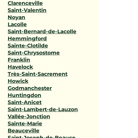
Clarenceville
Saint-Valentin
Noyan
Lacolle
Saint-Bernard-de-Lacolle
Hemmingford
Sainte-Clotilde
Saint-Chrysostome
Franklin
Havelock
Très-Saint-Sacrement
Howick
Godmanchester
Huntingdon
Saint-Anicet
Saint-Lambert-de-Lauzon
Vallée-Jonction
Sainte-Marie
Beauceville
Saint-Joseph-de-Beauce