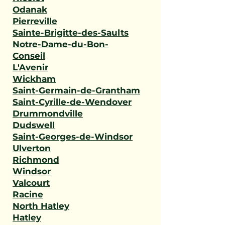
Odanak
Pierreville
Sainte-Brigitte-des-Saults
Notre-Dame-du-Bon-
Conseil
L'Avenir
Wickham
Saint-Germain-de-Grantham
Saint-Cyrille-de-Wendover
Drummondville
Dudswell
Saint-Georges-de-Windsor
Ulverton
Richmond
Windsor
Valcourt
Racine
North Hatley
Hatley