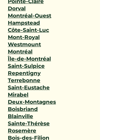
Pointe-Claire
Dorval
Montréal-Ouest
Hampstead
Côte-Saint-Luc
Mont-Royal
Westmount
Montréal
Île-de-Montréal
Saint-Sulpice
Repentigny
Terrebonne
Saint-Eustache
Mirabel
Deux-Montagnes
Boisbriand
Blainville
Sainte-Thérèse
Rosemère
Bois-des-Filion