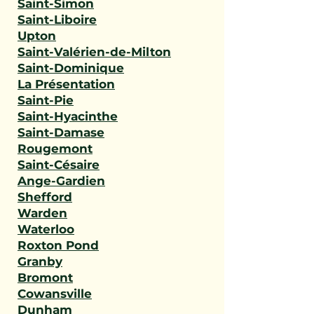
Saint-Simon
Saint-Liboire
Upton
Saint-Valérien-de-Milton
Saint-Dominique
La Présentation
Saint-Pie
Saint-Hyacinthe
Saint-Damase
Rougemont
Saint-Césaire
Ange-Gardien
Shefford
Warden
Waterloo
Roxton Pond
Granby
Bromont
Cowansville
Dunham