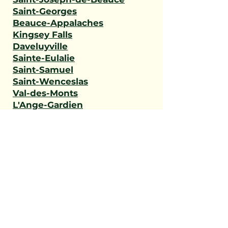
Saint-Georges
Beauce-Appalaches
Kingsey Falls
Daveluyville
Sainte-Eulalie
Saint-Samuel
Saint-Wenceslas
Val-des-Monts
L'Ange-Gardien
Gatineau
Outaouais
Saint-Narcisse
Sainte-Geneviève-de-
Batiscan
Saint-Stanislas
Sainte-Anne-de-la-Pérade
Batiscan
Champlain
Notre-Dame-du-Mont-