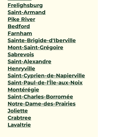
Frelighsburg
Saint-Armand
Pike River
Bedford
Farnham
Sainte-Brigide-d'Iberville
Mont-Saint-Grégoire
Sabrevois
Saint-Alexandre
Henryville
Saint-Cyprien-de-Napierville
Saint-Paul-de-l'Île-aux-Noix
Montérégie
Saint-Charles-Borromée
Notre-Dame-des-Prairies
Joliette
Crabtree
Lavaltrie