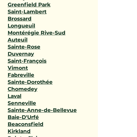
Greenfield Park
Saint-Lambert
Brossard
Longueuil
Montérégie Rive-Sud
Auteuil
Sainte-Rose
Duvernay
Saint-François
Vimont
Fabreville
Sainte-Dorothée
Chomedey
Laval
Senneville
Sainte-Anne-de-Bellevue
Baie-D'Urfé
Beaconsfield
Kirkland