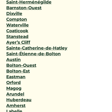
Saint-Herménégilde
Barnston-Ouest
Dixville
Compton
Waterville
Coaticook
Stanstead
Ayer’s Cliff
Sainte-Catherine-de-Hatley
Saint-Étienne-de-Bolton
Austin
Bolton-Ouest
Bolton-Est
Eastman
Orford
Magog
Arundel
Huberdeau
Amherst
Labelle