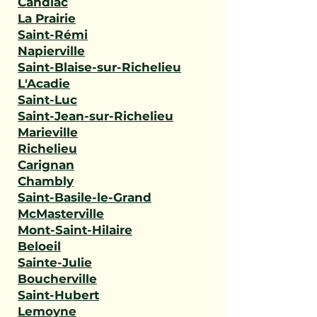
Candiac
La Prairie
Saint-Rémi
Napierville
Saint-Blaise-sur-Richelieu
L'Acadie
Saint-Luc
Saint-Jean-sur-Richelieu
Marieville
Richelieu
Carignan
Chambly
Saint-Basile-le-Grand
McMasterville
Mont-Saint-Hilaire
Beloeil
Sainte-Julie
Boucherville
Saint-Hubert
Lemoyne