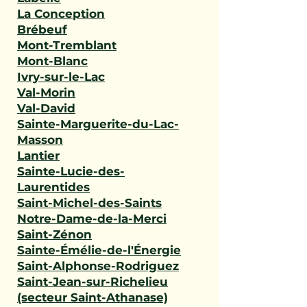
La Conception
Brébeuf
Mont-Tremblant
Mont-Blanc
Ivry-sur-le-Lac
Val-Morin
Val-David
Sainte-Marguerite-du-Lac-
Masson
Lantier
Sainte-Lucie-des-
Laurentides
Saint-Michel-des-Saints
Notre-Dame-de-la-Merci
Saint-Zénon
Sainte-Émélie-de-l'Énergie
Saint-Alphonse-Rodriguez
Saint-Jean-sur-Richelieu
(secteur Saint-Athanase)