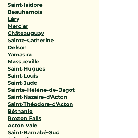
Saint-Isidore
Beauharnois
Léry
Mercier
Châteauguay
Sainte-Catherine
Delson
Yamaska
Massueville
Saint-Hugues
Saint-Louis
Saint-Jude
Sainte-Hélène-de-Bagot
Saint-Nazaire-d'Acton
Saint-Théodore-d'Acton
Béthanie
Roxton Falls
Acton Vale
Saint-Barnabé-Sud