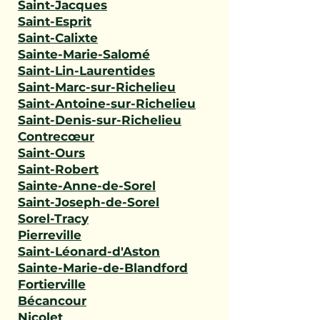
Saint-Jacques
Saint-Esprit
Saint-Calixte
Sainte-Marie-Salomé
Saint-Lin-Laurentides
Saint-Marc-sur-Richelieu
Saint-Antoine-sur-Richelieu
Saint-Denis-sur-Richelieu
Contrecœur
Saint-Ours
Saint-Robert
Sainte-Anne-de-Sorel
Saint-Joseph-de-Sorel
Sorel-Tracy
Pierreville
Saint-Léonard-d'Aston
Sainte-Marie-de-Blandford
Fortierville
Bécancour
Nicolet