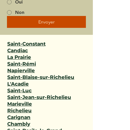
Oui
Non
Envoyer
Saint-Constant
Candiac
La Prairie
Saint-Rémi
Napierville
Saint-Blaise-sur-Richelieu
L'Acadie
Saint-Luc
Saint-Jean-sur-Richelieu
Marieville
Richelieu
Carignan
Chambly