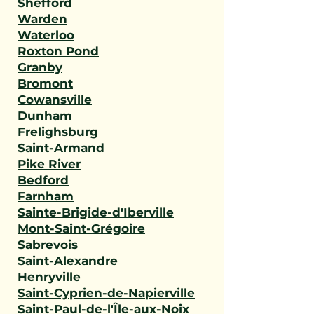
Shefford
Warden
Waterloo
Roxton Pond
Granby
Bromont
Cowansville
Dunham
Frelighsburg
Saint-Armand
Pike River
Bedford
Farnham
Sainte-Brigide-d'Iberville
Mont-Saint-Grégoire
Sabrevois
Saint-Alexandre
Henryville
Saint-Cyprien-de-Napierville
Saint-Paul-de-l'Île-aux-Noix