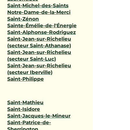
Saint-Michel-des-Saints
Notre-Dame-de-la-Merci
Saint-Zénon
Sainte-Émélie-de-l'Énergie
Saint-Alphonse-Rodriguez
Saint-Jean-sur-Richelieu
(secteur Saint-Athanase)
Saint-Jean-sur-Richelieu
(secteur Saint-Luc)
Saint-Jean-sur-Richelieu
(secteur Iberville)
Saint-Philippe
Saint-Mathieu
Saint-Isidore
Saint-Jacques-le-Mineur
Saint-Patrice-de-
Sherrington