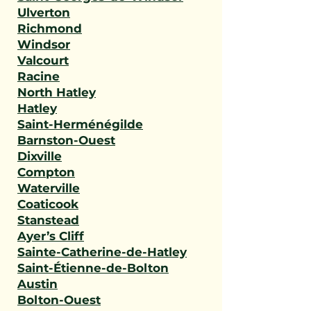
Ulverton
Richmond
Windsor
Valcourt
Racine
North Hatley
Hatley
Saint-Herménégilde
Barnston-Ouest
Dixville
Compton
Waterville
Coaticook
Stanstead
Ayer’s Cliff
Sainte-Catherine-de-Hatley
Saint-Étienne-de-Bolton
Austin
Bolton-Ouest