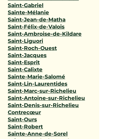
Saint-Gabriel
Sainte-Mélanie
Saint-Jean-de-Matha
Saint-Félix-de-Valois
Saint-Ambroise-de-Kildare
Saint-Liguori
Saint-Roch-Ouest
Saint-Jacques
Saint-Esprit
Saint-Calixte
Sainte-Marie-Salomé
Saint-Lin-Laurentides
Saint-Marc-sur-Richelieu
Saint-Antoine-sur-Richelieu
Saint-Denis-sur-Richelieu
Contrecœur
Saint-Ours
Saint-Robert
Sainte-Anne-de-Sorel