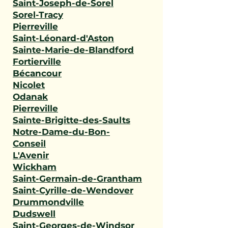
Saint-Joseph-de-Sorel
Sorel-Tracy
Pierreville
Saint-Léonard-d'Aston
Sainte-Marie-de-Blandford
Fortierville
Bécancour
Nicolet
Odanak
Pierreville
Sainte-Brigitte-des-Saults
Notre-Dame-du-Bon-
Conseil
L'Avenir
Wickham
Saint-Germain-de-Grantham
Saint-Cyrille-de-Wendover
Drummondville
Dudswell
Saint-Georges-de-Windsor