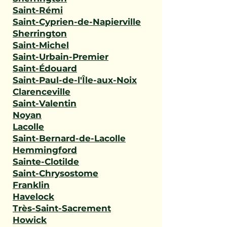
Saint-Rémi
Saint-Cyprien-de-Napierville
Sherrington
Saint-Michel
Saint-Urbain-Premier
Saint-Édouard
Saint-Paul-de-l'Île-aux-Noix
Clarenceville
Saint-Valentin
Noyan
Lacolle
Saint-Bernard-de-Lacolle
Hemmingford
Sainte-Clotilde
Saint-Chrysostome
Franklin
Havelock
Très-Saint-Sacrement
Howick