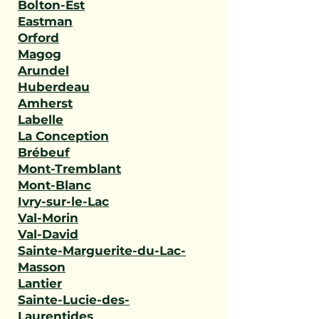
Bolton-Est
Eastman
Orford
Magog
Arundel
Huberdeau
Amherst
Labelle
La Conception
Brébeuf
Mont-Tremblant
Mont-Blanc
Ivry-sur-le-Lac
Val-Morin
Val-David
Sainte-Marguerite-du-Lac-
Masson
Lantier
Sainte-Lucie-des-
Laurentides