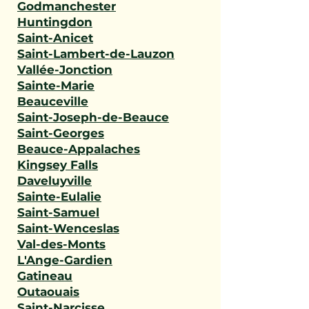
Godmanchester
Huntingdon
Saint-Anicet
Saint-Lambert-de-Lauzon
Vallée-Jonction
Sainte-Marie
Beauceville
Saint-Joseph-de-Beauce
Saint-Georges
Beauce-Appalaches
Kingsey Falls
Daveluyville
Sainte-Eulalie
Saint-Samuel
Saint-Wenceslas
Val-des-Monts
L'Ange-Gardien
Gatineau
Outaouais
Saint-Narcisse