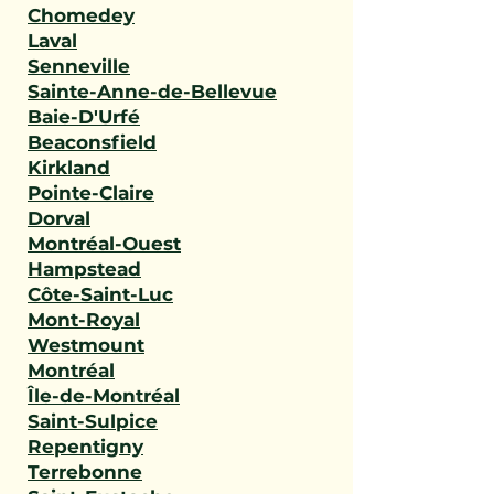
Chomedey
Laval
Senneville
Sainte-Anne-de-Bellevue
Baie-D'Urfé
Beaconsfield
Kirkland
Pointe-Claire
Dorval
Montréal-Ouest
Hampstead
Côte-Saint-Luc
Mont-Royal
Westmount
Montréal
Île-de-Montréal
Saint-Sulpice
Repentigny
Terrebonne