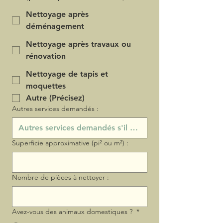
Nettoyage après
déménagement
Nettoyage après travaux ou
rénovation
Nettoyage de tapis et
moquettes
Autre (Précisez)
Autres services demandés :
Superficie approximative (pi² ou m²) :
Nombre de pièces à nettoyer :
Avez-vous des animaux domestiques ?
*