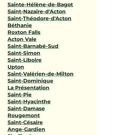
Sainte-Hélène-de-Bagot
Saint-Nazaire-d'Acton
Saint-Théodore-d'Acton
Béthanie
Roxton Falls
Acton Vale
Saint-Barnabé-Sud
Saint-Simon
Saint-Liboire
Upton
Saint-Valérien-de-Milton
Saint-Dominique
La Présentation
Saint-Pie
Saint-Hyacinthe
Saint-Damase
Rougemont
Saint-Césaire
Ange-Gardien