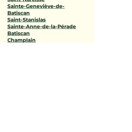
Sainte-Geneviève-de-
Batiscan
Saint-Stanislas
Sainte-Anne-de-la-Pérade
Batiscan
Champlain
Notre-Dame-du-Mont-
Carmel
Saint-Maurice
Shawinigan
Trois-Rivières
Mauricie
Saint-Victor
Saint-Éphrem-de-Beauce
Sainte-Rose-de-Watford
Saint-Côme-Linière
Saint-Martin
Saint-Benoît-Labre
Saint-Prosper