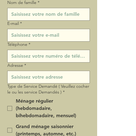
Nom de famille
*
E‑mail
*
Téléphone
*
Adresse
*
Type de Service Demandé ( Veuillez cocher
le ou les service Demandés )
*
Ménage régulier
(hebdomadaire,
bihebdomadaire, mensuel)
Grand ménage saisonnier
(printemps, automne, etc.)