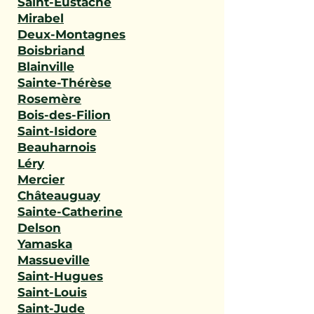
Saint-Eustache
Mirabel
Deux-Montagnes
Boisbriand
Blainville
Sainte-Thérèse
Rosemère
Bois-des-Filion
Saint-Isidore
Beauharnois
Léry
Mercier
Châteauguay
Sainte-Catherine
Delson
Yamaska
Massueville
Saint-Hugues
Saint-Louis
Saint-Jude