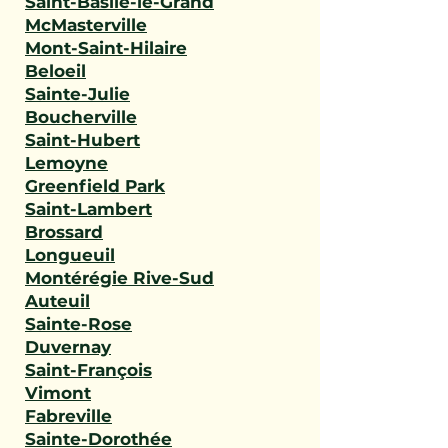
Saint-Basile-le-Grand
McMasterville
Mont-Saint-Hilaire
Beloeil
Sainte-Julie
Boucherville
Saint-Hubert
Lemoyne
Greenfield Park
Saint-Lambert
Brossard
Longueuil
Montérégie Rive-Sud
Auteuil
Sainte-Rose
Duvernay
Saint-François
Vimont
Fabreville
Sainte-Dorothée