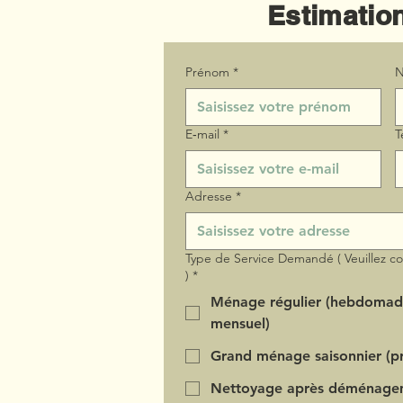
Estimation
Prénom
*
N
E‑mail
*
T
Adresse
*
Type de Service Demandé ( Veuillez c
)
*
Ménage régulier (hebdomad
mensuel)
Grand ménage saisonnier (pr
Nettoyage après déménage