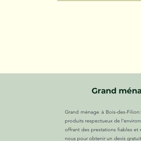
Grand ménag
Grand ménage à Bois-des-Filion:
produits respectueux de l'environ
offrant des prestations fiables e
nous pour obtenir un devis gratui