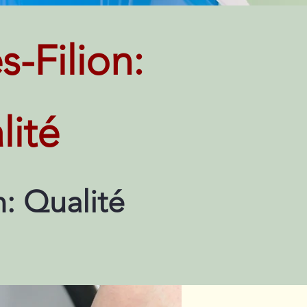
-Filion:
lité
: Qualité