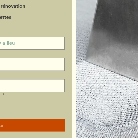
 rénovation
ettes
?
*
er