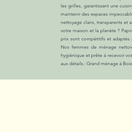
les grilles, garantissant une cuis
maintenir des espaces impeccables
nettoyage clairs, transparents et
votre maison et la planète ? Papi
prix sont compétitifs et adaptés
Nos femmes de ménage nettoient 
hygiénique et prête à recevoir vo
aux détails.: Grand ménage à Bois